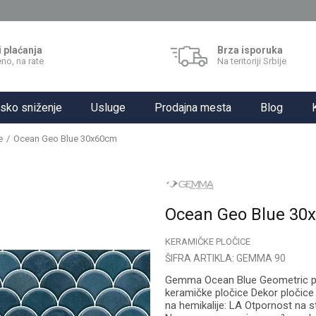
i plaćanja
Brza isporuka
no, na rate
Na teritoriji Srbije
sko sniženje
Usluge
Prodajna mesta
Blog
e
Ocean Geo Blue 30x60cm
Ocean Geo Blue 30
KERAMIČKE PLOČICE
ŠIFRA ARTIKLA:
GEMMA 90
Gemma Ocean Blue Geometric plo
keramičke pločice Dekor pločice
na hemikalije: LA Otpornost na st