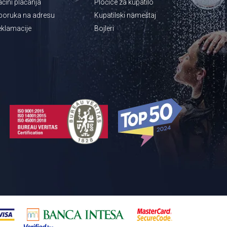
čini plaćanja
Pločice za kupatilo
poruka na adresu
Kupatilski nameštaj
klamacije
Bojleri