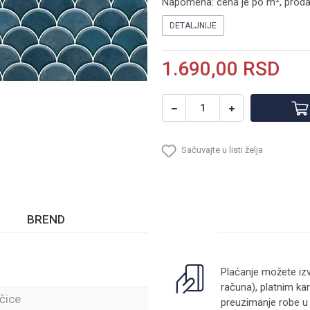
Napomena: cena je po m², prodaje
DETALJNIJE
1.690,00
RSD
Sačuvajte u listi želja
BREND
Plaćanje možete izv
računa), platnim kar
čice
preuzimanje robe u