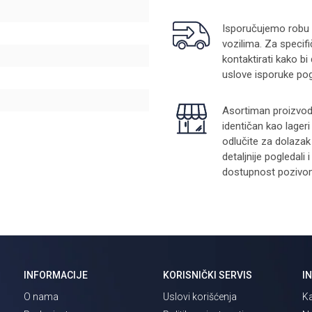
Isporučujemo robu na
vozilima. Za specifi
kontaktirati kako bi
uslove isporuke pog
Asortiman proizvoda
identičan kao lager
odlučite za dolazak
detaljnije pogledali
dostupnost pozivom 
INFORMACIJE
KORISNIČKI SERVIS
I
O nama
Uslovi korišćenja
Ka