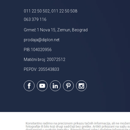
011 22 50 502, 011 22 50 508
063 379 116
Grmeč 1 Nova 15, Zemun, Beograd
prodaja@diplon.net
PIB:104020956
Matični broj: 20072512
PEPDV: 205543833