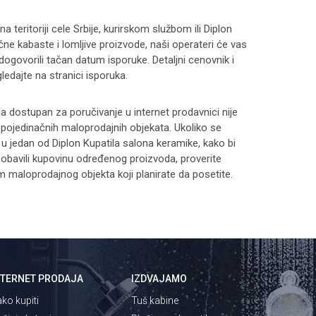
 teritoriji cele Srbije, kurirskom službom ili Diplon
čne kabaste i lomljive proizvode, naši operateri će vas
 dogovorili tačan datum isporuke. Detaljni cenovnik i
ledajte na stranici
isporuka
.
 dostupan za poručivanje u internet prodavnici nije
i pojedinačnih maloprodajnih objekata. Ukoliko se
 u jedan od Diplon Kupatila salona keramike, kako bi
 i obavili kupovinu određenog proizvoda, proverite
maloprodajnog objekta koji planirate da posetite.
NTERNET PRODAJA
IZDVAJAMO
ko kupiti
Tuš kabine