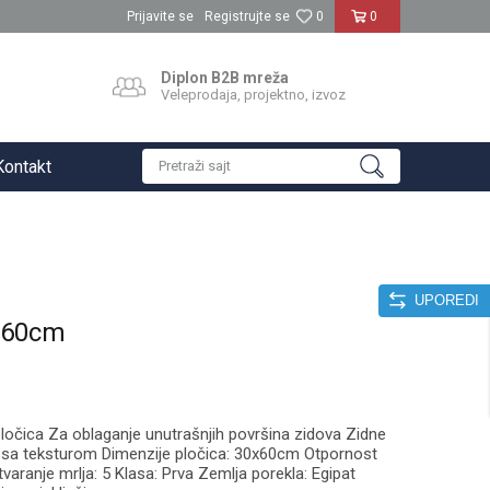
Prijavite se
Registrujte se
0
0
Diplon B2B mreža
Veleprodaja, projektno, izvoz
Kontakt
Pretraži sajt
UPOREDI
x60cm
čica Za oblaganje unutrašnjih površina zidova Zidne
 sa teksturom Dimenzije pločica: 30x60cm Otpornost
varanje mrlja: 5 Klasa: Prva Zemlja porekla: Egipat