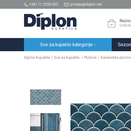
+381 11 2250 502
prodaja@diplon.net
Način
Odlože
Sve za kupatilo kategorije
Sezon
Diplon Kupatila
Sve za kupatilo
Pločice
Keramičke pločic