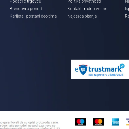
Podaci o trgovcu
Politika privatnosti
Na
Brendovi u ponudi
Kontakt i radno vreme
Is
Karijera | postani deo tima
Najčešća pitanja
Re