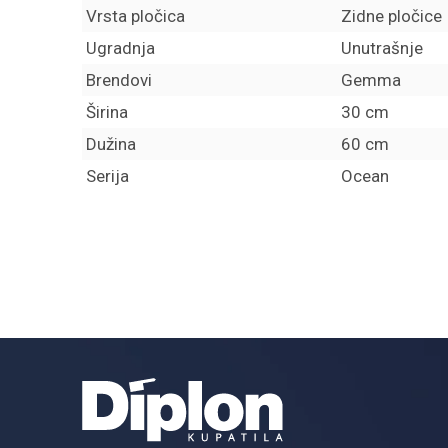
Vrsta pločica
Zidne pločice
Ugradnja
Unutrašnje
Brendovi
Gemma
Širina
30 cm
Dužina
60 cm
Serija
Ocean