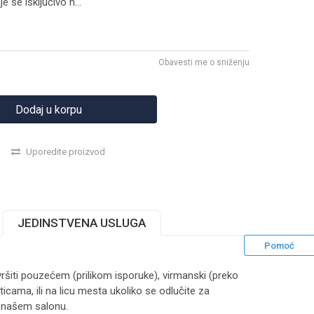
 se isključivo n
...
Obavesti me o sniženju
Dodaj u korpu
Uporedite proizvod
JEDINSTVENA USLUGA
Pomoć
ršiti pouzećem (prilikom isporuke), virmanski (preko
ticama, ili na licu mesta ukoliko se odlučite za
 našem salonu.