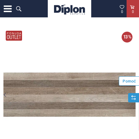
0
0
13
%
Pomoć