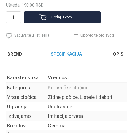
Ušteda:
190,00
RSD
Dodaj u korpu
Sačuvajte u listi želja
Uporedite proizvod
BREND
SPECIFIKACIJA
OPIS
Karakteristika
Vrednost
Kategorija
Keramičke pločice
Vrsta pločica
Zidne pločice, Listele i dekori
Ugradnja
Unutrašnje
Izdvajamo
Imitacija drveta
Brendovi
Gemma