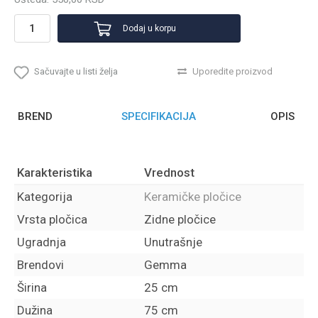
Dodaj u korpu
Sačuvajte u listi želja
Uporedite proizvod
BREND
SPECIFIKACIJA
OPIS
Karakteristika
Vrednost
Kategorija
Keramičke pločice
Vrsta pločica
Zidne pločice
Ugradnja
Unutrašnje
Brendovi
Gemma
Širina
25 cm
Dužina
75 cm