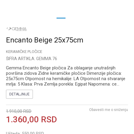
1
2
Encanto Beige 25x75cm
KERAMIČKE PLOČICE
ŠIFRA ARTIKLA:
GEMMA 76
Gemma Encanto Beige pločica Za oblaganje unutrašnjih
površina zidova Zidne keramičke pločice Dimenzije pločica:
25x75cm Otpornost na hemikalije: LA Otpornost na stvaranje
mrlja: 5 Klasa: Prva Zemlja porekla: Egipat Napomena: ce
...
DETALJNIJE
Obavesti me o sniženju
1.910,00
RSD
1.360,00
RSD
Ušteda:
550,00
RSD