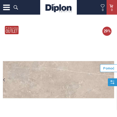
0
0
29
%
Pomoć