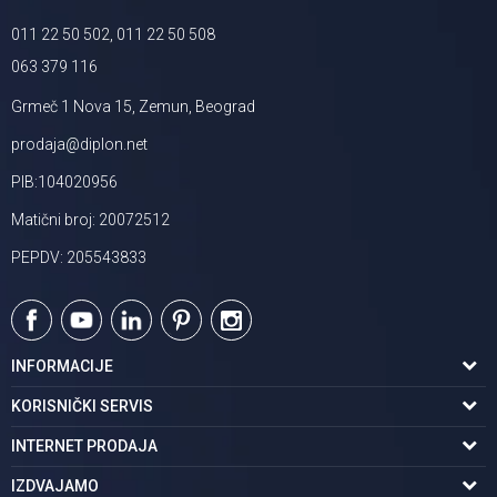
011 22 50 502, 011 22 50 508
063 379 116
Grmeč 1 Nova 15, Zemun, Beograd
prodaja@diplon.net
PIB:104020956
Matični broj: 20072512
PEPDV: 205543833
INFORMACIJE
O nama
KORISNIČKI SERVIS
Podaci o trgovcu
Uslovi korišćenja
INTERNET PRODAJA
Brendovi u ponudi
Politika privatnosti
Kako kupiti
IZDVAJAMO
Karijera | postani deo tima