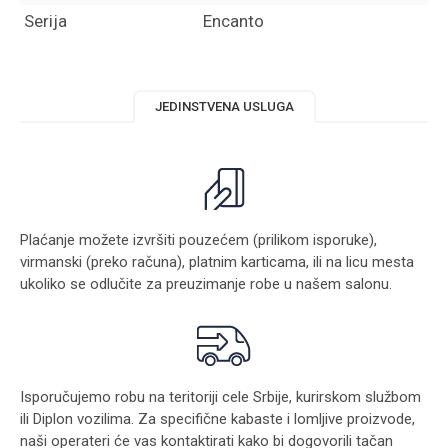
Serija
Encanto
JEDINSTVENA USLUGA
Plaćanje možete izvršiti pouzećem (prilikom isporuke),
virmanski (preko računa), platnim karticama, ili na licu mesta
ukoliko se odlučite za preuzimanje robe u našem salonu.
Isporučujemo robu na teritoriji cele Srbije, kurirskom službom
ili Diplon vozilima. Za specifične kabaste i lomljive proizvode,
naši operateri će vas kontaktirati kako bi dogovorili tačan