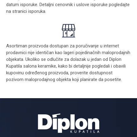
datum isporuke. Detaljni cenovnik i uslove isporuke pogledajte
na stranici
isporuka
.
Asortiman proizvoda dostupan za poručivanje u internet
prodavnici nije identičan kao lageri pojedinačnih maloprodajnih
objekata. Ukoliko se odlučite za dolazak u jedan od Diplon
Kupatila salona keramike, kako bi detaljnije pogledali i obavili
kupovinu određenog proizvoda, proverite dostupnost
pozivom maloprodajnog objekta koji planirate da posetite.