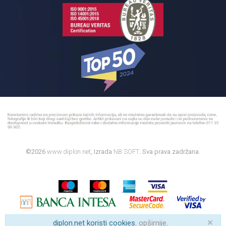
©2026
www.diplon.net
, Izrada
NB SOFT
. Sva prava zadržana.
×
diplon.net koristi cookies.
opširnije
.