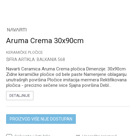
Aruma Crema 30x90cm
KERAMIČKE PLOČICE
ŠIFRA ARTIKLA:
BALKANIA 568
Navarti Ceramica Aruma Crema pločica Dimenzije: 30x90cm
Zidne keramičke pločice od bele paste Namenjene oblaganju
unutrašnjih površina Pločice imitacija mermera Rektifikovana
pločica - precizno sečene ivice Sjajna površina Debl
...
DETALJNIJE
PROIZVOD VIŠE NIJE DOSTUPAN