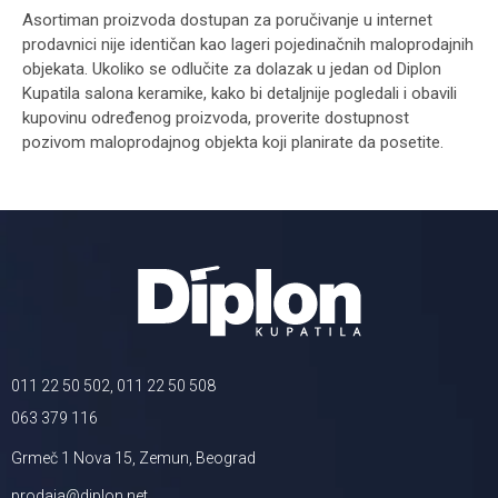
Asortiman proizvoda dostupan za poručivanje u internet
prodavnici nije identičan kao lageri pojedinačnih maloprodajnih
objekata. Ukoliko se odlučite za dolazak u jedan od Diplon
Kupatila salona keramike, kako bi detaljnije pogledali i obavili
kupovinu određenog proizvoda, proverite dostupnost
pozivom maloprodajnog objekta koji planirate da posetite.
011 22 50 502, 011 22 50 508
063 379 116
Grmeč 1 Nova 15, Zemun, Beograd
prodaja@diplon.net