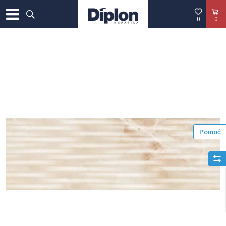
0
0
Pomoć