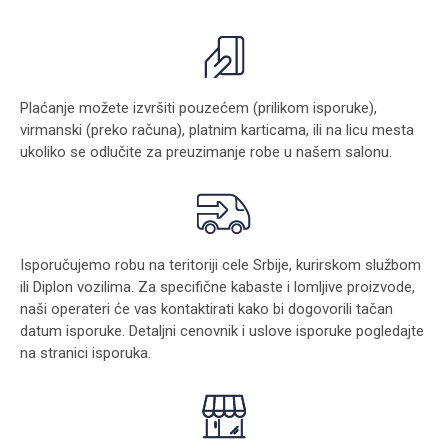
Plaćanje možete izvršiti pouzećem (prilikom isporuke),
virmanski (preko računa), platnim karticama, ili na licu mesta
ukoliko se odlučite za preuzimanje robe u našem salonu.
Isporučujemo robu na teritoriji cele Srbije, kurirskom službom
ili Diplon vozilima. Za specifične kabaste i lomljive proizvode,
naši operateri će vas kontaktirati kako bi dogovorili tačan
datum isporuke. Detaljni cenovnik i uslove isporuke pogledajte
na stranici
isporuka
.