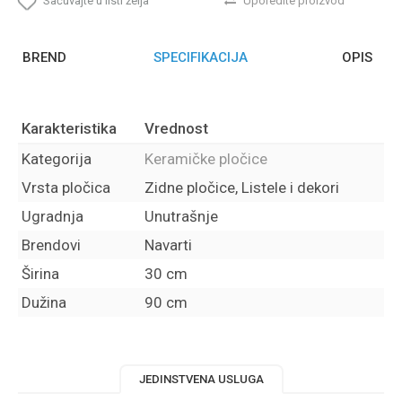
Sačuvajte u listi želja
Uporedite proizvod
BREND
SPECIFIKACIJA
OPIS
Karakteristika
Vrednost
Kategorija
Keramičke pločice
Vrsta pločica
Zidne pločice, Listele i dekori
Ugradnja
Unutrašnje
Brendovi
Navarti
Širina
30 cm
Dužina
90 cm
JEDINSTVENA USLUGA