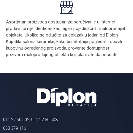
Asortiman proizvoda dostupan za poručivanje u internet
prodavnici nije identičan kao lageri pojedinačnih maloprodajnih
objekata. Ukoliko se odlučite za dolazak u jedan od Diplon
Kupatila salona keramike, kako bi detaljnije pogledali i obavili
kupovinu određenog proizvoda, proverite dostupnost
pozivom maloprodajnog objekta koji planirate da posetite.
011 22 50 502, 011 22 50 508
063 379 116