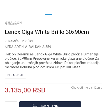
1
2
Lenox Giga White Brillo 30x90cm
KERAMIČKE PLOČICE
ŠIFRA ARTIKLA:
BALKANIA 559
Halcon Ceramicas Lenox Giga White Brillo pločice Dimenzije
pločice: 30x90cm Presovane keramičke glazirane pločice Za
oblaganje unutrašnjih površina zidova Dekor pločice imitacija
mermera Debljina pločice: 8mm Grupa: BIII Klasa
...
DETALJNIJE
Obavesti me o sniženju
3.135,00
RSD
Dodaj u korpu