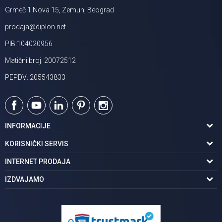
Grmeč 1 Nova 15, Zemun, Beograd
prodaja@diplon.net
PIB:104020956
Matični broj: 20072512
PEPDV: 205543833
INFORMACIJE
O nama
KORISNIČKI SERVIS
Podaci o trgovcu
Uslovi korišćenja
INTERNET PRODAJA
Brendovi u ponudi
Politika privatnosti
Kako kupiti
IZDVAJAMO
Karijera | postani deo tima
Kontakt i radno vreme
Načini plaćanja
Tuš kabine
Najčešća pitanja
Isporuka na adresu
Pločice za kupatilo
Reklamacije
Kupatilski nameštaj