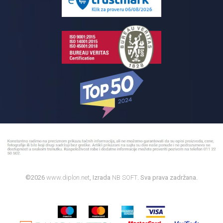
Bojleri
©2026
www.diplon.net
, Izrada
NB SOFT
. Sva prava zadržana.