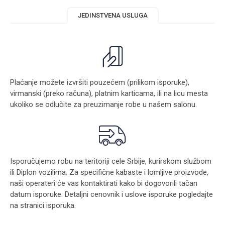
JEDINSTVENA USLUGA
Plaćanje možete izvršiti pouzećem (prilikom isporuke),
virmanski (preko računa), platnim karticama, ili na licu mesta
ukoliko se odlučite za preuzimanje robe u našem salonu.
Isporučujemo robu na teritoriji cele Srbije, kurirskom službom
ili Diplon vozilima. Za specifične kabaste i lomljive proizvode,
naši operateri će vas kontaktirati kako bi dogovorili tačan
datum isporuke. Detaljni cenovnik i uslove isporuke pogledajte
na stranici
isporuka
.