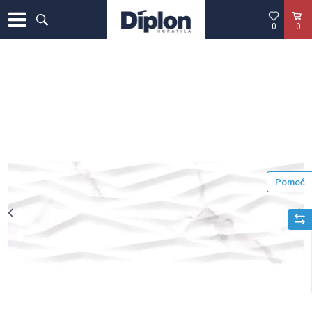
0
0
Pomoć