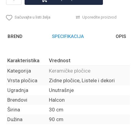
Sačuvajte u listi želja
Uporedite proizvod
BREND
SPECIFIKACIJA
OPIS
Karakteristika
Vrednost
Kategorija
Keramičke pločice
Vrsta pločica
Zidne pločice, Listele i dekori
Ugradnja
Unutrašnje
Brendovi
Halcon
Širina
30 cm
Dužina
90 cm