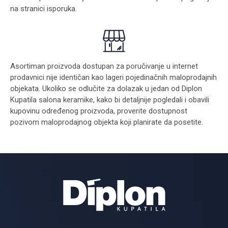
na stranici
isporuka
.
Asortiman proizvoda dostupan za poručivanje u internet
prodavnici nije identičan kao lageri pojedinačnih maloprodajnih
objekata. Ukoliko se odlučite za dolazak u jedan od Diplon
Kupatila salona keramike, kako bi detaljnije pogledali i obavili
kupovinu određenog proizvoda, proverite dostupnost
pozivom maloprodajnog objekta koji planirate da posetite.