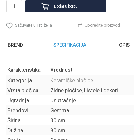
Dodaj u korpu
Sačuvajte u listi želja
Uporedite proizvod
BREND
SPECIFIKACIJA
OPIS
Karakteristika
Vrednost
Kategorija
Keramičke pločice
Vrsta pločica
Zidne pločice, Listele i dekori
Ugradnja
Unutrašnje
Brendovi
Gemma
Širina
30 cm
Dužina
90 cm