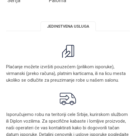
Serija
Paloma
JEDINSTVENA USLUGA
Plaćanje možete izvršiti pouzećem (prilikom isporuke),
virmanski (preko računa), platnim karticama, ili na licu mesta
ukoliko se odlučite za preuzimanje robe u našem salonu.
Isporučujemo robu na teritoriji cele Srbije, kurirskom službom
ili Diplon vozilima. Za specifične kabaste i lomljive proizvode,
naši operateri će vas kontaktirati kako bi dogovorili tačan
datum isporuke. Detaljni cenovnik i uslove isporuke pogledajte