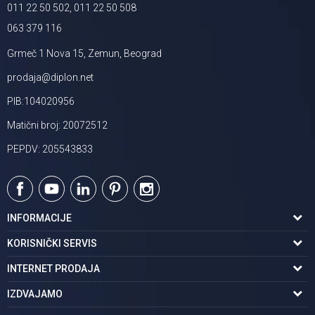
011 22 50 502, 011 22 50 508
063 379 116
Grmeč 1 Nova 15, Zemun, Beograd
prodaja@diplon.net
PIB:104020956
Matični broj: 20072512
PEPDV: 205543833
INFORMACIJE
O nama
KORISNIČKI SERVIS
Podaci o trgovcu
Uslovi korišćenja
INTERNET PRODAJA
Brendovi u ponudi
Politika privatnosti
Kako kupiti
IZDVAJAMO
Karijera | postani deo tima
Kontakt i radno vreme
Načini plaćanja