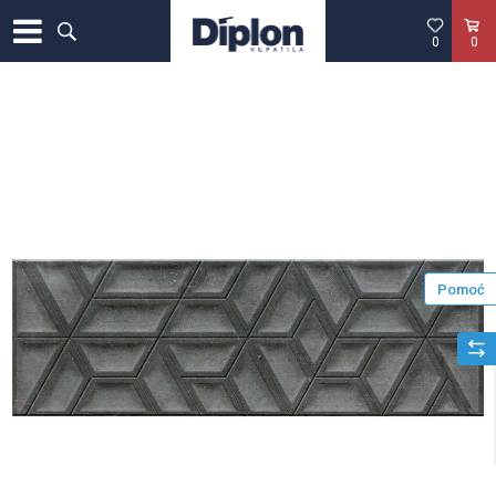
0
0
Pomoć