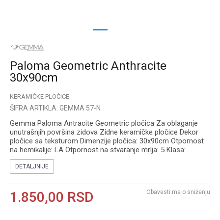
1
2
Paloma Geometric Anthracite
30x90cm
KERAMIČKE PLOČICE
ŠIFRA ARTIKLA:
GEMMA 57-N
Gemma Paloma Antracite Geometric pločica Za oblaganje
unutrašnjih površina zidova Zidne keramičke pločice Dekor
pločice sa teksturom Dimenzije pločica: 30x90cm Otpornost
na hemikalije: LA Otpornost na stvaranje mrlja: 5 Klasa:
...
DETALJNIJE
Obavesti me o sniženju
1.850,00
RSD