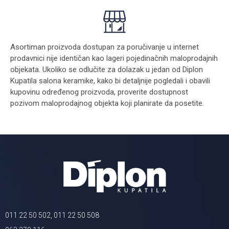
Asortiman proizvoda dostupan za poručivanje u internet
prodavnici nije identičan kao lageri pojedinačnih maloprodajnih
objekata. Ukoliko se odlučite za dolazak u jedan od Diplon
Kupatila salona keramike, kako bi detaljnije pogledali i obavili
kupovinu određenog proizvoda, proverite dostupnost
pozivom maloprodajnog objekta koji planirate da posetite.
011 22 50 502, 011 22 50 508