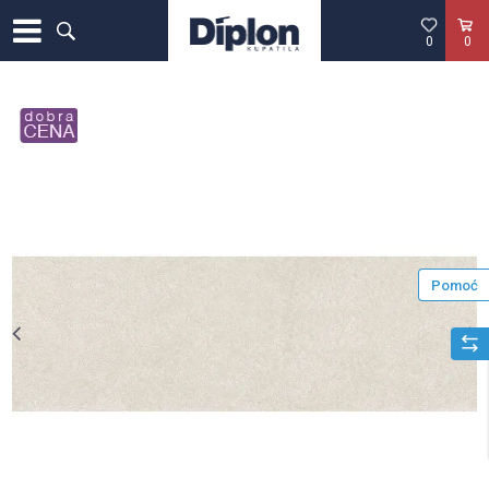
0
0
Pomoć