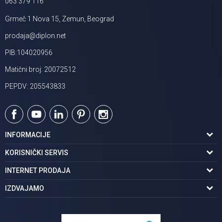
063 379 116
Grmeč 1 Nova 15, Zemun, Beograd
prodaja@diplon.net
PIB:104020956
Matični broj: 20072512
PEPDV: 205543833
INFORMACIJE
O nama
KORISNIČKI SERVIS
Podaci o trgovcu
Uslovi korišćenja
INTERNET PRODAJA
Brendovi u ponudi
Politika privatnosti
Kako kupiti
IZDVAJAMO
Karijera | postani deo tima
Kontakt i radno vreme
Načini plaćanja
Tuš kabine
Najčešća pitanja
Isporuka na adresu
Pločice za kupatilo