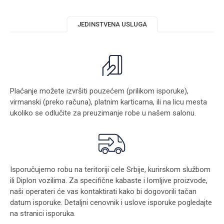
JEDINSTVENA USLUGA
Plaćanje možete izvršiti pouzećem (prilikom isporuke),
virmanski (preko računa), platnim karticama, ili na licu mesta
ukoliko se odlučite za preuzimanje robe u našem salonu.
Isporučujemo robu na teritoriji cele Srbije, kurirskom službom
ili Diplon vozilima. Za specifične kabaste i lomljive proizvode,
naši operateri će vas kontaktirati kako bi dogovorili tačan
datum isporuke. Detaljni cenovnik i uslove isporuke pogledajte
na stranici
isporuka
.