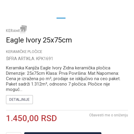
1
2
Eagle Ivory 25x75cm
KERAMIČKE PLOČICE
ŠIFRA ARTIKLA:
KPK1691
Keramika Kanjiža Eagle Ivory Zidna keramička pločica
Dimenzije: 25x75cm Klasa: Prva Površina: Mat Napomena:
Cena je izražena po m², prodaje se isključivo na ceo paket.
Paket sadrži 1.312m², odnosno 7 pločica. Pločice nije
moguć
...
DETALJNIJE
Obavesti me o sniženju
1.450,00
RSD