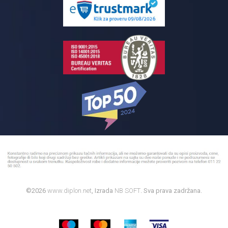
Reklamacije
Kupatilski nameštaj
Bojleri
©2026
www.diplon.net
, Izrada
NB SOFT
. Sva prava zadržana.