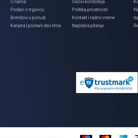
O nama
Uslovi korišćenja
Ka
Podaci o trgovcu
Politika privatnosti
Na
Brendovi u ponudi
Kontakt i radno vreme
Is
Karijera | postani deo tima
Najčešća pitanja
Re