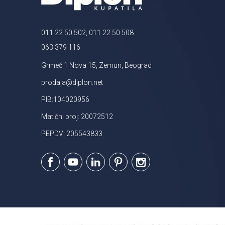
011 22 50 502, 011 22 50 508
063 379 116
Grmeč 1 Nova 15, Zemun, Beograd
prodaja@diplon.net
PIB:104020956
Matični broj: 20072512
PEPDV: 205543833