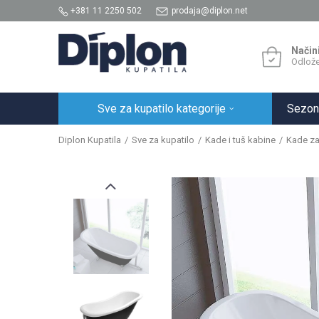
+381 11 2250 502
prodaja@diplon.net
Način
Odlože
Sve za kupatilo kategorije
Sezon
Diplon Kupatila
Sve za kupatilo
Kade i tuš kabine
Kade za