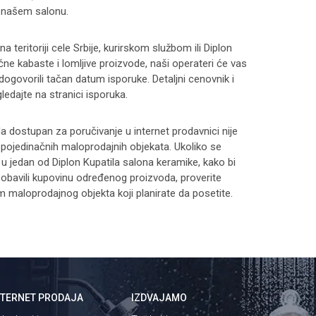
 našem salonu.
 teritoriji cele Srbije, kurirskom službom ili Diplon
čne kabaste i lomljive proizvode, naši operateri će vas
 dogovorili tačan datum isporuke. Detaljni cenovnik i
ledajte na stranici
isporuka
.
 dostupan za poručivanje u internet prodavnici nije
i pojedinačnih maloprodajnih objekata. Ukoliko se
 u jedan od Diplon Kupatila salona keramike, kako bi
 i obavili kupovinu određenog proizvoda, proverite
maloprodajnog objekta koji planirate da posetite.
NTERNET PRODAJA
IZDVAJAMO