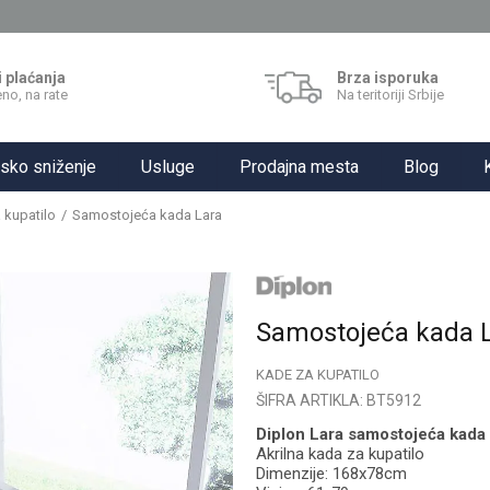
i plaćanja
Brza isporuka
no, na rate
Na teritoriji Srbije
sko sniženje
Usluge
Prodajna mesta
Blog
 kupatilo
Samostojeća kada Lara
Samostojeća kada 
KADE ZA KUPATILO
ŠIFRA ARTIKLA:
BT5912
Diplon Lara samostojeća kada
Akrilna kada za kupatilo
Dimenzije: 168x78cm