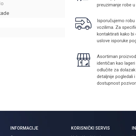
lo
preuzimanje robe u
kade
Isporučujemo robu na
vozilima. Za specifi
kontaktirati kako bi
uslove isporuke pog
Asortiman proizvoda
identičan kao lager
odlučite za dolazak
detaljnije pogledali
dostupnost pozivom 
INFORMACIJE
KORISNIČKI SERVIS
I