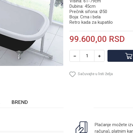
Visina: 61-79cm
Dubina: 45cm
Prečnik sifona: Ø50
Boja: Crna i bela
Retro kada za kupatilo
99.600,00
RSD
Sačuvajte u listi želja
BREND
Plaćanje možete izv
računa), platnim kar