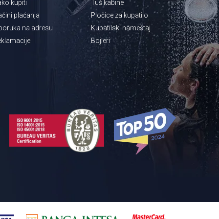
ko kupiti
Tuš kabine
čini plaćanja
Pločice za kupatilo
poruka na adresu
Kupatilski nameštaj
klamacije
Bojleri