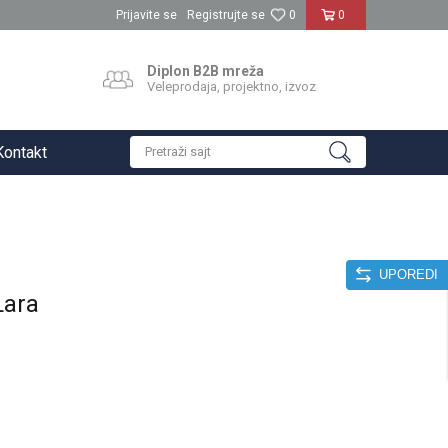
Prijavite se
Registrujte se
0
0
Diplon B2B mreža
Veleprodaja, projektno, izvoz
Kontakt
Pretraži sajt
UPOREDI
Lara