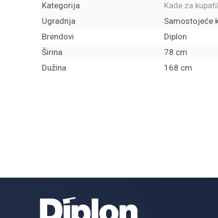
Kategorija
Kade za kupati
Ugradnja
Samostojeće 
Brendovi
Diplon
Širina
78 cm
Dužina
168 cm