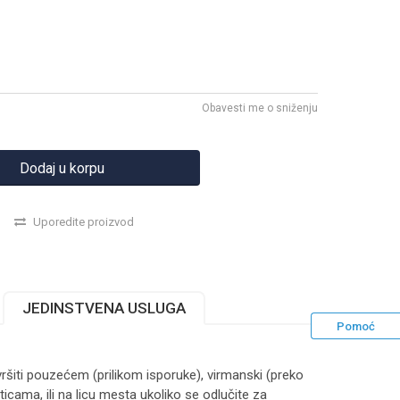
Obavesti me o sniženju
Dodaj u korpu
Uporedite proizvod
JEDINSTVENA USLUGA
Pomoć
ršiti pouzećem (prilikom isporuke), virmanski (preko
ticama, ili na licu mesta ukoliko se odlučite za