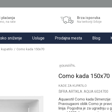
i plaćanja
Brza isporuka
no, na rate
Na teritoriji Srbije
sko sniženje
Usluge
Prodajna mesta
Blog
 kupatilo
Como kada 150x70
Como kada 150x70
KADE ZA KUPATILO
ŠIFRA ARTIKLA:
AQUA 6024700
Aquaestil Como kada Dimenzije: 
Pravougaoni oblik Como je pravo
linija. Pogodna je za ugradnju u 