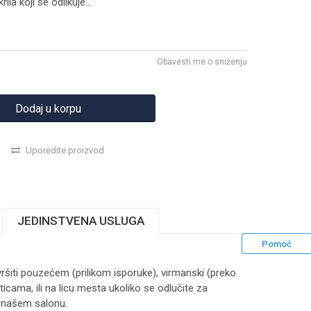
ila koji se odlikuje
...
Obavesti me o sniženju
Dodaj u korpu
Uporedite proizvod
JEDINSTVENA USLUGA
Pomoć
ršiti pouzećem (prilikom isporuke), virmanski (preko
ticama, ili na licu mesta ukoliko se odlučite za
 našem salonu.