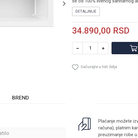
se od 100% livenog sanitarnog akr
DETALJNIJE
34.890,00
RSD
Sačuvajte u listi želja
BREND
Plaćanje možete izv
računa), platnim kar
tilo
preuzimanje robe u