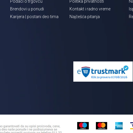
Podaci o trgovcu
Politika privatnosti
Na
Brendovi u ponudi
Kontakt i radno vreme
Is
Karijera | postani deo tima
Najčešća pitanja
Re