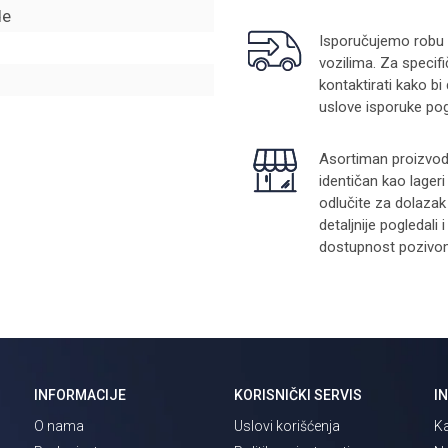
de
Isporučujemo robu na
vozilima. Za specifi
kontaktirati kako bi
uslove isporuke pog
Asortiman proizvoda
identičan kao lager
odlučite za dolazak
detaljnije pogledali
dostupnost pozivom 
INFORMACIJE
KORISNIČKI SERVIS
I
O nama
Uslovi korišćenja
Ka