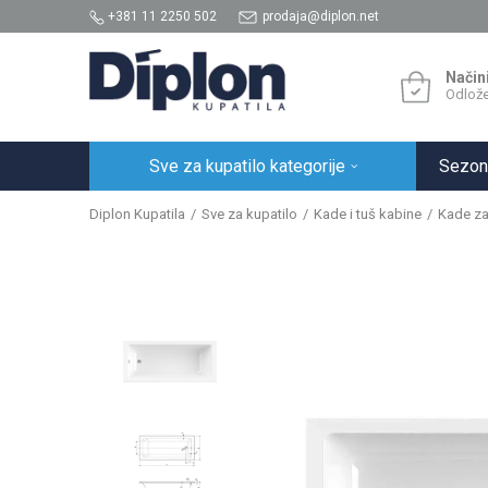
+381 11 2250 502
prodaja@diplon.net
Način
Odlože
Sve za kupatilo kategorije
Sezon
Diplon Kupatila
Sve za kupatilo
Kade i tuš kabine
Kade za