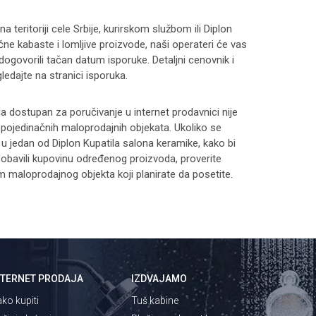
 teritoriji cele Srbije, kurirskom službom ili Diplon
čne kabaste i lomljive proizvode, naši operateri će vas
 dogovorili tačan datum isporuke. Detaljni cenovnik i
ledajte na stranici
isporuka
.
 dostupan za poručivanje u internet prodavnici nije
i pojedinačnih maloprodajnih objekata. Ukoliko se
 u jedan od Diplon Kupatila salona keramike, kako bi
 i obavili kupovinu određenog proizvoda, proverite
maloprodajnog objekta koji planirate da posetite.
NTERNET PRODAJA
IZDVAJAMO
ko kupiti
Tuš kabine