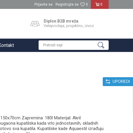
Prijavite se
Registrujte se
0
0
Diplon B2B mreža
Veleprodaja, projektno, izvoz
Kontakt
Pretraži sajt
UPOREDI
150x70cm Zapremina: 180l Materijal: Akril
ugaona kupatilska kada vrlo jednostavnih, skladnih
gotovo sva kupatila. Kupatilske kade Aquaestil izrađuju