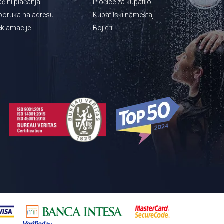
čini plaćanja
Pločice za kupatilo
poruka na adresu
Kupatilski nameštaj
klamacije
Bojleri