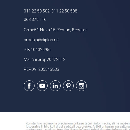
011 22 50 502, 011 22 50 508
063 379 116
Grmeč 1 Nova 15, Zemun, Beograd
prodaja@diplon.net
PIB:104020956
Matični broj: 20072512
PEPDV: 205543833