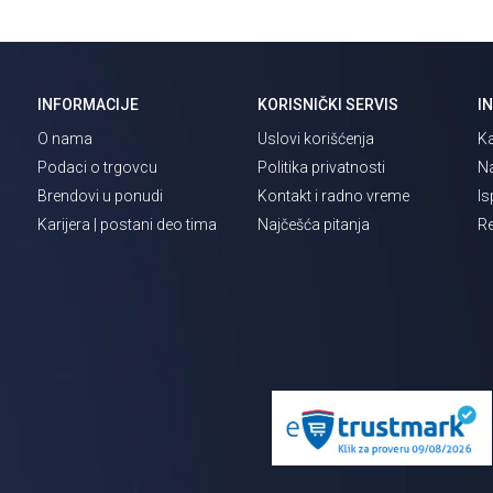
INFORMACIJE
KORISNIČKI SERVIS
I
O nama
Uslovi korišćenja
Ka
Podaci o trgovcu
Politika privatnosti
Na
Brendovi u ponudi
Kontakt i radno vreme
Is
Karijera | postani deo tima
Najčešća pitanja
Re