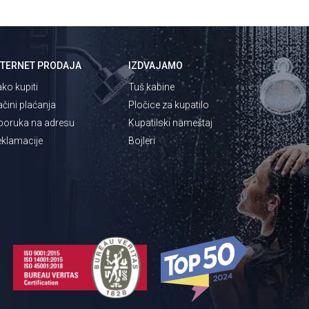
NTERNET PRODAJA
IZDVAJAMO
ko kupiti
Tuš kabine
čini plaćanja
Pločice za kupatilo
poruka na adresu
Kupatilski nameštaj
klamacije
Bojleri