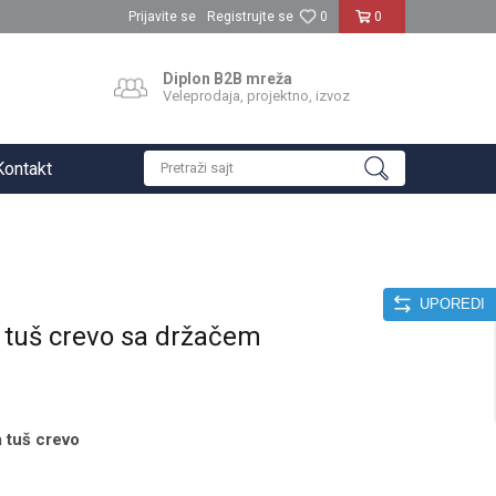
Prijavite se
Registrujte se
0
0
Diplon B2B mreža
Veleprodaja, projektno, izvoz
Kontakt
Pretraži sajt
UPOREDI
 tuš crevo sa držačem
 tuš crevo