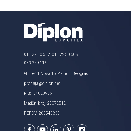
011 22 50 502, 011 22 50 508
063 379 116
Grmeč 1 Nova 15, Zemun, Beograd
prodaja@diplon.net
PIB:104020956
Matični broj: 20072512
PEPDV: 205543833