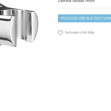
Završna obrada: Hrom
PROIZVOD VIŠE NIJE DOSTUPA
Sačuvajte u listi želja