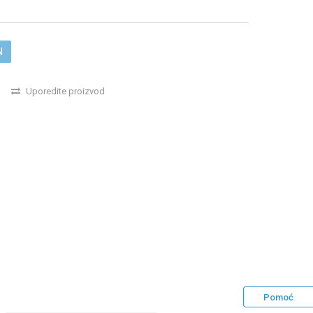
N
Uporedite proizvod
Pomoć