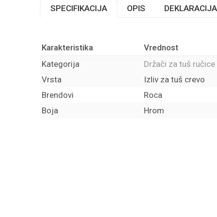
SPECIFIKACIJA
OPIS
DEKLARACIJA
Karakteristika
Vrednost
Kategorija
Držači za tuš ručice 
Vrsta
Izliv za tuš crevo
Brendovi
Roca
Boja
Hrom