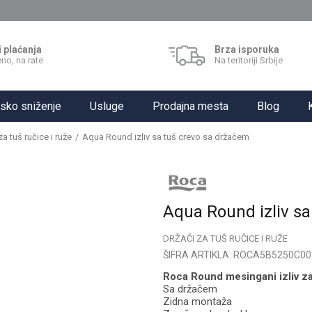
i plaćanja
Brza isporuka
no, na rate
Na teritoriji Srbije
sko sniženje
Usluge
Prodajna mesta
Blog
za tuš ručice i ruže
Aqua Round izliv sa tuš crevo sa držačem
Aqua Round izliv sa
DRŽAČI ZA TUŠ RUČICE I RUŽE
ŠIFRA ARTIKLA:
ROCA5B5250C00
Roca Round mesingani izliv za
Sa držačem
Zidna montaža