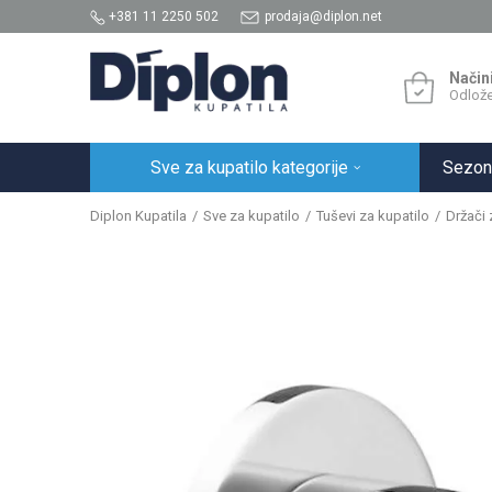
+381 11 2250 502
prodaja@diplon.net
Način
Odlože
Sve za kupatilo kategorije
Sezon
Diplon Kupatila
Sve za kupatilo
Tuševi za kupatilo
Držači 