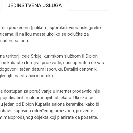
JEDINSTVENA USLUGA
ršiti pouzećem (prilikom isporuke), virmanski (preko
ticama, ili na licu mesta ukoliko se odlučite za
 našem salonu.
 teritoriji cele Srbije, kurirskom službom ili Diplon
čne kabaste i lomljive proizvode, naši operateri će vas
 dogovorili tačan datum isporuke. Detaljni cenovnik i
ledajte na stranici
isporuka
.
 dostupan za poručivanje u internet prodavnici nije
i pojedinačnih maloprodajnih objekata. Ukoliko se
 u jedan od Diplon Kupatila salona keramike, kako bi
 i obavili kupovinu određenog proizvoda, proverite
maloprodajnog objekta koji planirate da posetite.