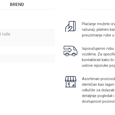
BREND
Plaćanje možete izv
računa), platnim kar
i ruže
preuzimanje robe u
Isporučujemo robu na
vozilima. Za specifi
kontaktirati kako bi
uslove isporuke pog
Asortiman proizvoda
identičan kao lager
odlučite za dolazak
detaljnije pogledali
dostupnost pozivom 