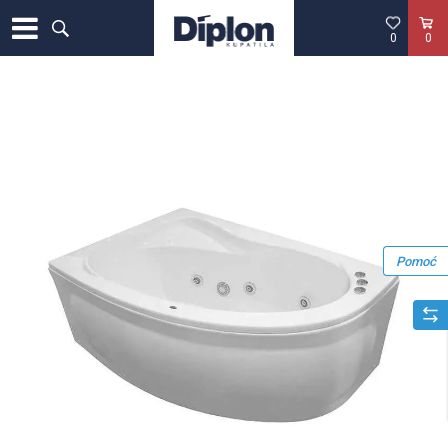
0
0
Pomoć