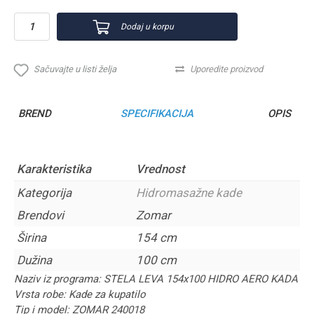
Dodaj u korpu
Sačuvajte u listi želja
Uporedite proizvod
BREND
SPECIFIKACIJA
OPIS
Karakteristika
Vrednost
Kategorija
Hidromasažne kade
Brendovi
Zomar
Širina
154 cm
Dužina
100 cm
Naziv iz programa: STELA LEVA 154x100 HIDRO AERO KADA
Vrsta robe: Kade za kupatilo
Tip i model: ZOMAR 240018