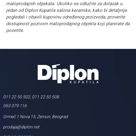
maloprodajnih objekata. Ukoliko se odlučite za dolazak u
jedan od Diplon Kupatila salona keramike, kako bi detaljnije
pogledali i obavili kupovinu određenog proizvoda, proverite
dostupnost pozivom maloprodajnog objekta koji planirate da
posetite.
011 22 50 502, 011 22 50 508
063 379 116
Grmeč 1 Nova 15, Zemun, Beograd
prodaja@diplon.net