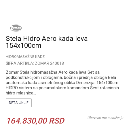
Stela Hidro Aero kada leva
154x100cm
HIDROMASAŽNE KADE
ŠIFRA ARTIKLA:
ZOMAR 240018
Zomar Stela hidromasažna Aero kada leva Set sa
podkonstrukcijom i oblogama, bočna i prednja obloga Bela
anatomska kada asimetričnog oblika Dimenzija: 154x100cm
HIDRO sistem sa pneumatskom komandom Šest rotacionih
hidro mlaznica
...
DETALJNIJE
Obavesti me o sniženju
164.830,00
RSD