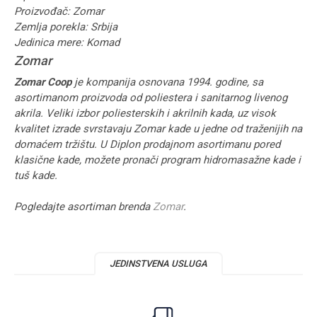
Proizvođač: Zomar
Zemlja porekla: Srbija
Jedinica mere: Komad
Zomar
Zomar Coop
je kompanija osnovana 1994. godine, sa
asortimanom proizvoda od poliestera i sanitarnog livenog
akrila. Veliki izbor poliesterskih i akrilnih kada, uz visok
kvalitet izrade svrstavaju Zomar kade u jedne od traženijih na
domaćem tržištu. U Diplon prodajnom asortimanu pored
klasične kade, možete pronači program hidromasažne kade i
tuš kade.
Pogledajte asortiman brenda
Zomar
.
JEDINSTVENA USLUGA