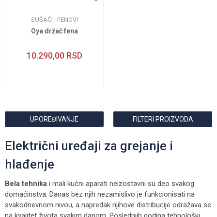
SUŠAČI I FENOVI
Oya držač fena
10.290,00
RSD
UPOREĐIVANJE
FILTERI PROIZVODA
Električni uređaji za grejanje i
hlađenje
Bela tehnika
i mali kućni aparati neizostavni su deo svakog
domaćinstva. Danas bez njih nezamislivo je funkcionisati na
svakodnevnom nivou, a napredak njihove distribucije odražava se
na kvalitet života svakim danom. Poslednjih godina tehnološki