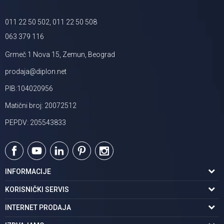
011 22 50 502, 011 22 50 508
063 379 116
Grmeč 1 Nova 15, Zemun, Beograd
prodaja@diplon.net
PIB:104020956
Matični broj: 20072512
PEPDV: 205543833
INFORMACIJE
O nama
KORISNIČKI SERVIS
Podaci o trgovcu
Uslovi korišćenja
INTERNET PRODAJA
Brendovi u ponudi
Politika privatnosti
Kako kupiti