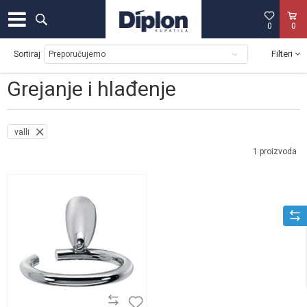
0
0
Filteri
Sortiraj
Grejanje i hlađenje
valli
1
proizvoda