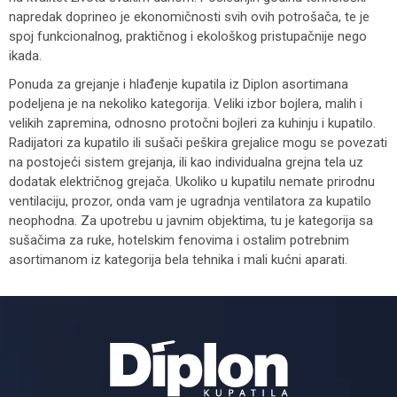
napredak doprineo je ekonomičnosti svih ovih potrošača, te je
spoj funkcionalnog, praktičnog i ekološkog pristupačnije nego
ikada.
Ponuda za grejanje i hlađenje kupatila iz Diplon asortimana
podeljena je na nekoliko kategorija. Veliki izbor bojlera, malih i
velikih zapremina, odnosno protočni bojleri za kuhinju i kupatilo.
Radijatori za kupatilo ili sušači peškira grejalice mogu se povezati
na postojeći sistem grejanja, ili kao individualna grejna tela uz
dodatak električnog grejača. Ukoliko u kupatilu nemate prirodnu
ventilaciju, prozor, onda vam je ugradnja ventilatora za kupatilo
neophodna. Za upotrebu u javnim objektima, tu je kategorija sa
sušačima za ruke, hotelskim fenovima i ostalim potrebnim
asortimanom iz kategorija bela tehnika i mali kućni aparati.