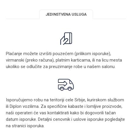
JEDINSTVENA USLUGA
Plaćanje možete izvršiti pouzećem (prilikom isporuke),
virmanski (preko računa), platnim karticama, ili na licu mesta
ukoliko se odlučite za preuzimanje robe u našem salonu.
Isporučujemo robu na teritoriji cele Srbije, kurirskom službom
ili Diplon vozilima. Za specifične kabaste i lomljive proizvode,
naši operateri će vas kontaktirati kako bi dogovorili tačan
datum isporuke. Detaljni cenovnik i uslove isporuke pogledajte
na stranici
isporuka
.