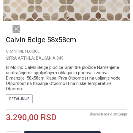
Calvin Beige 58x58cm
GRANITNE PLOČICE
ŠIFRA ARTIKLA:
BALKANIA 849
El Molino Calvin Beige pločice Granitne pločice Namenjene
unutrašnjem i spoljašnjem oblaganju podova i zidova
Dimenzije: 58x58cm Klasa: Prva Otpornost na upijanje vode
Otpornost na habanje Otpornost na niske temperature
Otporno
...
DETALJNIJE
Obavesti me o sniženju
3.290,00
RSD