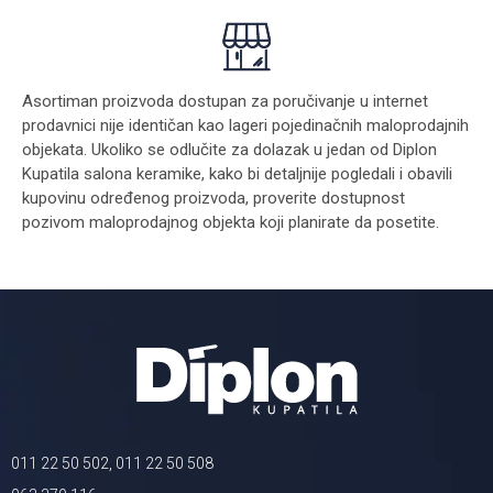
Asortiman proizvoda dostupan za poručivanje u internet
prodavnici nije identičan kao lageri pojedinačnih maloprodajnih
objekata. Ukoliko se odlučite za dolazak u jedan od Diplon
Kupatila salona keramike, kako bi detaljnije pogledali i obavili
kupovinu određenog proizvoda, proverite dostupnost
pozivom maloprodajnog objekta koji planirate da posetite.
011 22 50 502, 011 22 50 508