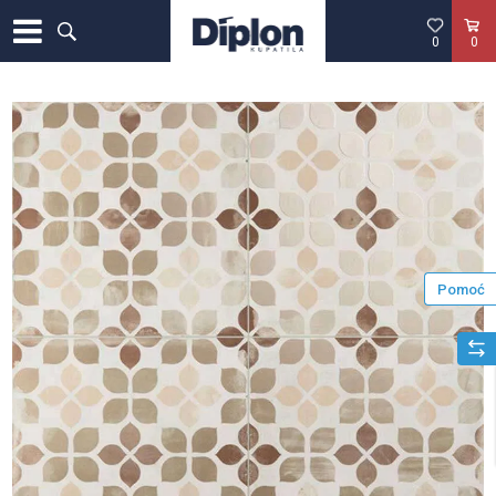
0
0
Pomoć