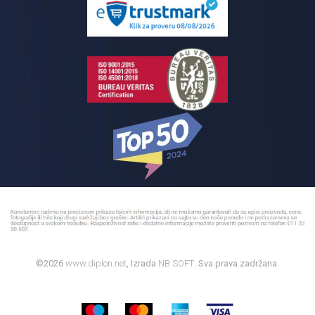
Reklamacije
Kupatilski nameštaj
Bojleri
©2026
www.diplon.net
, Izrada
NB SOFT
. Sva prava zadržana.