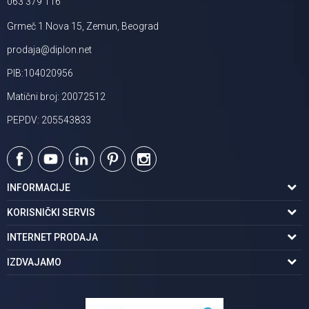
063 379 116
Grmeč 1 Nova 15, Zemun, Beograd
prodaja@diplon.net
PIB:104020956
Matični broj: 20072512
PEPDV: 205543833
INFORMACIJE
O nama
KORISNIČKI SERVIS
Podaci o trgovcu
Uslovi korišćenja
INTERNET PRODAJA
Brendovi u ponudi
Politika privatnosti
Kako kupiti
IZDVAJAMO
Karijera | postani deo tima
Kontakt i radno vreme
Načini plaćanja
Tuš kabine
Najčešća pitanja
Isporuka na adresu
Pločice za kupatilo