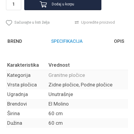
Dodaj u korpu
Sačuvajte u listi želja
Uporedite proizvod
BREND
SPECIFIKACIJA
OPIS
Karakteristika
Vrednost
Kategorija
Granitne pločice
Vrsta pločica
Zidne pločice, Podne pločice
Ugradnja
Unutrašnje
Brendovi
El Molino
Širina
60 cm
Dužina
60 cm