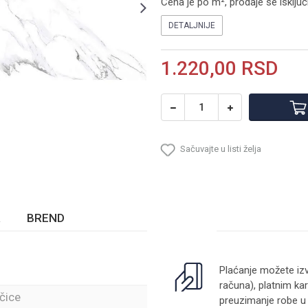
Cena je po m², prodaje se isklju
DETALJNIJE
1.220,00
RSD
Sačuvajte u listi želja
BREND
Plaćanje možete izv
računa), platnim kar
čice
preuzimanje robe u