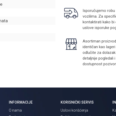
ce
Isporučujemo robu na
vozilima. Za specifi
mata
kontaktirati kako bi
uslove isporuke pog
Asortiman proizvoda
identičan kao lager
odlučite za dolazak
detaljnije pogledali
dostupnost pozivom 
INFORMACIJE
KORISNIČKI SERVIS
I
O nama
Uslovi korišćenja
Ka