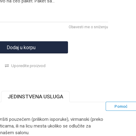
čivo na ceo paket. Paket sa
...
Obavesti me o sniženju
Dodaj u korpu
Uporedite proizvod
JEDINSTVENA USLUGA
Pomoć
ršiti pouzećem (prilikom isporuke), virmanski (preko
ticama, ili na licu mesta ukoliko se odlučite za
 našem salonu.