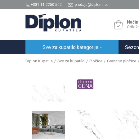
+381 11 2250 502
prodaja@diplon.net
Način
Odlože
Sve za kupatilo kategorije
Sezon
Diplon Kupatila
Sve za kupatilo
Pločice
Granitne pločice