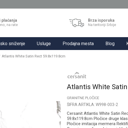
i plaćanja
Brza isporuka
no, na rate
Na teritoriji Srbije
sko sniženje
Usluge
Prodajna mesta
Blog
Atlantis White Satin Rect 59.8x119.8cm
Atlantis White Sati
GRANITNE PLOČICE
ŠIFRA ARTIKLA:
W998-003-2
Cersanit Atlantis White Satin Rec
59.8x119.8cm Pločice druge klas
Pločice imitacija mermera Rekti