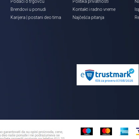
Podaci o trgovcu
Politika privatnosti
Na
Brendovi u ponudi
Kontakt i radno vreme
Is
Karijera | postani deo tima
Najčešća pitanja
Re