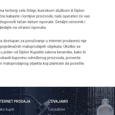
 teritoriji cele Srbije, kurirskom službom ili Diplon
čne kabaste i lomljive proizvode, naši operateri će vas
 dogovorili tačan datum isporuke. Detaljni cenovnik i
ledajte na stranici
isporuka
.
 dostupan za poručivanje u internet prodavnici nije
i pojedinačnih maloprodajnih objekata. Ukoliko se
 u jedan od Diplon Kupatila salona keramike, kako bi
 i obavili kupovinu određenog proizvoda, proverite
maloprodajnog objekta koji planirate da posetite.
NTERNET PRODAJA
IZDVAJAMO
ko kupiti
Tuš kabine