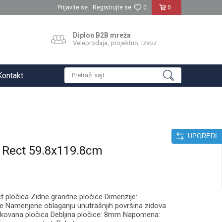
Prijavite se
Registrujte se
0
0
Diplon B2B mreža
Veleprodaja, projektno, izvoz
Kontakt
Pretraži sajt
UPOREDI
n Rect 59.8x119.8cm
t pločica Zidne granitne pločice Dimenzije:
e Namenjene oblaganju unutrašnjih površina zidova
fikovana pločica Debljina pločice: 8mm Napomena: