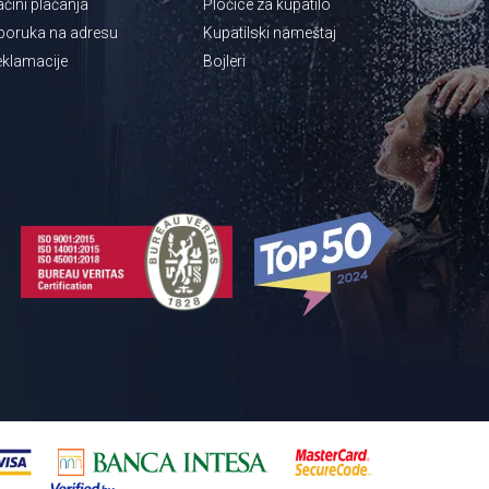
čini plaćanja
Pločice za kupatilo
poruka na adresu
Kupatilski nameštaj
klamacije
Bojleri