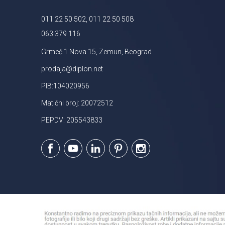
011 22 50 502, 011 22 50 508
063 379 116
Grmeč 1 Nova 15, Zemun, Beograd
prodaja@diplon.net
PIB:104020956
Matični broj: 20072512
PEPDV: 205543833