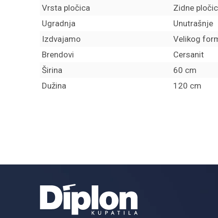
Vrsta pločica
Zidne ploči
Ugradnja
Unutrašnje
Izdvajamo
Velikog for
Brendovi
Cersanit
Širina
60 cm
Dužina
120 cm