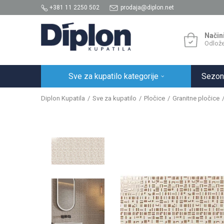
+381 11 2250 502
prodaja@diplon.net
Način
Odlože
Sve za kupatilo kategorije
Sezon
Diplon Kupatila
Sve za kupatilo
Pločice
Granitne pločice