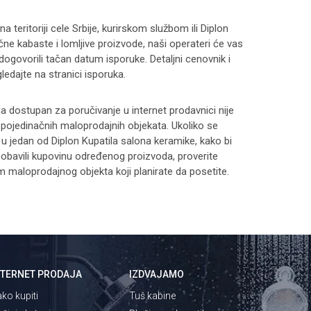
 teritoriji cele Srbije, kurirskom službom ili Diplon
čne kabaste i lomljive proizvode, naši operateri će vas
 dogovorili tačan datum isporuke. Detaljni cenovnik i
ledajte na stranici
isporuka
.
 dostupan za poručivanje u internet prodavnici nije
i pojedinačnih maloprodajnih objekata. Ukoliko se
 u jedan od Diplon Kupatila salona keramike, kako bi
 i obavili kupovinu određenog proizvoda, proverite
maloprodajnog objekta koji planirate da posetite.
NTERNET PRODAJA
IZDVAJAMO
ko kupiti
Tuš kabine