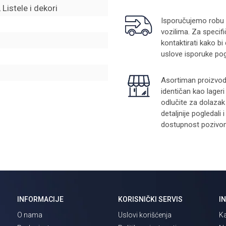
Listele i dekori
Isporučujemo robu na
vozilima. Za specifi
kontaktirati kako bi
uslove isporuke pog
Asortiman proizvoda
identičan kao lager
odlučite za dolazak
detaljnije pogledali
dostupnost pozivom 
INFORMACIJE
KORISNIČKI SERVIS
I
O nama
Uslovi korišćenja
Ka