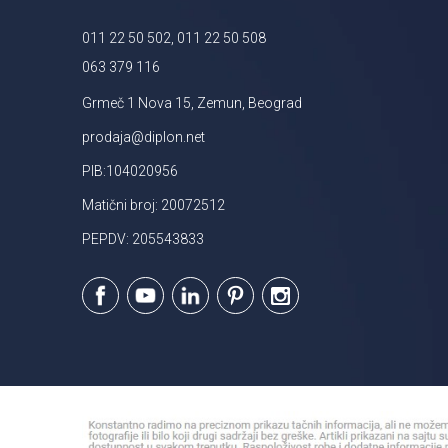
011 22 50 502, 011 22 50 508
063 379 116
Grmeč 1 Nova 15, Zemun, Beograd
prodaja@diplon.net
PIB:104020956
Matični broj: 20072512
PEPDV: 205543833