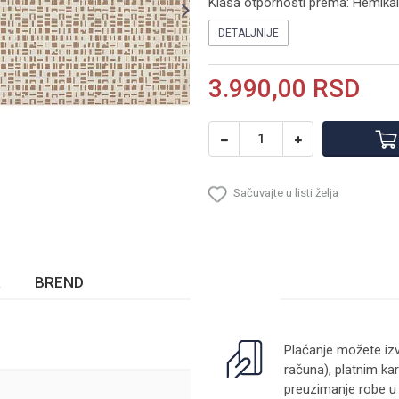
Klasa otpornosti prema: Hemikal
DETALJNIJE
3.990,00
RSD
Sačuvajte u listi želja
BREND
Plaćanje možete izv
računa), platnim kar
preuzimanje robe u