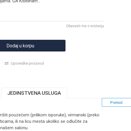
ijama: GA Kiselinam
...
Obavesti me o sniženju
Dodaj u korpu
Uporedite proizvod
JEDINSTVENA USLUGA
Pomoć
ršiti pouzećem (prilikom isporuke), virmanski (preko
ticama, ili na licu mesta ukoliko se odlučite za
 našem salonu.