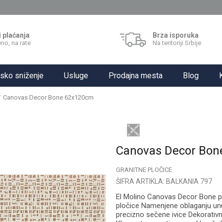
i plaćanja
Brza isporuka
no, na rate
Na teritoriji Srbije
sko sniženje
Usluge
Prodajna mesta
Blog
Canovas Decor Bone 62x120cm
Canovas Decor Bon
GRANITNE PLOČICE
ŠIFRA ARTIKLA:
BALKANIA 797
El Molino Canovas Decor Bone pl
pločice Namenjene oblaganju unut
precizno sečene ivice Dekorativn