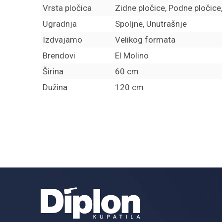
Vrsta pločica
Zidne pločice, Podne pločice, 
Ugradnja
Spoljne, Unutrašnje
Izdvajamo
Velikog formata
Brendovi
El Molino
Širina
60 cm
Dužina
120 cm