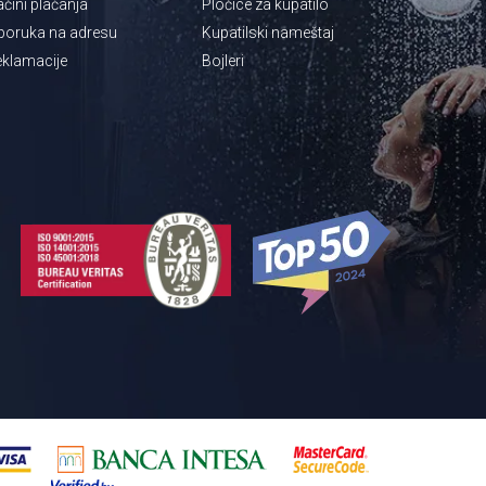
čini plaćanja
Pločice za kupatilo
poruka na adresu
Kupatilski nameštaj
klamacije
Bojleri