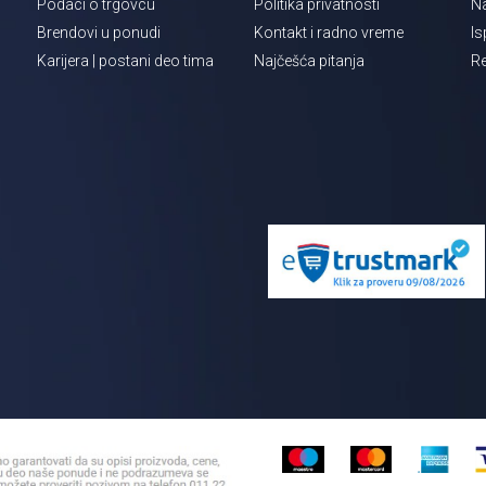
Podaci o trgovcu
Politika privatnosti
Na
Brendovi u ponudi
Kontakt i radno vreme
Is
Karijera | postani deo tima
Najčešća pitanja
Re