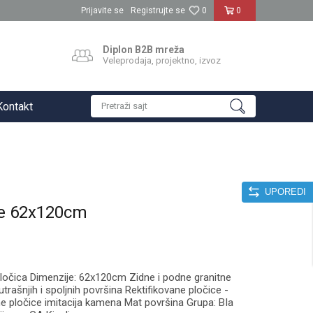
Prijavite se
Registrujte se
0
0
Diplon B2B mreža
Veleprodaja, projektno, izvoz
Kontakt
Pretraži sajt
UPOREDI
e 62x120cm
očica Dimenzije: 62x120cm Zidne i podne granitne
rašnjih i spoljnih površina Rektifikovane pločice -
e pločice imitacija kamena Mat površina Grupa: BIa