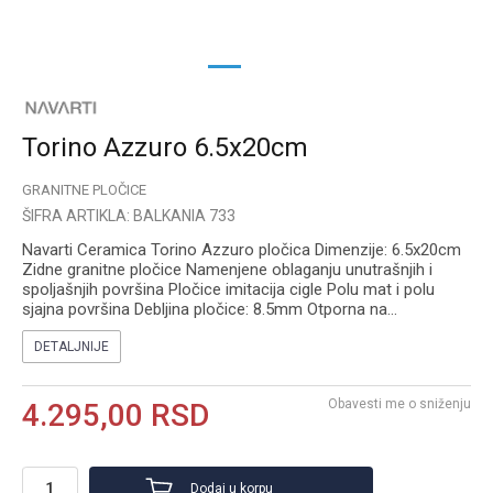
1
2
Torino Azzuro 6.5x20cm
GRANITNE PLOČICE
ŠIFRA ARTIKLA:
BALKANIA 733
Navarti Ceramica Torino Azzuro pločica Dimenzije: 6.5x20cm
Zidne granitne pločice Namenjene oblaganju unutrašnjih i
spoljašnjih površina Pločice imitacija cigle Polu mat i polu
sjajna površina Debljina pločice: 8.5mm Otporna na
...
DETALJNIJE
Obavesti me o sniženju
4.295,00
RSD
Dodaj u korpu