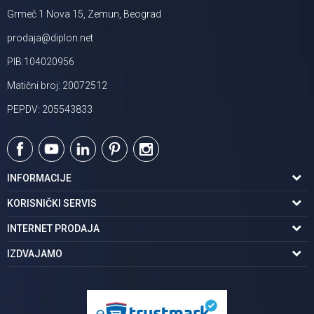
Grmeč 1 Nova 15, Zemun, Beograd
prodaja@diplon.net
PIB:104020956
Matični broj: 20072512
PEPDV: 205543833
INFORMACIJE
O nama
KORISNIČKI SERVIS
Podaci o trgovcu
Uslovi korišćenja
INTERNET PRODAJA
Brendovi u ponudi
Politika privatnosti
Kako kupiti
IZDVAJAMO
Karijera | postani deo tima
Kontakt i radno vreme
Načini plaćanja
Tuš kabine
Najčešća pitanja
Isporuka na adresu
Pločice za kupatilo
Reklamacije
Kupatilski nameštaj