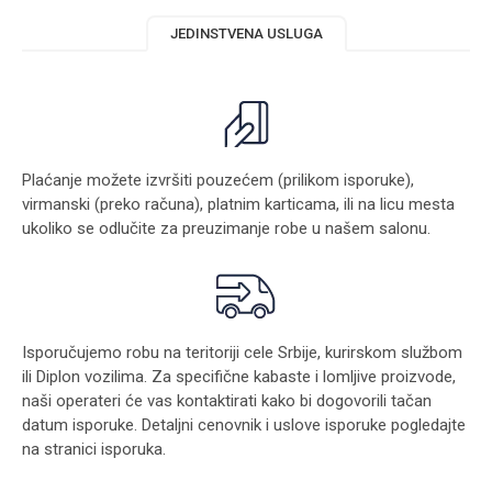
JEDINSTVENA USLUGA
Plaćanje možete izvršiti pouzećem (prilikom isporuke),
virmanski (preko računa), platnim karticama, ili na licu mesta
ukoliko se odlučite za preuzimanje robe u našem salonu.
Isporučujemo robu na teritoriji cele Srbije, kurirskom službom
ili Diplon vozilima. Za specifične kabaste i lomljive proizvode,
naši operateri će vas kontaktirati kako bi dogovorili tačan
datum isporuke. Detaljni cenovnik i uslove isporuke pogledajte
na stranici
isporuka
.