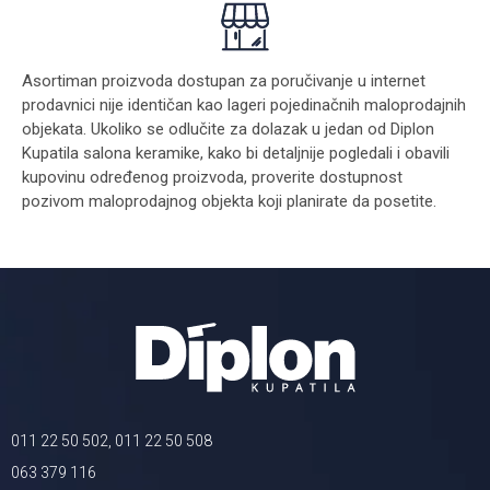
Asortiman proizvoda dostupan za poručivanje u internet
prodavnici nije identičan kao lageri pojedinačnih maloprodajnih
objekata. Ukoliko se odlučite za dolazak u jedan od Diplon
Kupatila salona keramike, kako bi detaljnije pogledali i obavili
kupovinu određenog proizvoda, proverite dostupnost
pozivom maloprodajnog objekta koji planirate da posetite.
011 22 50 502, 011 22 50 508
063 379 116