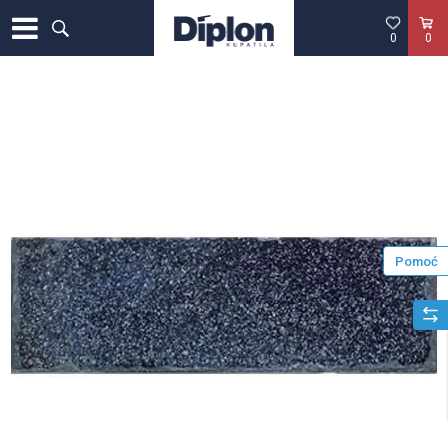
0
0
Pomoć