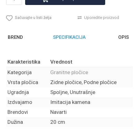
Sačuvajte u listi želja
Uporedite proizvod
BREND
SPECIFIKACIJA
OPIS
Karakteristika
Vrednost
Kategorija
Granitne pločice
Vrsta pločica
Zidne pločice, Podne pločice
Ugradnja
Spoljne, Unutrašnje
Izdvajamo
Imitacija kamena
Brendovi
Navarti
Dužina
20 cm