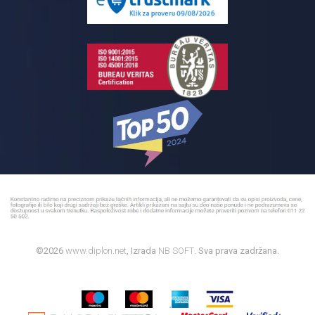
Bojleri
©2026
www.diplon.net
, Izrada
NB SOFT
. Sva prava zadržana.