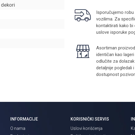
i dekori
Isporučujemo robu na
vozilima. Za specifi
kontaktirati kako bi
uslove isporuke pog
Asortiman proizvoda
identičan kao lager
odlučite za dolazak
detaljnije pogledali
dostupnost pozivom 
INFORMACIJE
KORISNIČKI SERVIS
I
O nama
Uslovi korišćenja
Ka