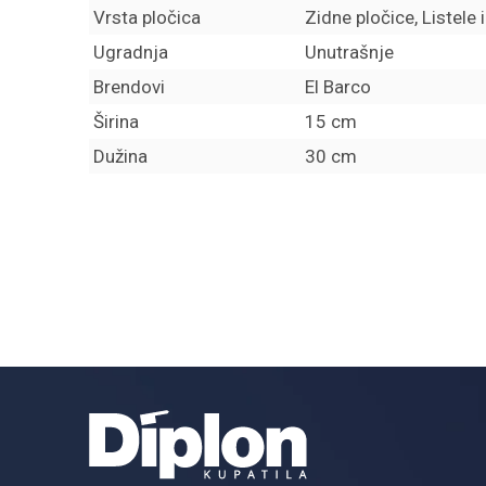
Vrsta pločica
Zidne pločice, Listele 
Ugradnja
Unutrašnje
Brendovi
El Barco
Širina
15 cm
Dužina
30 cm