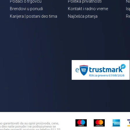
Podaci o trgovcu
Politika privatnosti
Na
Brendovi u ponudi
Kontakt i radno vreme
Is
Karijera | postani deo tima
Najčešća pitanja
Re