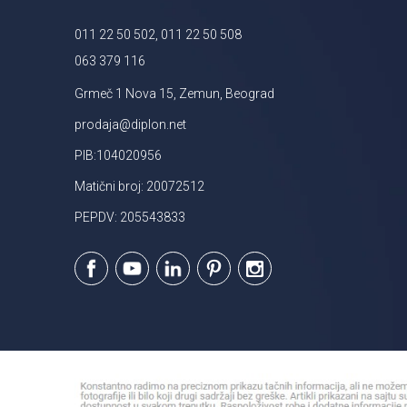
011 22 50 502, 011 22 50 508
063 379 116
Grmeč 1 Nova 15, Zemun, Beograd
prodaja@diplon.net
PIB:104020956
Matični broj: 20072512
PEPDV: 205543833