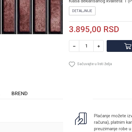
Klasa deklarisanog kvaliteta: 1 (
DETALJNIJE
3.895,00
RSD
Sačuvajte u listi želja
BREND
Plaćanje možete izv
računa), platnim kar
preuzimanje robe u