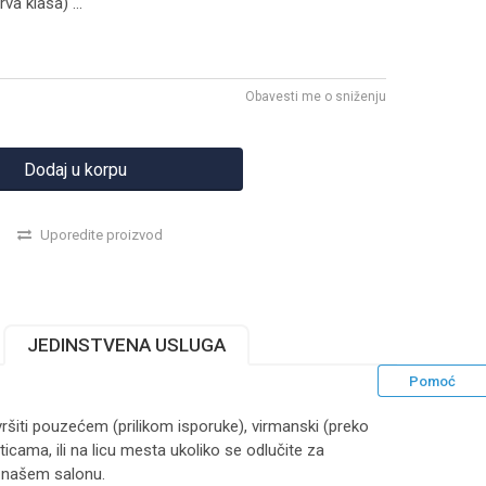
Prva klasa)
...
Obavesti me o sniženju
Dodaj u korpu
Uporedite proizvod
JEDINSTVENA USLUGA
Pomoć
ršiti pouzećem (prilikom isporuke), virmanski (preko
ticama, ili na licu mesta ukoliko se odlučite za
 našem salonu.