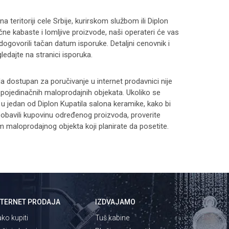
 teritoriji cele Srbije, kurirskom službom ili Diplon
čne kabaste i lomljive proizvode, naši operateri će vas
 dogovorili tačan datum isporuke. Detaljni cenovnik i
ledajte na stranici
isporuka
.
 dostupan za poručivanje u internet prodavnici nije
i pojedinačnih maloprodajnih objekata. Ukoliko se
 u jedan od Diplon Kupatila salona keramike, kako bi
 i obavili kupovinu određenog proizvoda, proverite
maloprodajnog objekta koji planirate da posetite.
NTERNET PRODAJA
IZDVAJAMO
ko kupiti
Tuš kabine