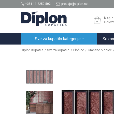
+381 11 2250 502
prodaja@diplon.net
Način
Odlože
Sve za kupatilo kategorije
Sezon
Diplon Kupatila
Sve za kupatilo
Pločice
Granitne pločice