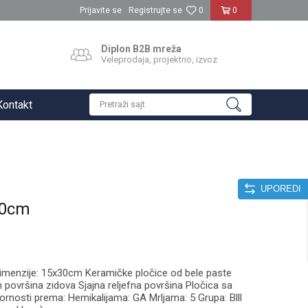
Prijavite se
Registrujte se
0
0
Diplon B2B mreža
Veleprodaja, projektno, izvoz
Kontakt
Pretraži sajt
UPOREDI
30cm
imenzije: 15x30cm Keramičke pločice od bele paste
površina zidova Sjajna reljefna površina Pločica sa
pornosti prema: Hemikalijama: GA Mrljama: 5 Grupa: Blll