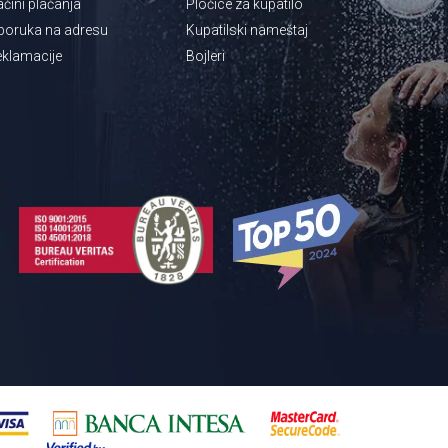
čini plaćanja
Pločice za kupatilo
poruka na adresu
Kupatilski nameštaj
klamacije
Bojleri