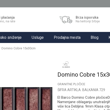
i plaćanja
Brza isporuka
no, na rate
Na teritoriji Srbije
sko sniženje
Usluge
Prodajna mesta
Blog
Domino Cobre 15x30cm
Domino Cobre 15x
GRANITNE PLOČICE
ŠIFRA ARTIKLA:
BALKANIA 729
El Barco Domino Cobre pločiceD
Namenjane oblaganju unutrašnjih 
više lica Debljina: 9mm Klasa ot