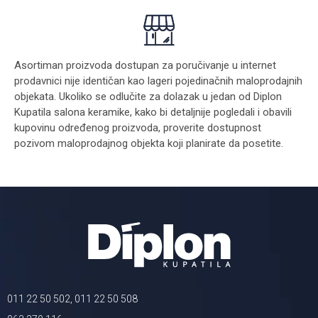
Asortiman proizvoda dostupan za poručivanje u internet
prodavnici nije identičan kao lageri pojedinačnih maloprodajnih
objekata. Ukoliko se odlučite za dolazak u jedan od Diplon
Kupatila salona keramike, kako bi detaljnije pogledali i obavili
kupovinu određenog proizvoda, proverite dostupnost
pozivom maloprodajnog objekta koji planirate da posetite.
011 22 50 502, 011 22 50 508