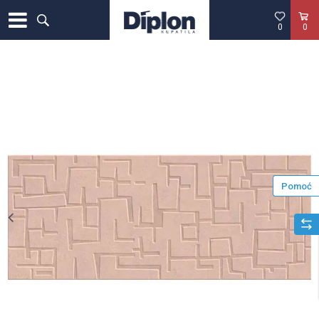
0
0
Pomoć