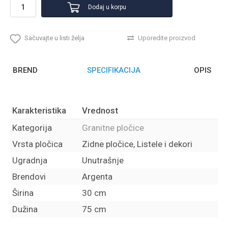
Dodaj u korpu
Sačuvajte u listi želja
Uporedite proizvod
BREND
SPECIFIKACIJA
OPIS
Karakteristika
Vrednost
Kategorija
Granitne pločice
Vrsta pločica
Zidne pločice, Listele i dekori
Ugradnja
Unutrašnje
Brendovi
Argenta
Širina
30 cm
Dužina
75 cm