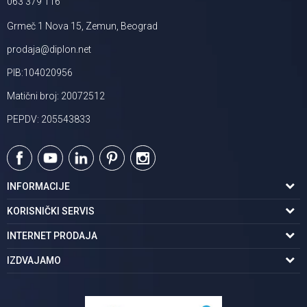
063 379 116
Grmeč 1 Nova 15, Zemun, Beograd
prodaja@diplon.net
PIB:104020956
Matični broj: 20072512
PEPDV: 205543833
INFORMACIJE
O nama
KORISNIČKI SERVIS
Podaci o trgovcu
Uslovi korišćenja
INTERNET PRODAJA
Brendovi u ponudi
Politika privatnosti
Kako kupiti
IZDVAJAMO
Karijera | postani deo tima
Kontakt i radno vreme
Načini plaćanja
Tuš kabine
Najčešća pitanja
Isporuka na adresu
Pločice za kupatilo