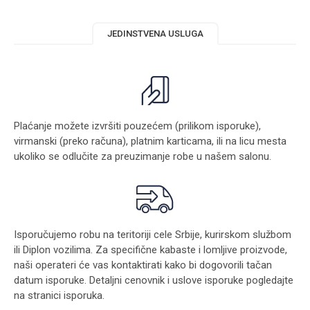
JEDINSTVENA USLUGA
Plaćanje možete izvršiti pouzećem (prilikom isporuke),
virmanski (preko računa), platnim karticama, ili na licu mesta
ukoliko se odlučite za preuzimanje robe u našem salonu.
Isporučujemo robu na teritoriji cele Srbije, kurirskom službom
ili Diplon vozilima. Za specifične kabaste i lomljive proizvode,
naši operateri će vas kontaktirati kako bi dogovorili tačan
datum isporuke. Detaljni cenovnik i uslove isporuke pogledajte
na stranici
isporuka
.