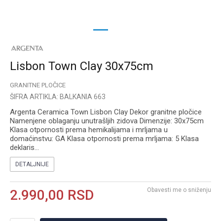
1
2
Lisbon Town Clay 30x75cm
GRANITNE PLOČICE
ŠIFRA ARTIKLA:
BALKANIA 663
Argenta Ceramica Town Lisbon Clay Dekor granitne pločice
Namenjene oblaganju unutrašljih zidova Dimenzije: 30x75cm
Klasa otpornosti prema hemikalijama i mrljama u
domaćinstvu: GA Klasa otpornosti prema mrljama: 5 Klasa
deklaris
...
DETALJNIJE
Obavesti me o sniženju
2.990,00
RSD