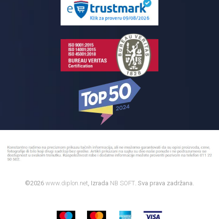
Reklamacije
Kupatilski nameštaj
Bojleri
©2026
www.diplon.net
, Izrada
NB SOFT
. Sva prava zadržana.