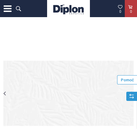
0
0
Pomoć