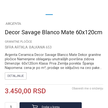
1
2
Decor Savage Blanco Mate 60x120cm
GRANITNE PLOČICE
ŠIFRA ARTIKLA:
BALKANIA 653
Argenta Ceramica Decor Savage Blanco Mate Dekor granitne
pločice Namenjene oblaganju unutrašljih površina zidova
Dimenzije: 60x120cm Klasa: Prva Zemlja porekla: Španija
Napomena: cena je po m², prodaje se isključivo na ceo pake
...
DETALJNIJE
Obavesti me o sniženju
3.450,00
RSD
Dodaj u korpu