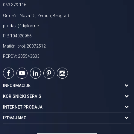
063 379 116
Grmeč 1 Nova 15, Zemun, Beograd
prodaja@diplon.net
PIB:104020956
Matični broj: 20072512
PEPDV: 205543833
INFORMACIJE
O nama
KORISNIČKI SERVIS
Podaci o trgovcu
Uslovi korišćenja
INTERNET PRODAJA
Brendovi u ponudi
Politika privatnosti
Kako kupiti
IZDVAJAMO
Karijera | postani deo tima
Kontakt i radno vreme
Načini plaćanja
Tuš kabine
Najčešća pitanja
Isporuka na adresu