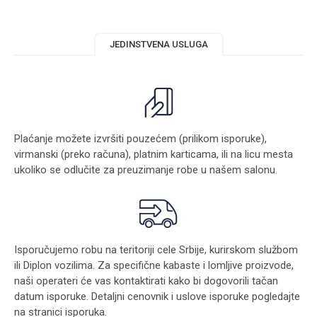
JEDINSTVENA USLUGA
Plaćanje možete izvršiti pouzećem (prilikom isporuke),
virmanski (preko računa), platnim karticama, ili na licu mesta
ukoliko se odlučite za preuzimanje robe u našem salonu.
Isporučujemo robu na teritoriji cele Srbije, kurirskom službom
ili Diplon vozilima. Za specifične kabaste i lomljive proizvode,
naši operateri će vas kontaktirati kako bi dogovorili tačan
datum isporuke. Detaljni cenovnik i uslove isporuke pogledajte
na stranici
isporuka
.