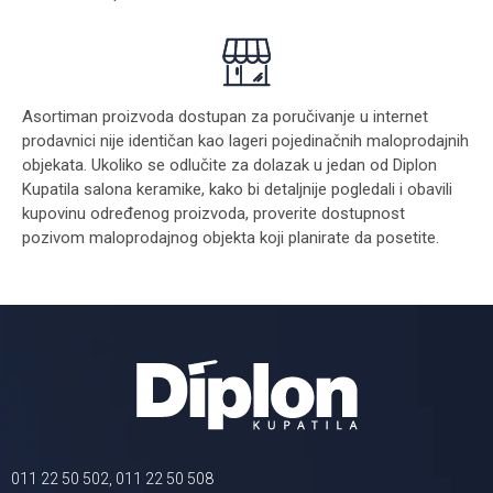
Asortiman proizvoda dostupan za poručivanje u internet
prodavnici nije identičan kao lageri pojedinačnih maloprodajnih
objekata. Ukoliko se odlučite za dolazak u jedan od Diplon
Kupatila salona keramike, kako bi detaljnije pogledali i obavili
kupovinu određenog proizvoda, proverite dostupnost
pozivom maloprodajnog objekta koji planirate da posetite.
011 22 50 502, 011 22 50 508