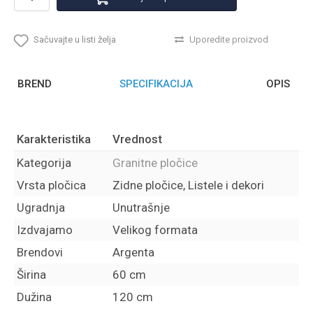
Sačuvajte u listi želja
Uporedite proizvod
BREND
SPECIFIKACIJA
OPIS
Karakteristika
Vrednost
Kategorija
Granitne pločice
Vrsta pločica
Zidne pločice, Listele i dekori
Ugradnja
Unutrašnje
Izdvajamo
Velikog formata
Brendovi
Argenta
Širina
60 cm
Dužina
120 cm