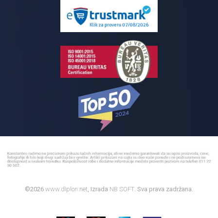
Pločice za kupatilo
Reklamacije
Kupatilski nameštaj
Bojleri
©2026
www.diplon.net
, Izrada
NB SOFT
. Sva prava zadržana.