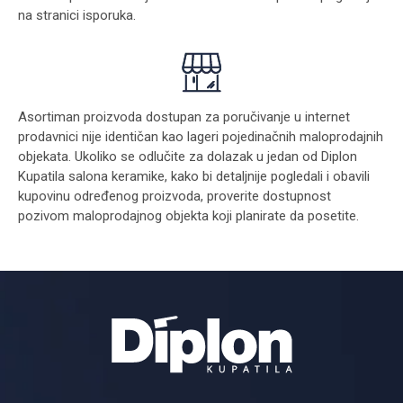
na stranici
isporuka
.
Asortiman proizvoda dostupan za poručivanje u internet
prodavnici nije identičan kao lageri pojedinačnih maloprodajnih
objekata. Ukoliko se odlučite za dolazak u jedan od Diplon
Kupatila salona keramike, kako bi detaljnije pogledali i obavili
kupovinu određenog proizvoda, proverite dostupnost
pozivom maloprodajnog objekta koji planirate da posetite.