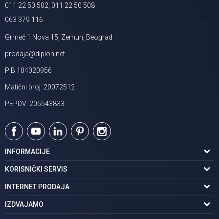
011 22 50 502, 011 22 50 508
063 379 116
Grmeč 1 Nova 15, Zemun, Beograd
prodaja@diplon.net
PIB:104020956
Matični broj: 20072512
PEPDV: 205543833
INFORMACIJE
O nama
KORISNIČKI SERVIS
Podaci o trgovcu
Uslovi korišćenja
INTERNET PRODAJA
Brendovi u ponudi
Politika privatnosti
Kako kupiti
IZDVAJAMO
Karijera | postani deo tima
Kontakt i radno vreme
Načini plaćanja