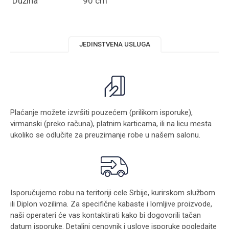
Dužina
90 cm
JEDINSTVENA USLUGA
Plaćanje možete izvršiti pouzećem (prilikom isporuke),
virmanski (preko računa), platnim karticama, ili na licu mesta
ukoliko se odlučite za preuzimanje robe u našem salonu.
Isporučujemo robu na teritoriji cele Srbije, kurirskom službom
ili Diplon vozilima. Za specifične kabaste i lomljive proizvode,
naši operateri će vas kontaktirati kako bi dogovorili tačan
datum isporuke. Detaljni cenovnik i uslove isporuke pogledajte