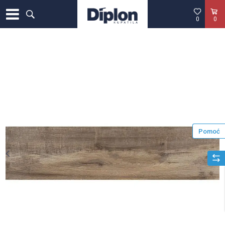
0
0
Pomoć