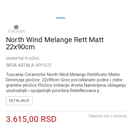
1
2
North Wind Melange Rett Matt
22x90cm
GRANITNE PLOČICE
ŠIFRA ARTIKLA:
KPI1372
Tuscania Ceramiche North Wind Melange Rettificato Matte
Dimenzije pločice: 22x90cm Gres porcellanato podne i zidne
granitne pločice Pločice imitacije drveta Namenjena oblaganju
unutrašnjih i spoljašnjih površina Rektifikovana p
...
DETALJNIJE
Obavesti me o sniženju
3.615,00
RSD