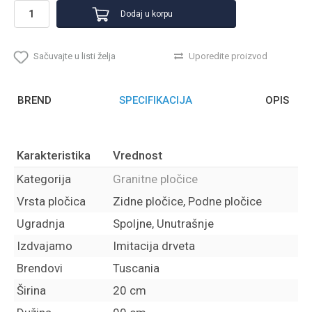
Dodaj u korpu
Sačuvajte u listi želja
Uporedite proizvod
BREND
SPECIFIKACIJA
OPIS
Karakteristika
Vrednost
Kategorija
Granitne pločice
Vrsta pločica
Zidne pločice, Podne pločice
Ugradnja
Spoljne, Unutrašnje
Izdvajamo
Imitacija drveta
Brendovi
Tuscania
Širina
20 cm