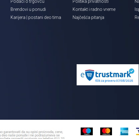
Podaci o trgovcu
Politika privatnosti
Na
Brendovi u ponudi
Kontakt i radno vreme
Is
Karijera | postani deo tima
Najčešća pitanja
Re