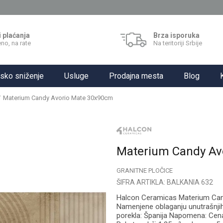
i plaćanja
Brza isporuka
no, na rate
Na teritoriji Srbije
sko sniženje
Usluge
Prodajna mesta
Blog
Materium Candy Avorio Mate 30x90cm
Materium Candy Av
GRANITNE PLOČICE
ŠIFRA ARTIKLA:
BALKANIA 632
Halcon Ceramicas Materium Cand
Namenjene oblaganju unutrašnjih
porekla: Španija Napomena: Cena 