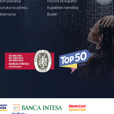
čini plaćanja
Pločice za kupatilo
poruka na adresu
Kupatilski nameštaj
klamacije
Bojleri