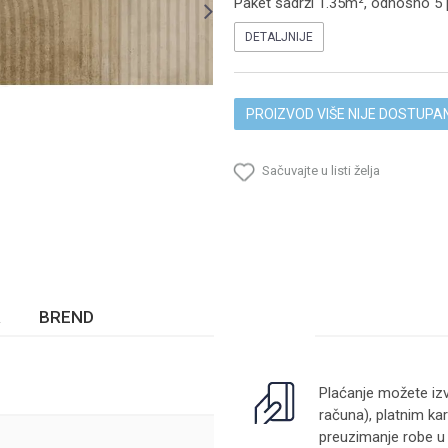
Paket sadrži 1.35m², odnosno 5 p
DETALJNIJE
PROIZVOD VIŠE NIJE DOSTUPA
Sačuvajte u listi želja
BREND
Plaćanje možete izv
računa), platnim kar
preuzimanje robe u