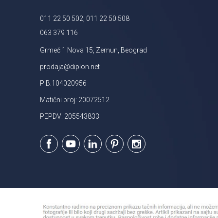
011 22 50 502, 011 22 50 508
063 379 116
Grmeč 1 Nova 15, Zemun, Beograd
prodaja@diplon.net
PIB:104020956
Matični broj: 20072512
PEPDV: 205543833