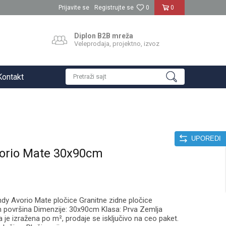
Prijavite se
Registrujte se
0
0
Diplon B2B mreža
Veleprodaja, projektno, izvoz
Kontakt
Pretraži sajt
UPOREDI
orio Mate 30x90cm
y Avorio Mate pločice Granitne zidne pločice
 površina Dimenzije: 30x90cm Klasa: Prva Zemlja
je izražena po m², prodaje se isključivo na ceo paket.