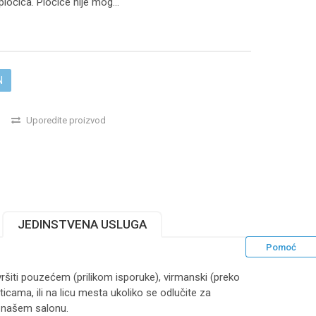
ločica. Pločice nije mog
...
N
Uporedite proizvod
JEDINSTVENA USLUGA
Pomoć
ršiti pouzećem (prilikom isporuke), virmanski (preko
ticama, ili na licu mesta ukoliko se odlučite za
 našem salonu.