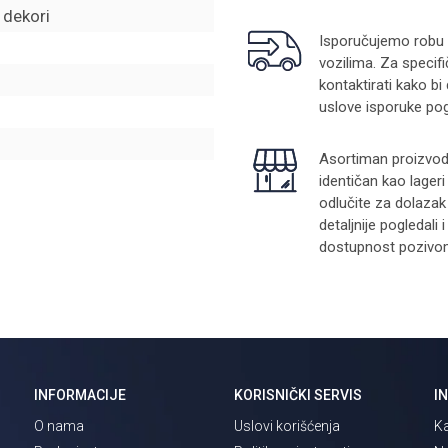
i dekori
Isporučujemo robu na
vozilima. Za specifi
kontaktirati kako bi
uslove isporuke pog
Asortiman proizvoda
identičan kao lager
odlučite za dolazak
detaljnije pogledali
dostupnost pozivom 
INFORMACIJE
KORISNIČKI SERVIS
I
O nama
Uslovi korišćenja
Ka