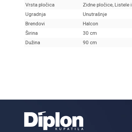
Vrsta pločica
Zidne pločice, Listele 
Ugradnja
Unutrašnje
Brendovi
Halcon
Širina
30 cm
Dužina
90 cm