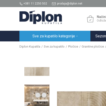
+381 11 2250 502
prodaja@diplon.net
Način
Odlože
Sve za kupatilo kategorije
Sezon
Diplon Kupatila
Sve za kupatilo
Pločice
Granitne pločice