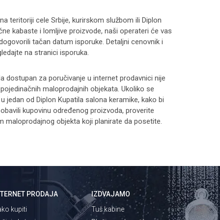
 teritoriji cele Srbije, kurirskom službom ili Diplon
čne kabaste i lomljive proizvode, naši operateri će vas
 dogovorili tačan datum isporuke. Detaljni cenovnik i
ledajte na stranici
isporuka
.
 dostupan za poručivanje u internet prodavnici nije
i pojedinačnih maloprodajnih objekata. Ukoliko se
 u jedan od Diplon Kupatila salona keramike, kako bi
 i obavili kupovinu određenog proizvoda, proverite
maloprodajnog objekta koji planirate da posetite.
NTERNET PRODAJA
IZDVAJAMO
ko kupiti
Tuš kabine