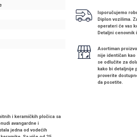
e
Isporučujemo robu 
Diplon vozilima. Z
operateri će vas k
Detaljni cenovnik 
Asortiman proizvo
nije identičan kao
se odlučite za dol
kako bi detaljnije
proverite dostupn
da posetite.
tnih i keramičkih pločica sa
ponudi avangardne i
stala jedna od vodećih
 keramike. Sa više od 25