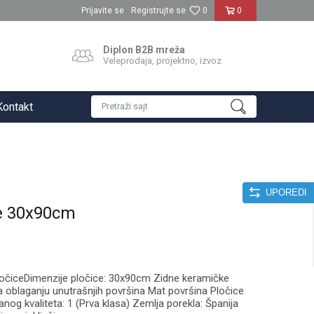
Prijavite se
Registrujte se
0
0
Diplon B2B mreža
Veleprodaja, projektno, izvoz
Kontakt
Pretraži sajt
UPOREDI
te 30x90cm
ločiceDimenzije pločice: 30x90cm Zidne keramičke
 oblaganju unutrašnjih površina Mat površina Pločice
nog kvaliteta: 1 (Prva klasa) Zemlja porekla: Španija