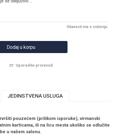
e se isključivo
...
Obavesti me o sniženju
Dodaj u korpu
Uporedite proizvod
JEDINSTVENA USLUGA
zvršiti pouzećem (prilikom isporuke), virmanski
atnim karticama, ili na licu mesta ukoliko se odlučite
obe u našem salonu.