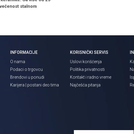
osvećenost stalnom
INFORMACIJE
KORISNIČKI SERVIS
I
O nama
Uslovi korišćenja
Ka
Podaci o trgovcu
Politika privatnosti
Na
Brendovi u ponudi
Kontakt i radno vreme
Is
Karijera | postani deo tima
Najčešća pitanja
Re