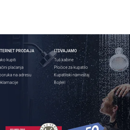
NTERNET PRODAJA
IZDVAJAMO
ko kupiti
Tuš kabine
čini plaćanja
Pločice za kupatilo
poruka na adresu
Kupatilski nameštaj
klamacije
Bojleri