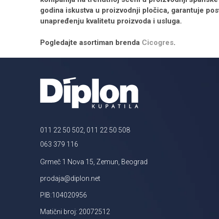
godina iskustva u proizvodnji pločica, garantuje p
unapređenju kvalitetu proizvoda i usluga.
Pogledajte asortiman brenda
Cicogres
.
011 22 50 502, 011 22 50 508
063 379 116
Grmeč 1 Nova 15, Zemun, Beograd
prodaja@diplon.net
PIB:104020956
Matični broj: 20072512