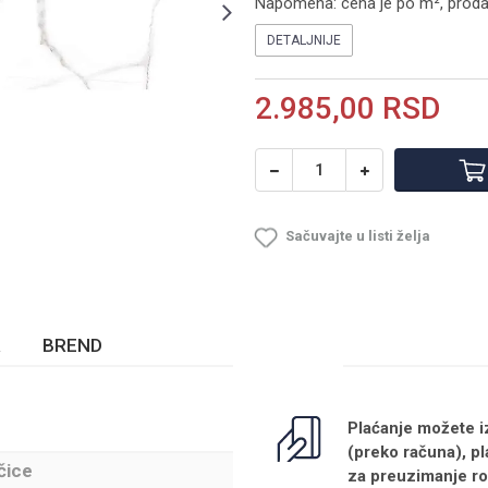
Napomena: cena je po m², prodaj
DETALJNIJE
2.985,00
RSD
Sačuvajte u listi želja
BREND
Plaćanje možete i
(preko računa), pl
čice
za preuzimanje r