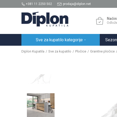
+381 11 2250 502
prodaja@diplon.net
Način
Odlože
Sve za kupatilo kategorije
Sezon
Diplon Kupatila
Sve za kupatilo
Pločice
Granitne pločice