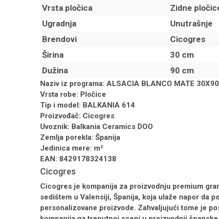
Vrsta pločica
Zidne pločic
Ugradnja
Unutrašnje
Brendovi
Cicogres
Širina
30 cm
Dužina
90 cm
Naziv iz programa: ALSACIA BLANCO MATE 30X90
Vrsta robe: Pločice
Tip i model: BALKANIA 614
Proizvođač: Cicogres
Uvoznik: Balkania Ceramics DOO
Zemlja porekla: Španija
Jedinica mere: m²
EAN: 8429178324138
Cicogres
Cicogres
je kompanija za proizvodnju premium grani
sedištem u Valensiji, Španija, koja ulaže napor da 
personalizovane proizvode. Zahvaljujući tome je po
kompanija na trenutnoj sceni u proizvodnji španske