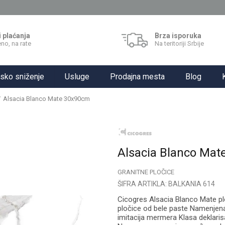
i plaćanja
Brza isporuka
no, na rate
Na teritoriji Srbije
sko sniženje
Usluge
Prodajna mesta
Blog
Alsacia Blanco Mate 30x90cm
Alsacia Blanco Ma
GRANITNE PLOČICE
ŠIFRA ARTIKLA:
BALKANIA 614
Cicogres Alsacia Blanco Mate p
pločice od bele paste Namenjena
imitacija mermera Klasa deklarisa