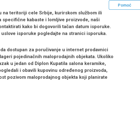
Pomoć
na teritoriji cele Srbije, kurirskom službom ili
a specifične kabaste i lomljive proizvode, naši
ontaktirati kako bi dogovorili tačan datum isporuke.
i uslove isporuke pogledajte na stranici
isporuka
.
da dostupan za poručivanje u internet prodavnici
 lageri pojedinačnih maloprodajnih objekata. Ukoliko
azak u jedan od Diplon Kupatila salona keramike,
 pogledali i obavili kupovinu određenog proizvoda,
ost pozivom maloprodajnog objekta koji planirate