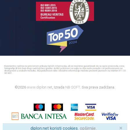
©2026
www.diplon.net
, Izrada
NB SOFT
. Sva prava zadržana.
×
diplon.net koristi cookies.
opširnije
.