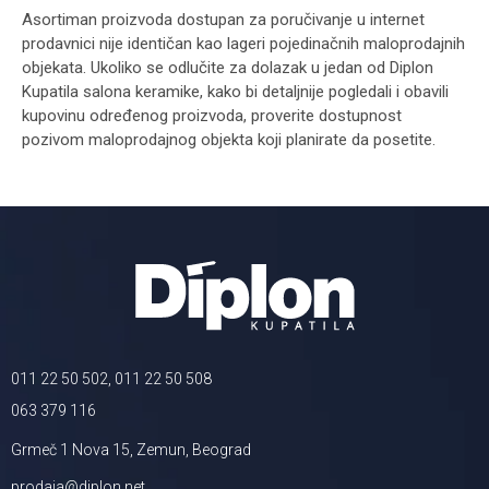
Asortiman proizvoda dostupan za poručivanje u internet
prodavnici nije identičan kao lageri pojedinačnih maloprodajnih
objekata. Ukoliko se odlučite za dolazak u jedan od Diplon
Kupatila salona keramike, kako bi detaljnije pogledali i obavili
kupovinu određenog proizvoda, proverite dostupnost
pozivom maloprodajnog objekta koji planirate da posetite.
011 22 50 502, 011 22 50 508
063 379 116
Grmeč 1 Nova 15, Zemun, Beograd
prodaja@diplon.net