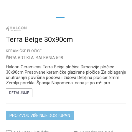
1
2
Terra Beige 30x90cm
KERAMIČKE PLOČICE
ŠIFRA ARTIKLA:
BALKANIA 598
Halcon Ceramicas Terra Beige pločice Dimenzije pločice:
30x90cm Presovane keramičke glazirane pločice Za oblaganje
unutrašnjih površina podova i zidova Debljina pločice: 8mm
Zemlja porekla: Španija Napomena: cena je po m², pro
...
DETALJNIJE
PROIZVOD VIŠE NIJE DOSTUPAN