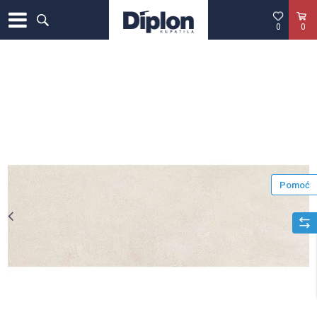
0
0
Pomoć