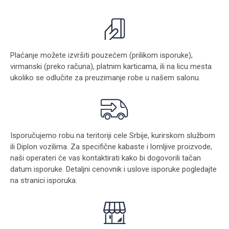
Plaćanje možete izvršiti pouzećem (prilikom isporuke),
virmanski (preko računa), platnim karticama, ili na licu mesta
ukoliko se odlučite za preuzimanje robe u našem salonu.
Isporučujemo robu na teritoriji cele Srbije, kurirskom službom
ili Diplon vozilima. Za specifične kabaste i lomljive proizvode,
naši operateri će vas kontaktirati kako bi dogovorili tačan
datum isporuke. Detaljni cenovnik i uslove isporuke pogledajte
na stranici
isporuka
.