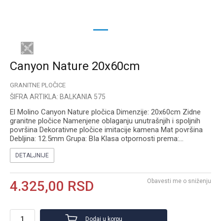
1
2
Canyon Nature 20x60cm
GRANITNE PLOČICE
ŠIFRA ARTIKLA:
BALKANIA 575
El Molino Canyon Nature pločica Dimenzije: 20x60cm Zidne
granitne pločice Namenjene oblaganju unutrašnjih i spoljnih
površina Dekorativne pločice imitacije kamena Mat površina
Debljina: 12.5mm Grupa: BIa Klasa otpornosti prema:
...
DETALJNIJE
Obavesti me o sniženju
4.325,00
RSD
Dodaj u korpu