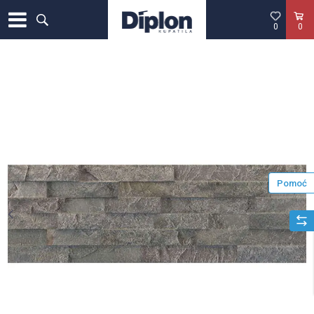
0
0
Pomoć