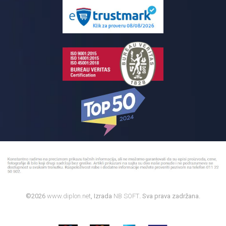
Pločice za kupatilo
Reklamacije
Kupatilski nameštaj
Bojleri
©2026
www.diplon.net
, Izrada
NB SOFT
. Sva prava zadržana.