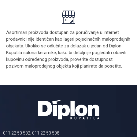
Asortiman proizvoda dostupan za poručivanje u internet
prodavnici nije identičan kao lageri pojedinačnih maloprodajnih
objekata. Ukoliko se odlučite za dolazak u jedan od Diplon
Kupatila salona keramike, kako bi detaljnije pogledali i obavili
kupovinu određenog proizvoda, proverite dostupnost
pozivom maloprodajnog objekta koji planirate da posetite.
011 22 50 502, 011 22 50 508