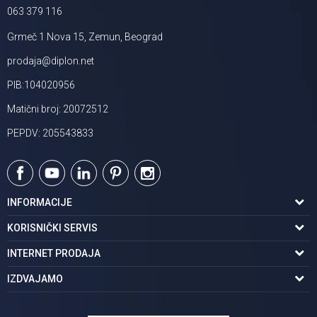
063 379 116
Grmeč 1 Nova 15, Zemun, Beograd
prodaja@diplon.net
PIB:104020956
Matični broj: 20072512
PEPDV: 205543833
INFORMACIJE
O nama
KORISNIČKI SERVIS
Podaci o trgovcu
Uslovi korišćenja
INTERNET PRODAJA
Brendovi u ponudi
Politika privatnosti
Kako kupiti
IZDVAJAMO
Karijera | postani deo tima
Kontakt i radno vreme
Načini plaćanja
Tuš kabine
Najčešća pitanja
Isporuka na adresu