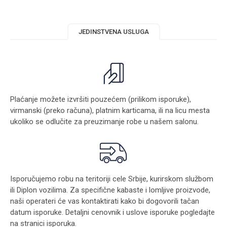
JEDINSTVENA USLUGA
Plaćanje možete izvršiti pouzećem (prilikom isporuke),
virmanski (preko računa), platnim karticama, ili na licu mesta
ukoliko se odlučite za preuzimanje robe u našem salonu.
Isporučujemo robu na teritoriji cele Srbije, kurirskom službom
ili Diplon vozilima. Za specifične kabaste i lomljive proizvode,
naši operateri će vas kontaktirati kako bi dogovorili tačan
datum isporuke. Detaljni cenovnik i uslove isporuke pogledajte
na stranici
isporuka
.