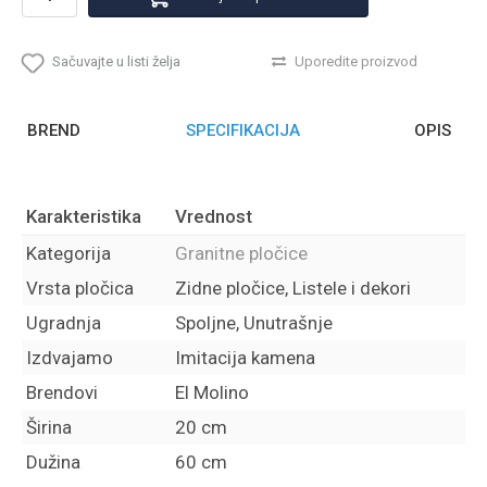
Sačuvajte u listi želja
Uporedite proizvod
BREND
SPECIFIKACIJA
OPIS
Karakteristika
Vrednost
Kategorija
Granitne pločice
Vrsta pločica
Zidne pločice, Listele i dekori
Ugradnja
Spoljne, Unutrašnje
Izdvajamo
Imitacija kamena
Brendovi
El Molino
Širina
20 cm
Dužina
60 cm