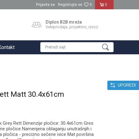
Prijavite se
Registrujte se
0
0
Diplon B2B mreža
Veleprodaja, projektno, izvoz
Kontakt
Pretraži sajt
UPOREDI
Rett Matt 30.4x61cm
 Grey Rett Dimenzije pločice: 30.4x61cm Gres
tne pločice Namenjena oblaganju unutrašnjih i
na pločica - precizno sečene ivice Mat površina