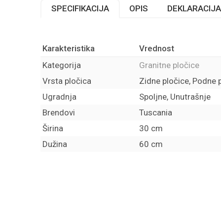
SPECIFIKACIJA
OPIS
DEKLARACIJA
Karakteristika
Vrednost
Kategorija
Granitne pločice
Vrsta pločica
Zidne pločice, Podne 
Ugradnja
Spoljne, Unutrašnje
Brendovi
Tuscania
Širina
30 cm
Dužina
60 cm