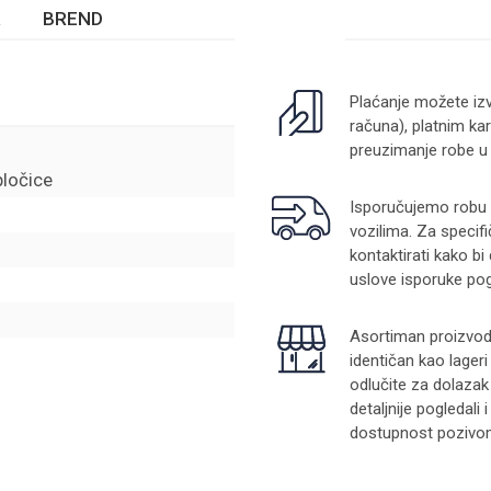
BREND
Plaćanje možete izv
računa), platnim kar
preuzimanje robe u
pločice
Isporučujemo robu na
vozilima. Za specifi
kontaktirati kako bi
uslove isporuke pog
Asortiman proizvoda
identičan kao lager
odlučite za dolazak
detaljnije pogledali
dostupnost pozivom 