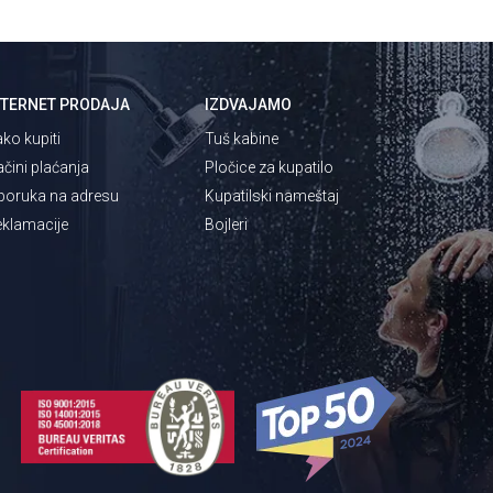
NTERNET PRODAJA
IZDVAJAMO
ko kupiti
Tuš kabine
čini plaćanja
Pločice za kupatilo
poruka na adresu
Kupatilski nameštaj
klamacije
Bojleri