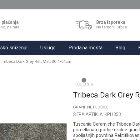
i plaćanja
Brza isporuka
no, na rate
Na teritoriji Srbije
sko sniženje
Usluge
Prodajna mesta
Blog
Tribeca Dark Grey Rett Matt 30.4x61cm
Tribeca Dark Grey 
GRANITNE PLOČICE
ŠIFRA ARTIKLA:
KPI1353
Tuscania Ceramiche Tribeca Dark
porcellanato podne i zidne grani
spoljašnjih površina Rektifikova