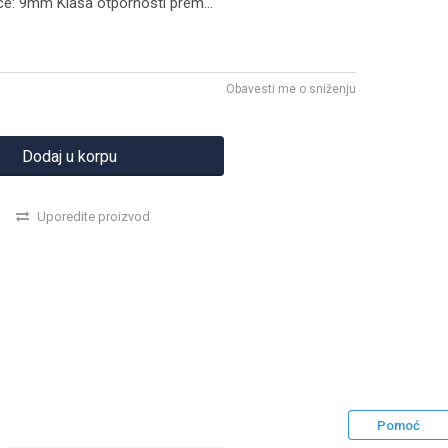
čice: 9mm Klasa otpornosti prem
...
Obavesti me o sniženju
Dodaj u korpu
Uporedite proizvod
Pomoć