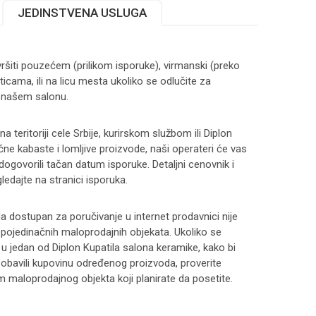
JEDINSTVENA USLUGA
ršiti pouzećem (prilikom isporuke), virmanski (preko
ticama, ili na licu mesta ukoliko se odlučite za
 našem salonu.
 teritoriji cele Srbije, kurirskom službom ili Diplon
čne kabaste i lomljive proizvode, naši operateri će vas
 dogovorili tačan datum isporuke. Detaljni cenovnik i
ledajte na stranici
isporuka
.
 dostupan za poručivanje u internet prodavnici nije
i pojedinačnih maloprodajnih objekata. Ukoliko se
 u jedan od Diplon Kupatila salona keramike, kako bi
 i obavili kupovinu određenog proizvoda, proverite
maloprodajnog objekta koji planirate da posetite.