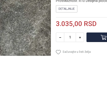
Protivkliznost: R10 Debljina plo
DETALJNIJE
3.035,00
RSD
Sačuvajte u listi želja