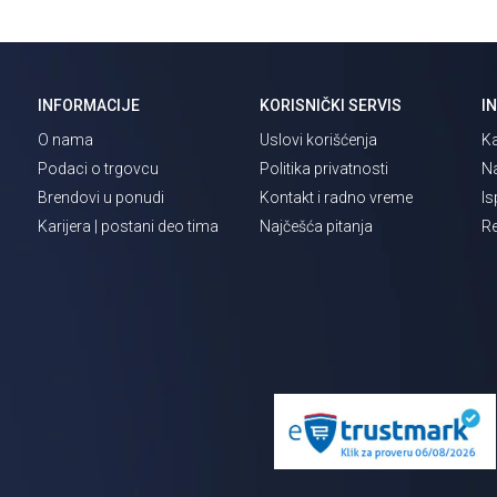
INFORMACIJE
KORISNIČKI SERVIS
I
O nama
Uslovi korišćenja
Ka
Podaci o trgovcu
Politika privatnosti
Na
Brendovi u ponudi
Kontakt i radno vreme
Is
Karijera | postani deo tima
Najčešća pitanja
Re