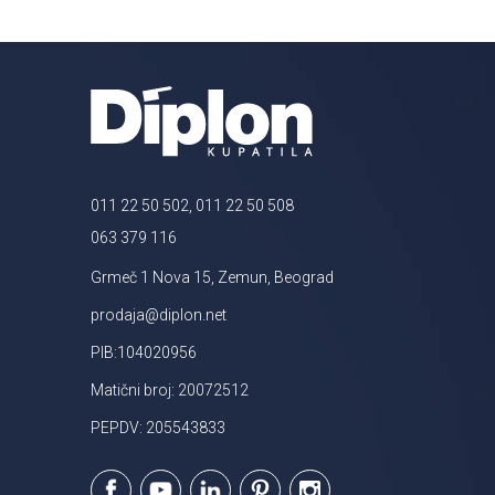
011 22 50 502, 011 22 50 508
063 379 116
Grmeč 1 Nova 15, Zemun, Beograd
prodaja@diplon.net
PIB:104020956
Matični broj: 20072512
PEPDV: 205543833