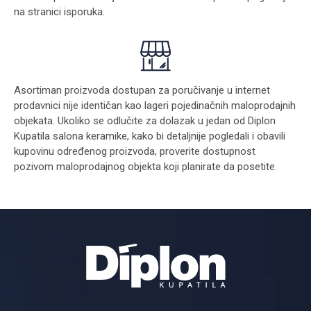
na stranici
isporuka
.
Asortiman proizvoda dostupan za poručivanje u internet
prodavnici nije identičan kao lageri pojedinačnih maloprodajnih
objekata. Ukoliko se odlučite za dolazak u jedan od Diplon
Kupatila salona keramike, kako bi detaljnije pogledali i obavili
kupovinu određenog proizvoda, proverite dostupnost
pozivom maloprodajnog objekta koji planirate da posetite.