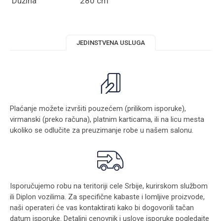
Dužina
280 cm
JEDINSTVENA USLUGA
Plaćanje možete izvršiti pouzećem (prilikom isporuke),
virmanski (preko računa), platnim karticama, ili na licu mesta
ukoliko se odlučite za preuzimanje robe u našem salonu.
Isporučujemo robu na teritoriji cele Srbije, kurirskom službom
ili Diplon vozilima. Za specifične kabaste i lomljive proizvode,
naši operateri će vas kontaktirati kako bi dogovorili tačan
datum isporuke. Detaljni cenovnik i uslove isporuke pogledajte