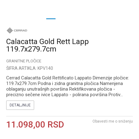
1
2
3
4
Calacatta Gold Rett Lapp
119.7x279.7cm
GRANITNE PLOČICE
ŠIFRA ARTIKLA:
KPV140
Cerrad Calacatta Gold Rettificato Lappato Dimenzije pločice:
119.7x279.7cm Podna i zidna granitna pločica Namenjena
oblaganju unutrašnjih površina Rektifikovana pločica -
precizno sečene ivice Lappato - polirana površina Protiv
...
DETALJNIJE
Obavesti me o sniženju
11.098,00
RSD