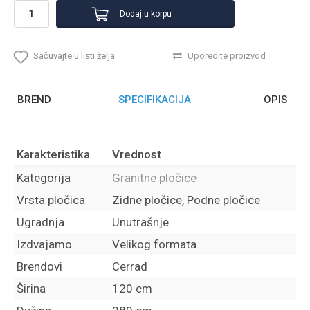
Dodaj u korpu
Sačuvajte u listi želja
Uporedite proizvod
BREND
SPECIFIKACIJA
OPIS
Karakteristika
Vrednost
Kategorija
Granitne pločice
Vrsta pločica
Zidne pločice, Podne pločice
Ugradnja
Unutrašnje
Izdvajamo
Velikog formata
Brendovi
Cerrad
Širina
120 cm