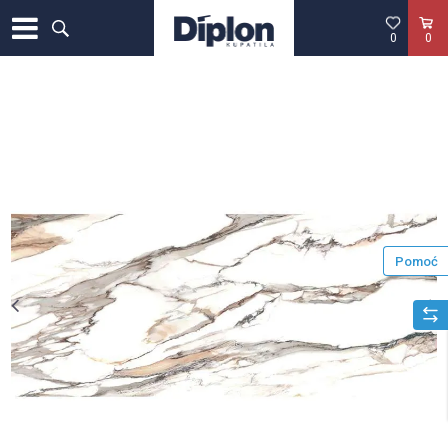
0
0
Pomoć