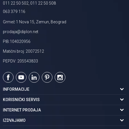
011 22 50 502, 011 22 50 508
063 379 116
Grmeč 1 Nova 15, Zemun, Beograd
prodaja@diplon.net
PIB:104020956
Matični broj: 20072512
PEPDV: 205543833
INFORMACIJE
O nama
KORISNIČKI SERVIS
Podaci o trgovcu
Uslovi korišćenja
INTERNET PRODAJA
Brendovi u ponudi
Politika privatnosti
Kako kupiti
IZDVAJAMO
Karijera | postani deo tima
Kontakt i radno vreme
Načini plaćanja