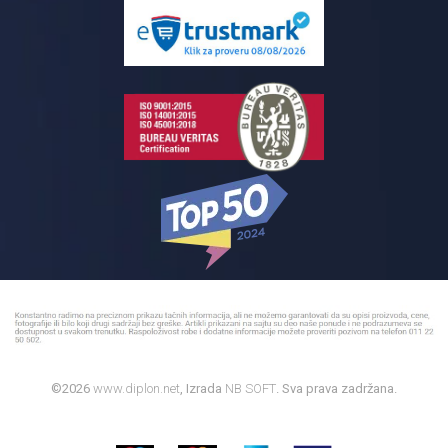
Pločice za kupatilo
Reklamacije
Kupatilski nameštaj
Bojleri
©2026
www.diplon.net
, Izrada
NB SOFT
. Sva prava zadržana.