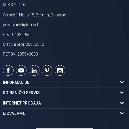
063 379 116
Grmeč 1 Nova 15, Zemun, Beograd
prodaja@diplon.net
PIB:104020956
Matični broj: 20072512
PEPDV: 205543833
INFORMACIJE
O nama
KORISNIČKI SERVIS
Podaci o trgovcu
Uslovi korišćenja
INTERNET PRODAJA
Brendovi u ponudi
Politika privatnosti
Kako kupiti
IZDVAJAMO
Karijera | postani deo tima
Kontakt i radno vreme
Načini plaćanja
Tuš kabine
Najčešća pitanja
Isporuka na adresu