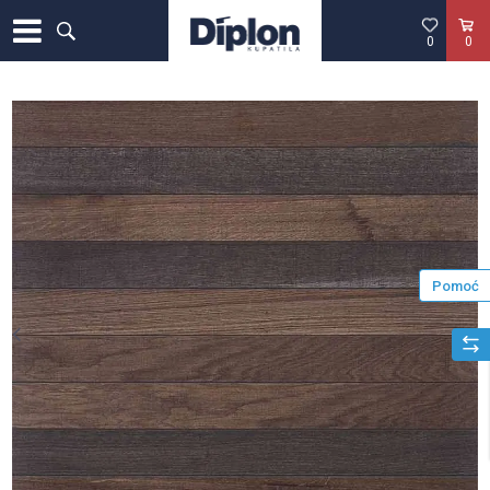
0
0
Pomoć