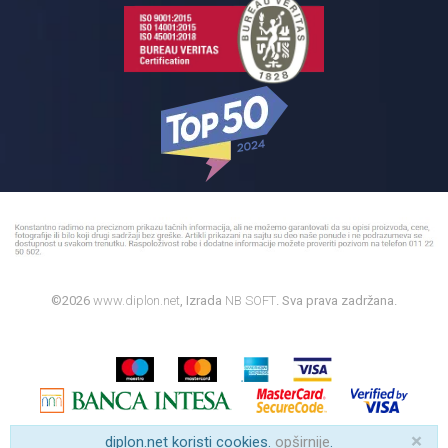
©2026
www.diplon.net
, Izrada
NB SOFT
. Sva prava zadržana.
×
diplon.net koristi cookies.
opširnije
.