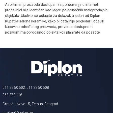
Asortiman proizvoda dostupan za poručivanje u internet
prodavnici nije identičan kao lageri pojedinačnih maloprodajnih
objekata. Ukoliko se odlučite za dolazak u jedan od Diplon
Kupatila salona keramike, kako bi detaljnije pogledali i obavili
kupovinu određenog proizvoda, proverite dostupnost
pozivom maloprodajnog objekta koji planirate da posetite.
011 22 50 502, 011 22 50 508
063 379 116
Grmeč 1 Nova 15, Zemun, Beograd
prodaja@diplon.net