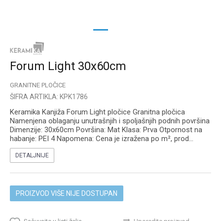
1
2
Forum Light 30x60cm
GRANITNE PLOČICE
ŠIFRA ARTIKLA:
KPK1786
Keramika Kanjiža Forum Light pločice Granitna pločica
Namenjena oblaganju unutrašnjih i spoljašnjih podnih površina
Dimenzije: 30x60cm Površina: Mat Klasa: Prva Otpornost na
habanje: PEI 4 Napomena: Cena je izražena po m², prod
...
DETALJNIJE
PROIZVOD VIŠE NIJE DOSTUPAN