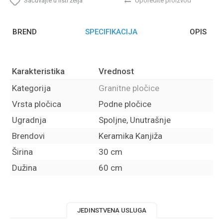
Sačuvajte u listi želja
Uporedite proizvod
BREND
SPECIFIKACIJA
OPIS
Karakteristika
Vrednost
Kategorija
Granitne pločice
Vrsta pločica
Podne pločice
Ugradnja
Spoljne, Unutrašnje
Brendovi
Keramika Kanjiža
Širina
30 cm
Dužina
60 cm
JEDINSTVENA USLUGA