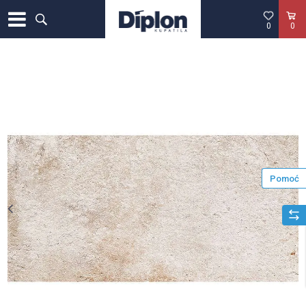
0
0
Pomoć