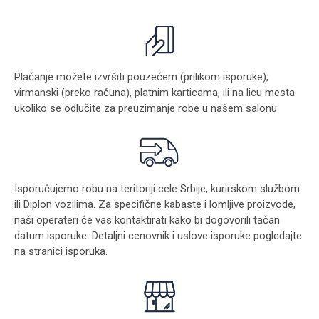
Plaćanje možete izvršiti pouzećem (prilikom isporuke),
virmanski (preko računa), platnim karticama, ili na licu mesta
ukoliko se odlučite za preuzimanje robe u našem salonu.
Isporučujemo robu na teritoriji cele Srbije, kurirskom službom
ili Diplon vozilima. Za specifične kabaste i lomljive proizvode,
naši operateri će vas kontaktirati kako bi dogovorili tačan
datum isporuke. Detaljni cenovnik i uslove isporuke pogledajte
na stranici
isporuka
.