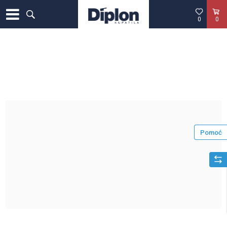
0
0
Pomoć