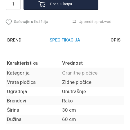
Dodaj u korpu
Sačuvajte u listi želja
Uporedite proizvod
BREND
SPECIFIKACIJA
OPIS
Karakteristika
Vrednost
Kategorija
Granitne pločice
Vrsta pločica
Zidne pločice
Ugradnja
Unutrašnje
Brendovi
Rako
Širina
30 cm
Dužina
60 cm