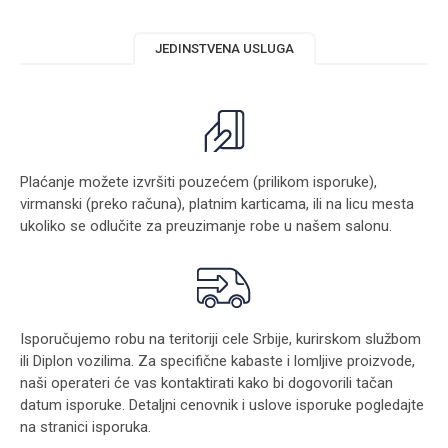
JEDINSTVENA USLUGA
Plaćanje možete izvršiti pouzećem (prilikom isporuke),
virmanski (preko računa), platnim karticama, ili na licu mesta
ukoliko se odlučite za preuzimanje robe u našem salonu.
Isporučujemo robu na teritoriji cele Srbije, kurirskom službom
ili Diplon vozilima. Za specifične kabaste i lomljive proizvode,
naši operateri će vas kontaktirati kako bi dogovorili tačan
datum isporuke. Detaljni cenovnik i uslove isporuke pogledajte
na stranici
isporuka
.