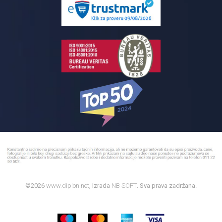
Reklamacije
Kupatilski nameštaj
Bojleri
©2026
www.diplon.net
, Izrada
NB SOFT
. Sva prava zadržana.