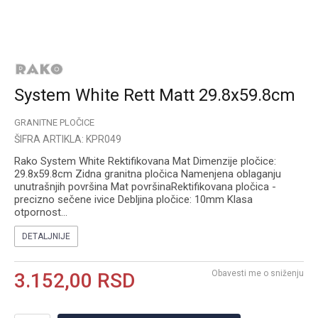
System White Rett Matt 29.8x59.8cm
GRANITNE PLOČICE
ŠIFRA ARTIKLA:
KPR049
Rako System White Rektifikovana Mat Dimenzije pločice:
29.8x59.8cm Zidna granitna pločica Namenjena oblaganju
unutrašnjih površina Mat površinaRektifikovana pločica -
precizno sečene ivice Debljina pločice: 10mm Klasa
otpornost
...
DETALJNIJE
Obavesti me o sniženju
3.152,00
RSD