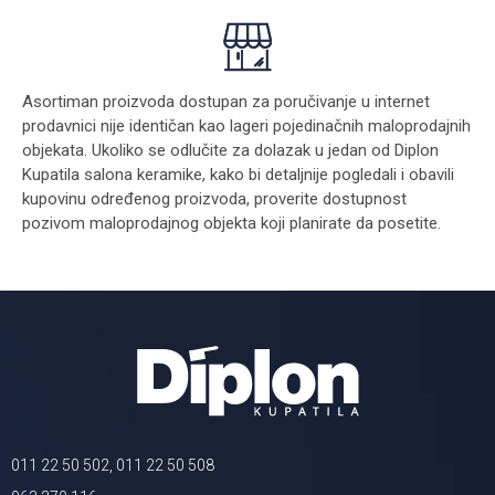
Asortiman proizvoda dostupan za poručivanje u internet
prodavnici nije identičan kao lageri pojedinačnih maloprodajnih
objekata. Ukoliko se odlučite za dolazak u jedan od Diplon
Kupatila salona keramike, kako bi detaljnije pogledali i obavili
kupovinu određenog proizvoda, proverite dostupnost
pozivom maloprodajnog objekta koji planirate da posetite.
011 22 50 502, 011 22 50 508