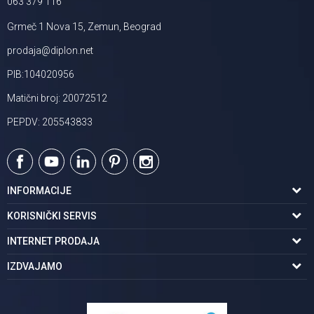
063 379 116
Grmeč 1 Nova 15, Zemun, Beograd
prodaja@diplon.net
PIB:104020956
Matični broj: 20072512
PEPDV: 205543833
INFORMACIJE
O nama
KORISNIČKI SERVIS
Podaci o trgovcu
Uslovi korišćenja
INTERNET PRODAJA
Brendovi u ponudi
Politika privatnosti
Kako kupiti
IZDVAJAMO
Karijera | postani deo tima
Kontakt i radno vreme
Načini plaćanja
Tuš kabine
Najčešća pitanja
Isporuka na adresu
Pločice za kupatilo