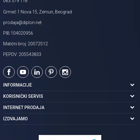
063 379 116
Grmeč 1 Nova 15, Zemun, Beograd
prodaja@diplon.net
PIB:104020956
Matični broj: 20072512
PEPDV: 205543833
INFORMACIJE
O nama
KORISNIČKI SERVIS
Podaci o trgovcu
Uslovi korišćenja
INTERNET PRODAJA
Brendovi u ponudi
Politika privatnosti
Kako kupiti
IZDVAJAMO
Karijera | postani deo tima
Kontakt i radno vreme
Načini plaćanja
Tuš kabine
Najčešća pitanja
Isporuka na adresu
Pločice za kupatilo