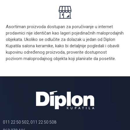
Asortiman proizvoda dostupan za poručivanje u internet
prodavnici nije identičan kao lageri pojedinačnih maloprodajnih
objekata. Ukoliko se odlučite za dolazak u jedan od Diplon
Kupatila salona keramike, kako bi detaljnije pogledali i obavili
kupovinu određenog proizvoda, proverite dostupnost
pozivom maloprodajnog objekta koji planirate da posetite.
011 22 50 502, 011 22 50 508