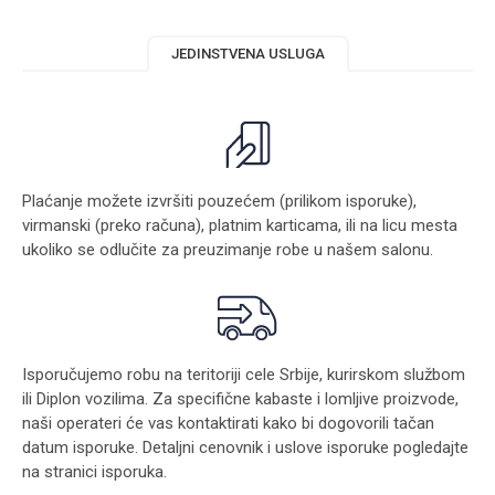
JEDINSTVENA USLUGA
Plaćanje možete izvršiti pouzećem (prilikom isporuke),
virmanski (preko računa), platnim karticama, ili na licu mesta
ukoliko se odlučite za preuzimanje robe u našem salonu.
Isporučujemo robu na teritoriji cele Srbije, kurirskom službom
ili Diplon vozilima. Za specifične kabaste i lomljive proizvode,
naši operateri će vas kontaktirati kako bi dogovorili tačan
datum isporuke. Detaljni cenovnik i uslove isporuke pogledajte
na stranici
isporuka
.