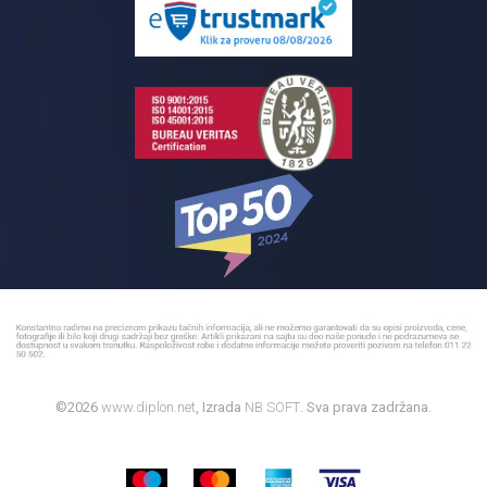
Reklamacije
Kupatilski nameštaj
Bojleri
©2026
www.diplon.net
, Izrada
NB SOFT
. Sva prava zadržana.