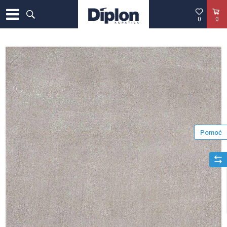
0
0
Pomoć