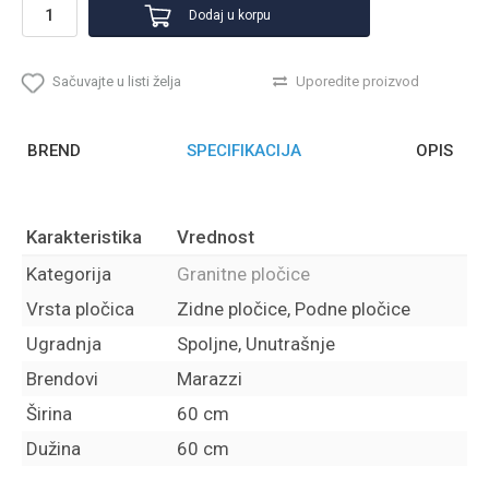
Dodaj u korpu
Sačuvajte u listi želja
Uporedite proizvod
BREND
SPECIFIKACIJA
OPIS
Karakteristika
Vrednost
Kategorija
Granitne pločice
Vrsta pločica
Zidne pločice, Podne pločice
Ugradnja
Spoljne, Unutrašnje
Brendovi
Marazzi
Širina
60 cm
Dužina
60 cm