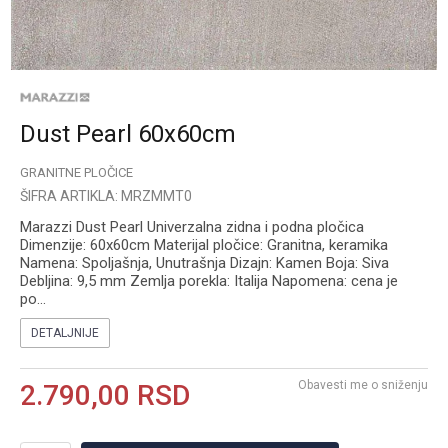
Dust Pearl 60x60cm
GRANITNE PLOČICE
ŠIFRA ARTIKLA:
MRZMMT0
Marazzi Dust Pearl Univerzalna zidna i podna pločica
Dimenzije: 60x60cm Materijal pločice: Granitna, keramika
Namena: Spoljašnja, Unutrašnja Dizajn: Kamen Boja: Siva
Debljina: 9,5 mm Zemlja porekla: Italija Napomena: cena je
po
...
DETALJNIJE
Obavesti me o sniženju
2.790,00
RSD