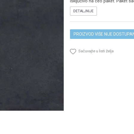
isključivo na ceo paket. Paket sa
DETALJNIJE
PROIZVOD VIŠE NIJE DOSTUPA
Sačuvajte u listi želja