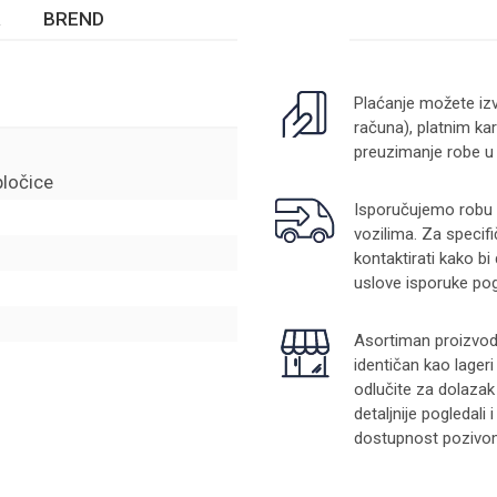
BREND
Plaćanje možete izv
računa), platnim kar
preuzimanje robe u
pločice
Isporučujemo robu na
vozilima. Za specifi
kontaktirati kako bi
uslove isporuke pog
Asortiman proizvoda
identičan kao lager
odlučite za dolazak
detaljnije pogledali
dostupnost pozivom 