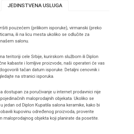
JEDINSTVENA USLUGA
ršiti pouzećem (prilikom isporuke), virmanski (preko
ticama, ili na licu mesta ukoliko se odlučite za
 našem salonu.
 teritoriji cele Srbije, kurirskom službom ili Diplon
čne kabaste i lomljive proizvode, naši operateri će vas
 dogovorili tačan datum isporuke. Detaljni cenovnik i
ledajte na stranici
isporuka
.
 dostupan za poručivanje u internet prodavnici nije
i pojedinačnih maloprodajnih objekata. Ukoliko se
 u jedan od Diplon Kupatila salona keramike, kako bi
 i obavili kupovinu određenog proizvoda, proverite
maloprodajnog objekta koji planirate da posetite.