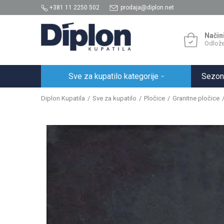
+381 11 2250 502
prodaja@diplon.net
Način
Odlože
Sve za kupatilo kategorije
Sezon
Diplon Kupatila
Sve za kupatilo
Pločice
Granitne pločice