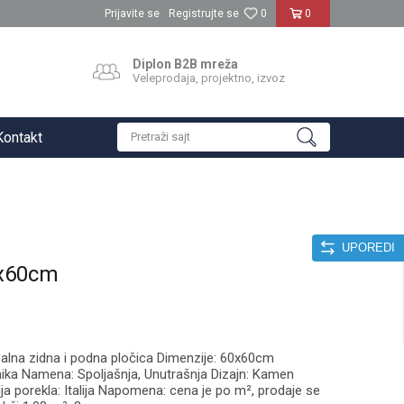
Prijavite se
Registrujte se
0
0
Diplon B2B mreža
Veleprodaja, projektno, izvoz
Kontakt
Pretraži sajt
UPOREDI
0x60cm
zalna zidna i podna pločica Dimenzije: 60x60cm
amika Namena: Spoljašnja, Unutrašnja Dizajn: Kamen
ja porekla: Italija Napomena: cena je po m², prodaje se