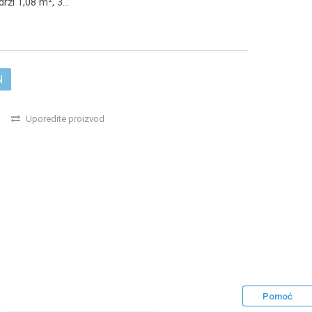
drži 1,08 m², 3
...
N
Uporedite proizvod
Pomoć