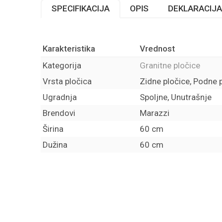
SPECIFIKACIJA
OPIS
DEKLARACIJA
Karakteristika
Vrednost
Kategorija
Granitne pločice
Vrsta pločica
Zidne pločice, Podne 
Ugradnja
Spoljne, Unutrašnje
Brendovi
Marazzi
Širina
60 cm
Dužina
60 cm