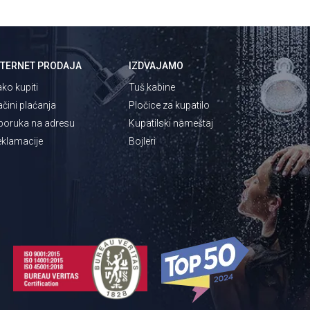
NTERNET PRODAJA
IZDVAJAMO
ko kupiti
Tuš kabine
čini plaćanja
Pločice za kupatilo
poruka na adresu
Kupatilski nameštaj
klamacije
Bojleri