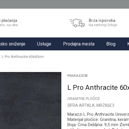
i plaćanja
Brza isporuka
no, na rate
Na teritoriji Srbije
sko sniženje
Usluge
Prodajna mesta
Blog
L Pro Anthracite 60x60cm
L Pro Anthracite 6
GRANITNE PLOČICE
ŠIFRA ARTIKLA:
MRZK6E3
Marazzi L Pro Anthracite Univer
Materijal pločice: Granitna, ker
Boja: Crna Debljina: 9,5 mm Zeml