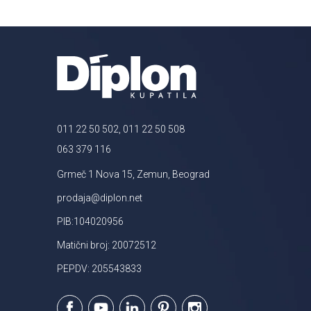
011 22 50 502, 011 22 50 508
063 379 116
Grmeč 1 Nova 15, Zemun, Beograd
prodaja@diplon.net
PIB:104020956
Matični broj: 20072512
PEPDV: 205543833