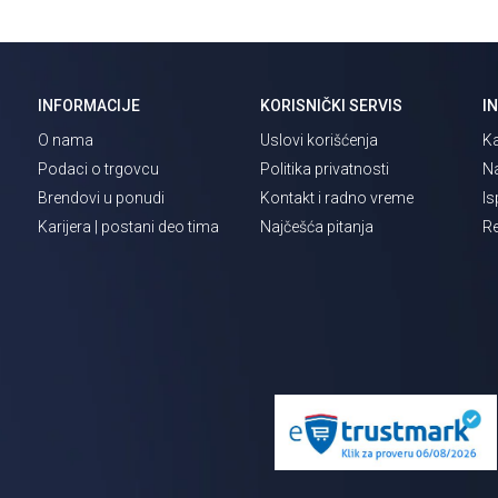
INFORMACIJE
KORISNIČKI SERVIS
I
O nama
Uslovi korišćenja
Ka
Podaci o trgovcu
Politika privatnosti
Na
Brendovi u ponudi
Kontakt i radno vreme
Is
Karijera | postani deo tima
Najčešća pitanja
Re