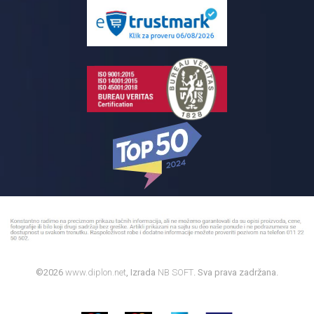
Pločice za kupatilo
Reklamacije
Kupatilski nameštaj
Bojleri
©2026
www.diplon.net
, Izrada
NB SOFT
. Sva prava zadržana.