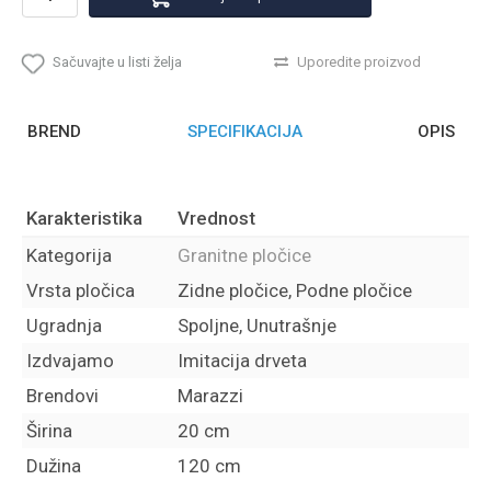
Sačuvajte u listi želja
Uporedite proizvod
BREND
SPECIFIKACIJA
OPIS
Karakteristika
Vrednost
Kategorija
Granitne pločice
Vrsta pločica
Zidne pločice, Podne pločice
Ugradnja
Spoljne, Unutrašnje
Izdvajamo
Imitacija drveta
Brendovi
Marazzi
Širina
20 cm
Dužina
120 cm