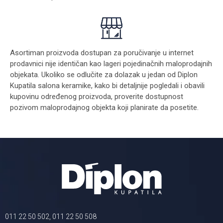
Asortiman proizvoda dostupan za poručivanje u internet
prodavnici nije identičan kao lageri pojedinačnih maloprodajnih
objekata. Ukoliko se odlučite za dolazak u jedan od Diplon
Kupatila salona keramike, kako bi detaljnije pogledali i obavili
kupovinu određenog proizvoda, proverite dostupnost
pozivom maloprodajnog objekta koji planirate da posetite.
011 22 50 502, 011 22 50 508