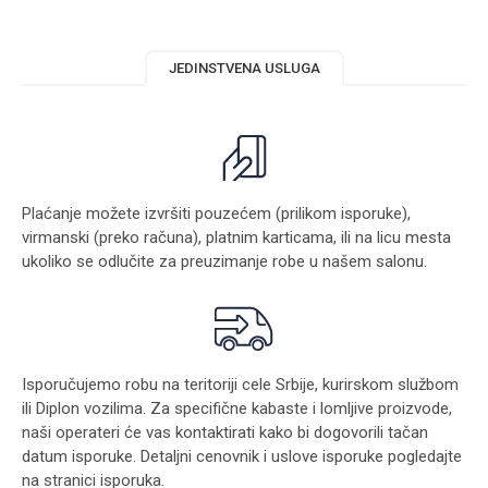
JEDINSTVENA USLUGA
Plaćanje možete izvršiti pouzećem (prilikom isporuke),
virmanski (preko računa), platnim karticama, ili na licu mesta
ukoliko se odlučite za preuzimanje robe u našem salonu.
Isporučujemo robu na teritoriji cele Srbije, kurirskom službom
ili Diplon vozilima. Za specifične kabaste i lomljive proizvode,
naši operateri će vas kontaktirati kako bi dogovorili tačan
datum isporuke. Detaljni cenovnik i uslove isporuke pogledajte
na stranici
isporuka
.