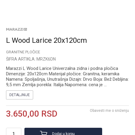
L Wood Larice 20x120cm
GRANITNE PLOČICE
ŠIFRA ARTIKLA:
MRZK6DN
Marazzi L Wood Larice Univerzalna zidna i podna pločica
Dimenzije: 20x120cm Materijal pločice: Granitna, keramika
Namena: Spoljašnja, Unutrašnja Dizajn: Drvo Boja: Bež Debljina:
9,5 mm Zemlja porekla: Italija Napomena: cena je
...
DETALJNIJE
Obavesti me o sniženju
3.650,00
RSD
Dodaj u korpu