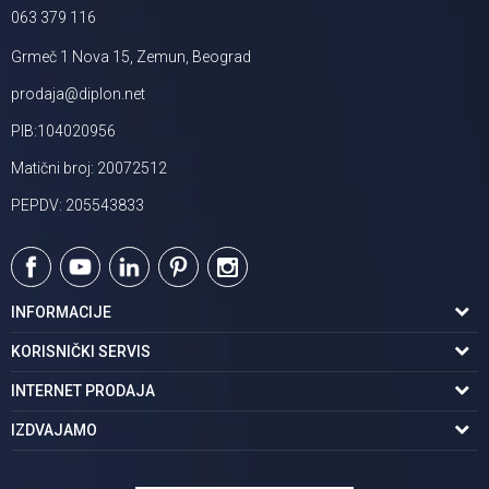
063 379 116
Grmeč 1 Nova 15, Zemun, Beograd
prodaja@diplon.net
PIB:104020956
Matični broj: 20072512
PEPDV: 205543833
INFORMACIJE
O nama
KORISNIČKI SERVIS
Podaci o trgovcu
Uslovi korišćenja
INTERNET PRODAJA
Brendovi u ponudi
Politika privatnosti
Kako kupiti
IZDVAJAMO
Karijera | postani deo tima
Kontakt i radno vreme
Načini plaćanja
Tuš kabine
Najčešća pitanja
Isporuka na adresu