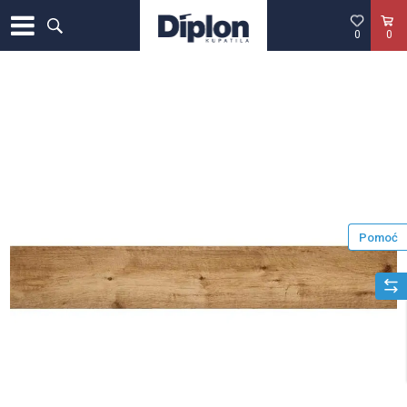
0
0
Pomoć