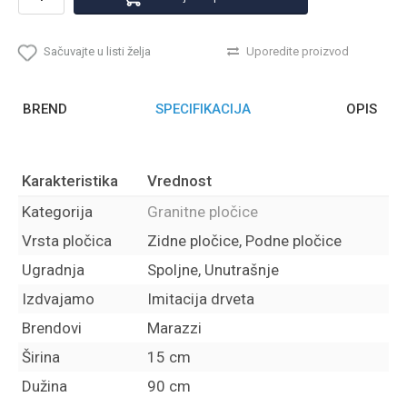
Sačuvajte u listi želja
Uporedite proizvod
BREND
SPECIFIKACIJA
OPIS
Karakteristika
Vrednost
Kategorija
Granitne pločice
Vrsta pločica
Zidne pločice, Podne pločice
Ugradnja
Spoljne, Unutrašnje
Izdvajamo
Imitacija drveta
Brendovi
Marazzi
Širina
15 cm
Dužina
90 cm