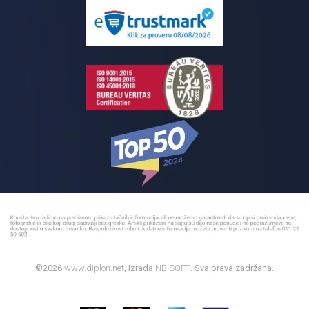
Pločice za kupatilo
Reklamacije
Kupatilski nameštaj
Bojleri
©2026
www.diplon.net
, Izrada
NB SOFT
. Sva prava zadržana.