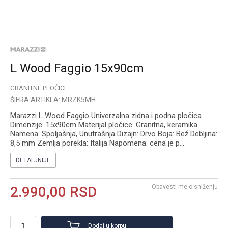
L Wood Faggio 15x90cm
GRANITNE PLOČICE
ŠIFRA ARTIKLA:
MRZK5MH
Marazzi L Wood Faggio Univerzalna zidna i podna pločica
Dimenzije: 15x90cm Materijal pločice: Granitna, keramika
Namena: Spoljašnja, Unutrašnja Dizajn: Drvo Boja: Bež Debljina:
8,5 mm Zemlja porekla: Italija Napomena: cena je p
...
DETALJNIJE
Obavesti me o sniženju
2.990,00
RSD
Dodaj u korpu