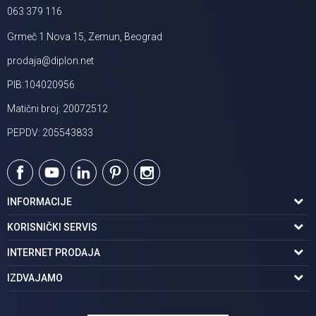
063 379 116
Grmeč 1 Nova 15, Zemun, Beograd
prodaja@diplon.net
PIB:104020956
Matični broj: 20072512
PEPDV: 205543833
INFORMACIJE
O nama
KORISNIČKI SERVIS
Podaci o trgovcu
Uslovi korišćenja
INTERNET PRODAJA
Brendovi u ponudi
Politika privatnosti
Kako kupiti
IZDVAJAMO
Karijera | postani deo tima
Kontakt i radno vreme
Načini plaćanja
Tuš kabine
Najčešća pitanja
Isporuka na adresu