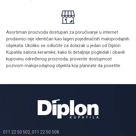
Asortiman proizvoda dostupan za poručivanje u internet
prodavnici nije identičan kao lageri pojedinačnih maloprodajnih
objekata. Ukoliko se odlučite za dolazak u jedan od Diplon
Kupatila salona keramike, kako bi detaljnije pogledali i obavili
kupovinu određenog proizvoda, proverite dostupnost
pozivom maloprodajnog objekta koji planirate da posetite.
011 22 50 502, 011 22 50 508