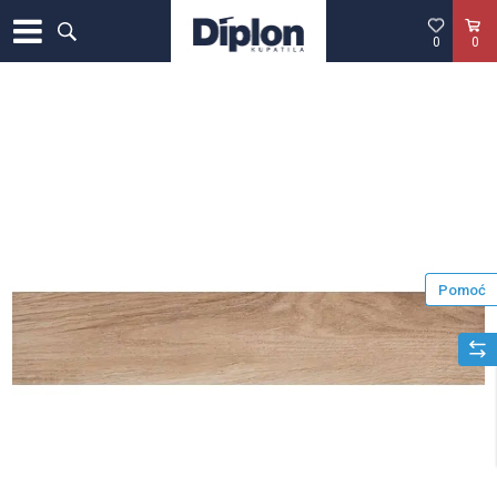
0
0
Pomoć