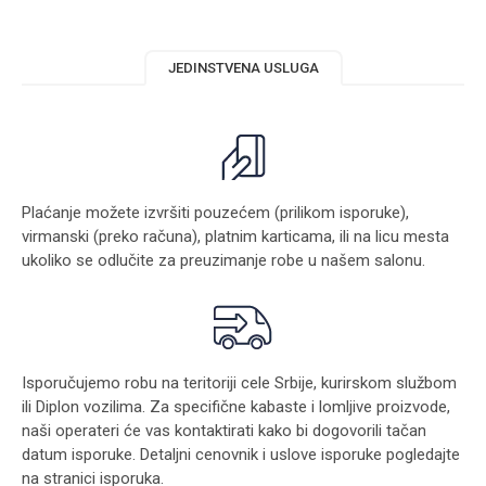
JEDINSTVENA USLUGA
Plaćanje možete izvršiti pouzećem (prilikom isporuke),
virmanski (preko računa), platnim karticama, ili na licu mesta
ukoliko se odlučite za preuzimanje robe u našem salonu.
Isporučujemo robu na teritoriji cele Srbije, kurirskom službom
ili Diplon vozilima. Za specifične kabaste i lomljive proizvode,
naši operateri će vas kontaktirati kako bi dogovorili tačan
datum isporuke. Detaljni cenovnik i uslove isporuke pogledajte
na stranici
isporuka
.