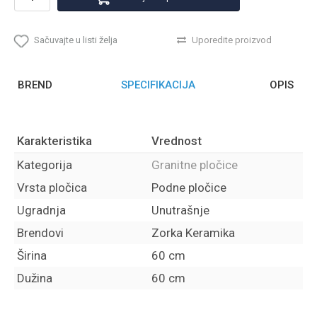
Sačuvajte u listi želja
Uporedite proizvod
BREND
SPECIFIKACIJA
OPIS
Karakteristika
Vrednost
Kategorija
Granitne pločice
Vrsta pločica
Podne pločice
Ugradnja
Unutrašnje
Brendovi
Zorka Keramika
Širina
60 cm
Dužina
60 cm