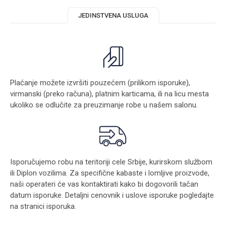
JEDINSTVENA USLUGA
Plaćanje možete izvršiti pouzećem (prilikom isporuke),
virmanski (preko računa), platnim karticama, ili na licu mesta
ukoliko se odlučite za preuzimanje robe u našem salonu.
Isporučujemo robu na teritoriji cele Srbije, kurirskom službom
ili Diplon vozilima. Za specifične kabaste i lomljive proizvode,
naši operateri će vas kontaktirati kako bi dogovorili tačan
datum isporuke. Detaljni cenovnik i uslove isporuke pogledajte
na stranici
isporuka
.