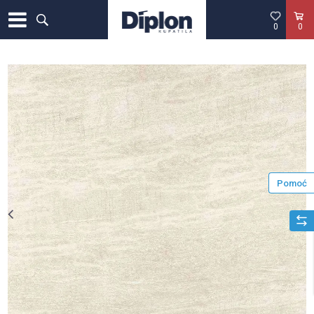
0
0
Pomoć