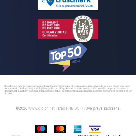
Bojleri
©2026
www.diplon.net
, Izrada
NB SOFT
. Sva prava zadržana.