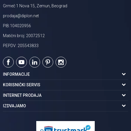
Grmeč 1 Nova 15, Zemun, Beograd
prodaja@diplon.net
PIB:104020956
Matični broj: 20072512
PEPDV: 205543833
INFORMACIJE
O nama
KORISNIČKI SERVIS
Podaci o trgovcu
Uslovi korišćenja
INTERNET PRODAJA
Brendovi u ponudi
Politika privatnosti
Kako kupiti
IZDVAJAMO
Karijera | postani deo tima
Kontakt i radno vreme
Načini plaćanja
Tuš kabine
Najčešća pitanja
Isporuka na adresu
Pločice za kupatilo
Reklamacije
Kupatilski nameštaj