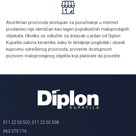
Asortiman proizvoda dostupan za poručivanje u internet
prodavnici nije identičan kao lageri pojedinačnih maloprodajnih
objekata. Ukoliko se odlučite za dolazak u jedan od Diplon
Kupatila salona keramike, kako bi detaljnije pogledali i obavili
kupovinu određenog proizvoda, proverite dostupnost
pozivom maloprodajnog objekta koji planirate da posetite.
011 22 50 502, 011 22 50 508
063 379 116