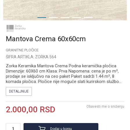
1
2
3
4
5
Mantova Crema 60x60cm
GRANITNE PLOČICE
ŠIFRA ARTIKLA:
ZORKA 564
Zorka Keramika Mantova Crema Podna keramička pločica
Dimenzije: 60X60 cm Klasa: Prva Napomena: cena je po m²,
prodaje se isključivo na ceo paket Paket sadrži 1.44 m², 8
komada pločica. Pločice nije moguće slati kurirskom službo
...
DETALJNIJE
Obavesti me o sniženju
2.000,00
RSD
Dodaj u korpu