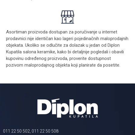
Asortiman proizvoda dostupan za poručivanje u internet
prodavnici nije identičan kao lageri pojedinačnih maloprodajnih
objekata. Ukoliko se odlučite za dolazak u jedan od Diplon
Kupatila salona keramike, kako bi detaljnije pogledali i obavili
kupovinu određenog proizvoda, proverite dostupnost
pozivom maloprodajnog objekta koji planirate da posetite.
011 22 50 502, 011 22 50 508