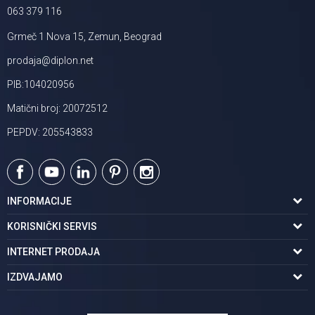
063 379 116
Grmeč 1 Nova 15, Zemun, Beograd
prodaja@diplon.net
PIB:104020956
Matični broj: 20072512
PEPDV: 205543833
INFORMACIJE
O nama
KORISNIČKI SERVIS
Podaci o trgovcu
Uslovi korišćenja
INTERNET PRODAJA
Brendovi u ponudi
Politika privatnosti
Kako kupiti
IZDVAJAMO
Karijera | postani deo tima
Kontakt i radno vreme
Načini plaćanja
Tuš kabine
Najčešća pitanja
Isporuka na adresu