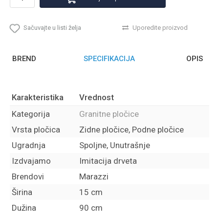
Sačuvajte u listi želja
Uporedite proizvod
BREND
SPECIFIKACIJA
OPIS
Karakteristika
Vrednost
Kategorija
Granitne pločice
Vrsta pločica
Zidne pločice, Podne pločice
Ugradnja
Spoljne, Unutrašnje
Izdvajamo
Imitacija drveta
Brendovi
Marazzi
Širina
15 cm
Dužina
90 cm