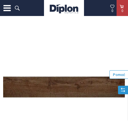
0
0
Pomoć