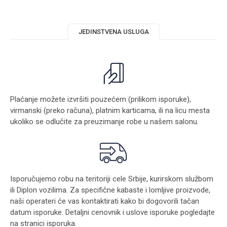
JEDINSTVENA USLUGA
Plaćanje možete izvršiti pouzećem (prilikom isporuke),
virmanski (preko računa), platnim karticama, ili na licu mesta
ukoliko se odlučite za preuzimanje robe u našem salonu.
Isporučujemo robu na teritoriji cele Srbije, kurirskom službom
ili Diplon vozilima. Za specifične kabaste i lomljive proizvode,
naši operateri će vas kontaktirati kako bi dogovorili tačan
datum isporuke. Detaljni cenovnik i uslove isporuke pogledajte
na stranici
isporuka
.