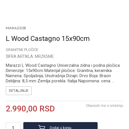
L Wood Castagno 15x90cm
GRANITNE PLOČICE
ŠIFRA ARTIKLA:
MRZK5ME
Marazzi L Wood Castagno Univerzalna zidna i podna pločica
Dimenzije: 15x90cm Materijal pločice: Granitna, keramika
Namena: Spoljašnja, Unutrašnja Dizajn: Drvo Boja: Braon
Debljina: 8,5 mm Zemlja porekla: Italija Napomena: cena
...
DETALJNIJE
Obavesti me o sniženju
2.990,00
RSD
Dodaj u korpu