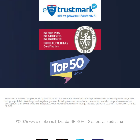
Pločice za kupatilo
Reklamacije
Kupatilski nameštaj
Bojleri
©2026
www.diplon.net
, Izrada
NB SOFT
. Sva prava zadržana.