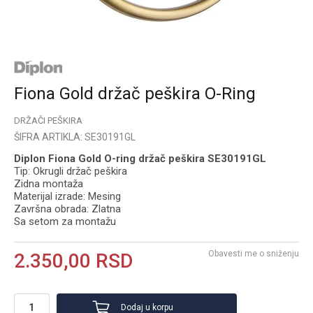
Fiona Gold držač peškira O-Ring
DRŽAČI PEŠKIRA
ŠIFRA ARTIKLA:
SE30191GL
Diplon Fiona Gold O-ring držač peškira SE30191GL
Tip: Okrugli držač peškira
Zidna montaža
Materijal izrade: Mesing
Završna obrada: Zlatna
Sa setom za montažu
Obavesti me o sniženju
2.350,00
RSD
Dodaj u korpu