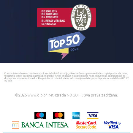
©2026
www.diplon.net
, Izrada
NB SOFT
. Sva prava zadržana.