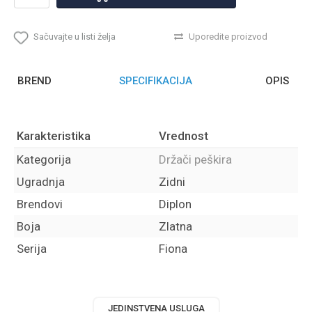
Sačuvajte u listi želja
Uporedite proizvod
BREND
SPECIFIKACIJA
OPIS
Karakteristika
Vrednost
Kategorija
Držači peškira
Ugradnja
Zidni
Brendovi
Diplon
Boja
Zlatna
Serija
Fiona
JEDINSTVENA USLUGA