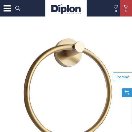
0
0
Pomoć