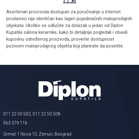
Asortiman proizvoda dostupan za poručivanje u internet
prodavnici nije identičan kao lageri pojedinačnih maloprodajnih
objekata. Ukoliko se odlučite za dolazak u jedan od Diplon
Kupatila salona keramike, kako bi detaljnije pogledali i obavili
kupovinu određenog proizvoda, proverite dostupnost
pozivom maloprodajnog objekta koji planirate da posetite.
011 22 50 502, 011 22 50 508
063 379 116
Grmeč 1 Nova 15, Zemun, Beograd