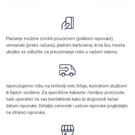
Plaćanje možete izvršiti pouzećem (prilikom isporuke),
virmanski (preko računa), platnim karticama, ili na licu mesta
ukoliko se odlučite za preuzimanje robe u našem salonu.
Isporučujemo robu na teritoriji cele Srbije, kurirskom službom
ili Diplon vozilima. Za specifične kabaste i lomljive proizvode,
naši operateri će vas kontaktirati kako bi dogovorili tačan
datum isporuke. Detaljni cenovnik i uslove isporuke pogledajte
na stranici
isporuka
.