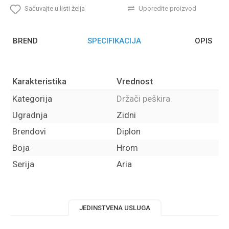
Sačuvajte u listi želja
Uporedite proizvod
BREND
SPECIFIKACIJA
OPIS
Karakteristika
Vrednost
Kategorija
Držači peškira
Ugradnja
Zidni
Brendovi
Diplon
Boja
Hrom
Serija
Aria
JEDINSTVENA USLUGA