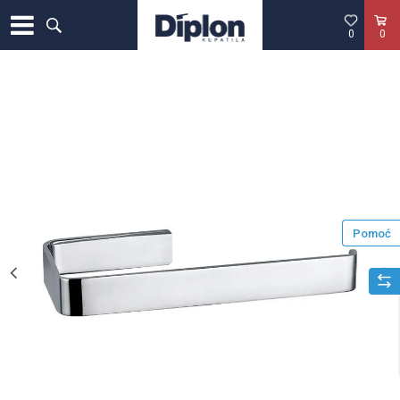
0
0
Pomoć