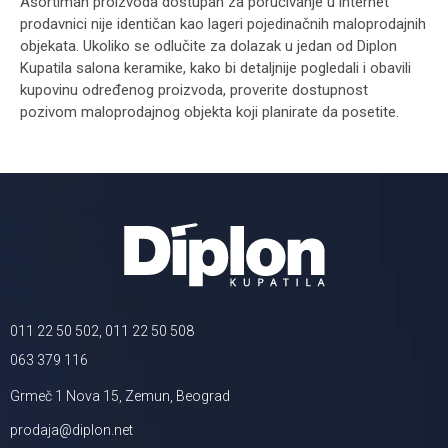
Asortiman proizvoda dostupan za poručivanje u internet
prodavnici nije identičan kao lageri pojedinačnih maloprodajnih
objekata. Ukoliko se odlučite za dolazak u jedan od Diplon
Kupatila salona keramike, kako bi detaljnije pogledali i obavili
kupovinu određenog proizvoda, proverite dostupnost
pozivom maloprodajnog objekta koji planirate da posetite.
011 22 50 502, 011 22 50 508
063 379 116
Grmeč 1 Nova 15, Zemun, Beograd
prodaja@diplon.net