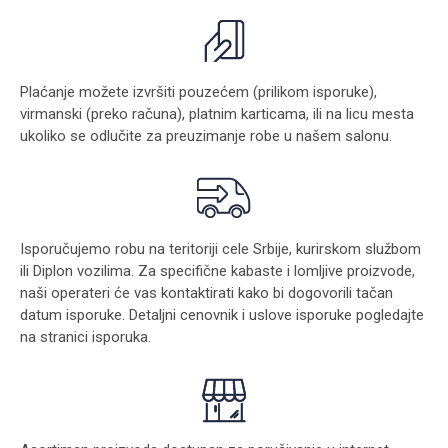
Plaćanje možete izvršiti pouzećem (prilikom isporuke),
virmanski (preko računa), platnim karticama, ili na licu mesta
ukoliko se odlučite za preuzimanje robe u našem salonu.
Isporučujemo robu na teritoriji cele Srbije, kurirskom službom
ili Diplon vozilima. Za specifične kabaste i lomljive proizvode,
naši operateri će vas kontaktirati kako bi dogovorili tačan
datum isporuke. Detaljni cenovnik i uslove isporuke pogledajte
na stranici
isporuka
.