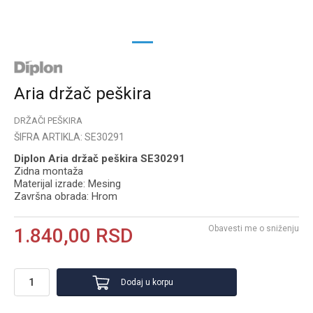
1
2
Aria držač peškira
DRŽAČI PEŠKIRA
ŠIFRA ARTIKLA:
SE30291
Diplon Aria držač peškira SE30291
Zidna montaža
Materijal izrade: Mesing
Završna obrada: Hrom
Obavesti me o sniženju
1.840,00
RSD
Dodaj u korpu