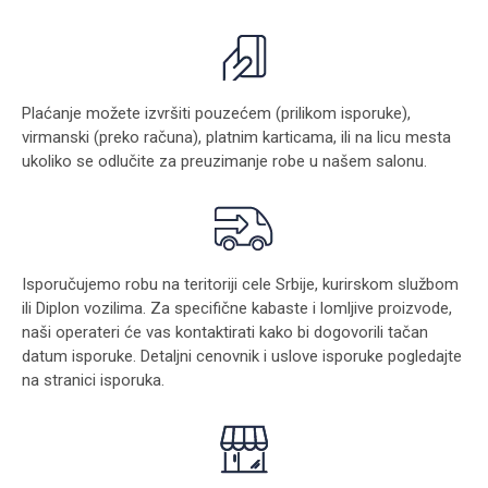
Plaćanje možete izvršiti pouzećem (prilikom isporuke),
virmanski (preko računa), platnim karticama, ili na licu mesta
ukoliko se odlučite za preuzimanje robe u našem salonu.
Isporučujemo robu na teritoriji cele Srbije, kurirskom službom
ili Diplon vozilima. Za specifične kabaste i lomljive proizvode,
naši operateri će vas kontaktirati kako bi dogovorili tačan
datum isporuke. Detaljni cenovnik i uslove isporuke pogledajte
na stranici
isporuka
.