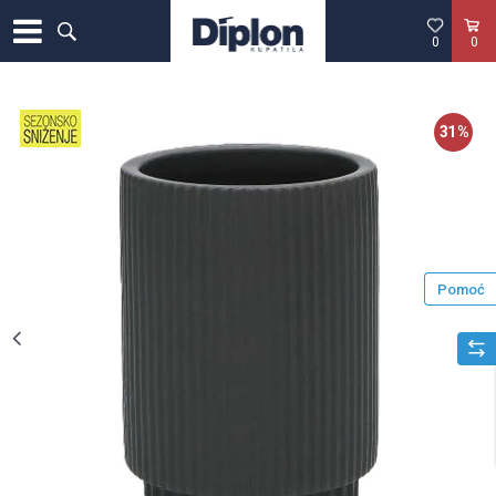
0
0
31
%
Pomoć