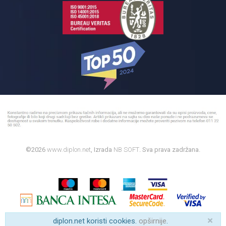
©2026
www.diplon.net
, Izrada
NB SOFT
. Sva prava zadržana.
×
diplon.net koristi cookies.
opširnije
.