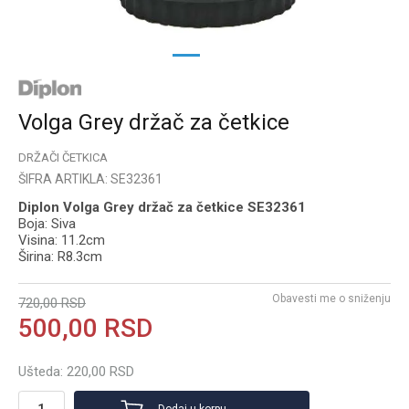
1
2
Volga Grey držač za četkice
DRŽAČI ČETKICA
ŠIFRA ARTIKLA:
SE32361
Diplon Volga Grey držač za četkice SE32361
Boja: Siva
Visina: 11.2cm
Širina: R8.3cm
Obavesti me o sniženju
720,00
RSD
500,00
RSD
Ušteda:
220,00
RSD
Dodaj u korpu