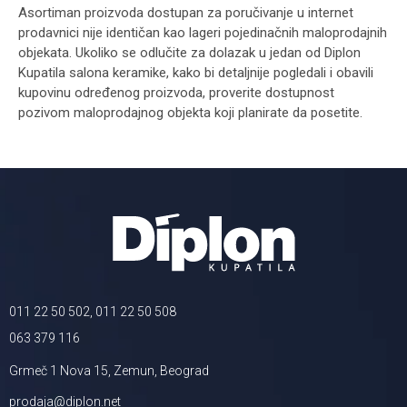
Asortiman proizvoda dostupan za poručivanje u internet
prodavnici nije identičan kao lageri pojedinačnih maloprodajnih
objekata. Ukoliko se odlučite za dolazak u jedan od Diplon
Kupatila salona keramike, kako bi detaljnije pogledali i obavili
kupovinu određenog proizvoda, proverite dostupnost
pozivom maloprodajnog objekta koji planirate da posetite.
011 22 50 502, 011 22 50 508
063 379 116
Grmeč 1 Nova 15, Zemun, Beograd
prodaja@diplon.net