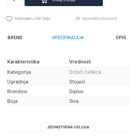
Sačuvajte u listi želja
Uporedite proizvod
BREND
SPECIFIKACIJA
OPIS
Karakteristika
Vrednost
Kategorija
Držači četkica
Ugradnja
Stojeći
Brendovi
Diplon
Boja
Siva
JEDINSTVENA USLUGA