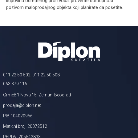
kupovinu određenog proizvoda, proverite dostupnost
pozivom maloprodajnog objekta koji planirate da posetite.
011 22 50 502, 011 22 50 508
063 379 116
Grmeč 1 Nova 15, Zemun, Beograd
prodaja@diplon.net
PIB:104020956
Matični broj: 20072512
PEPDV: 205543833