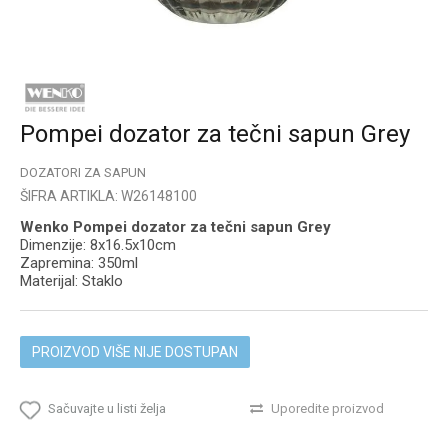
Pompei dozator za tečni sapun Grey
DOZATORI ZA SAPUN
ŠIFRA ARTIKLA:
W26148100
Wenko Pompei dozator za tečni sapun Grey
Dimenzije: 8x16.5x10cm
Zapremina: 350ml
Materijal: Staklo
PROIZVOD VIŠE NIJE DOSTUPAN
Sačuvajte u listi želja
Uporedite proizvod