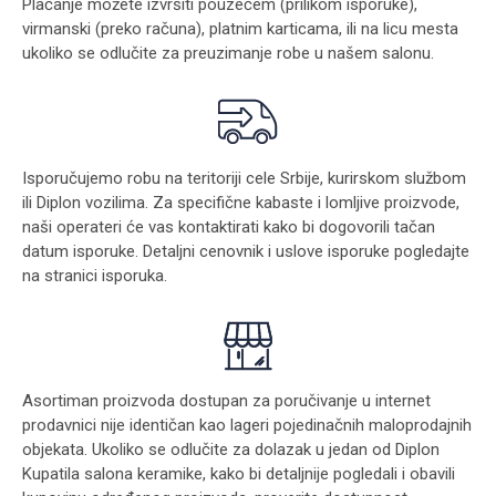
Plaćanje možete izvršiti pouzećem (prilikom isporuke),
virmanski (preko računa), platnim karticama, ili na licu mesta
ukoliko se odlučite za preuzimanje robe u našem salonu.
Isporučujemo robu na teritoriji cele Srbije, kurirskom službom
ili Diplon vozilima. Za specifične kabaste i lomljive proizvode,
naši operateri će vas kontaktirati kako bi dogovorili tačan
datum isporuke. Detaljni cenovnik i uslove isporuke pogledajte
na stranici
isporuka
.
Asortiman proizvoda dostupan za poručivanje u internet
prodavnici nije identičan kao lageri pojedinačnih maloprodajnih
objekata. Ukoliko se odlučite za dolazak u jedan od Diplon
Kupatila salona keramike, kako bi detaljnije pogledali i obavili