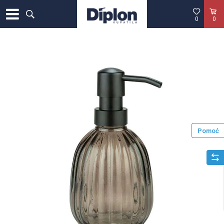
0
0
Pomoć