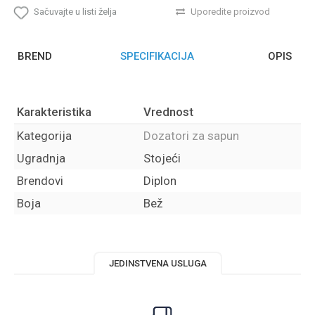
Sačuvajte u listi želja
Uporedite proizvod
BREND
SPECIFIKACIJA
OPIS
Karakteristika
Vrednost
Kategorija
Dozatori za sapun
Ugradnja
Stojeći
Brendovi
Diplon
Boja
Bež
JEDINSTVENA USLUGA