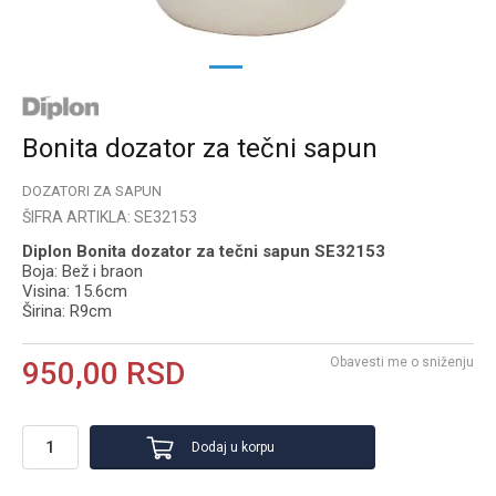
1
2
Bonita dozator za tečni sapun
DOZATORI ZA SAPUN
ŠIFRA ARTIKLA:
SE32153
Diplon Bonita dozator za tečni sapun SE32153
Boja: Bež i braon
Visina: 15.6cm
Širina: R9cm
Obavesti me o sniženju
950,00
RSD
Dodaj u korpu