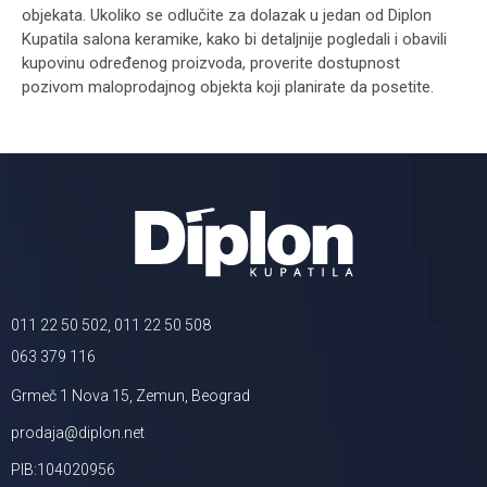
objekata. Ukoliko se odlučite za dolazak u jedan od Diplon
Kupatila salona keramike, kako bi detaljnije pogledali i obavili
kupovinu određenog proizvoda, proverite dostupnost
pozivom maloprodajnog objekta koji planirate da posetite.
011 22 50 502, 011 22 50 508
063 379 116
Grmeč 1 Nova 15, Zemun, Beograd
prodaja@diplon.net
PIB:104020956