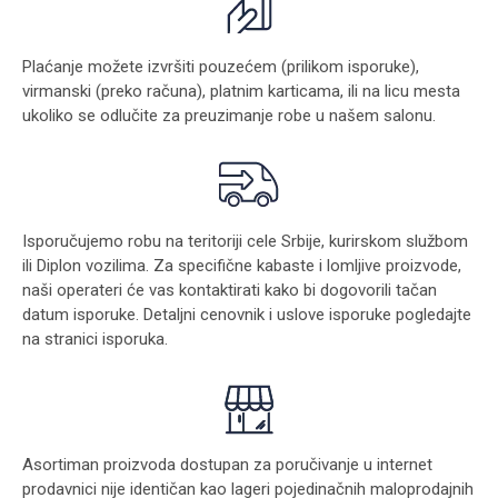
Plaćanje možete izvršiti pouzećem (prilikom isporuke),
virmanski (preko računa), platnim karticama, ili na licu mesta
ukoliko se odlučite za preuzimanje robe u našem salonu.
Isporučujemo robu na teritoriji cele Srbije, kurirskom službom
ili Diplon vozilima. Za specifične kabaste i lomljive proizvode,
naši operateri će vas kontaktirati kako bi dogovorili tačan
datum isporuke. Detaljni cenovnik i uslove isporuke pogledajte
na stranici
isporuka
.
Asortiman proizvoda dostupan za poručivanje u internet
prodavnici nije identičan kao lageri pojedinačnih maloprodajnih