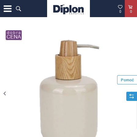
0
0
Pomoć