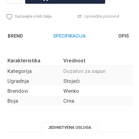
Sačuvajte u listi želja
Uporedite proizvod
BREND
SPECIFIKACIJA
OPIS
Karakteristika
Vrednost
Kategorija
Dozatori za sapun
Ugradnja
Stojeći
Brendovi
Wenko
Boja
Crna
JEDINSTVENA USLUGA