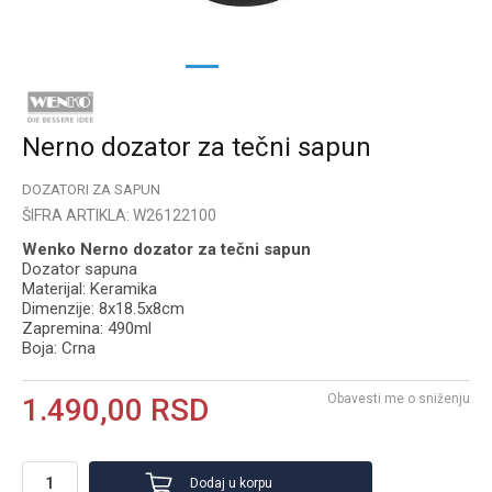
1
2
3
Nerno dozator za tečni sapun
DOZATORI ZA SAPUN
ŠIFRA ARTIKLA:
W26122100
Wenko Nerno dozator za tečni sapun
Dozator sapuna
Materijal: Keramika
Dimenzije: 8x18.5x8cm
Zapremina: 490ml
Boja: Crna
Obavesti me o sniženju
1.490,00
RSD
Dodaj u korpu