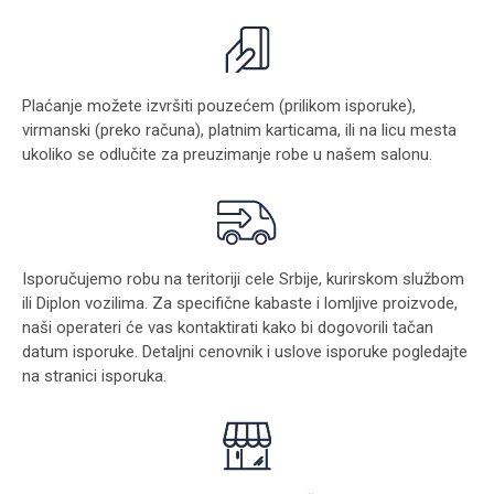
Plaćanje možete izvršiti pouzećem (prilikom isporuke),
virmanski (preko računa), platnim karticama, ili na licu mesta
ukoliko se odlučite za preuzimanje robe u našem salonu.
Isporučujemo robu na teritoriji cele Srbije, kurirskom službom
ili Diplon vozilima. Za specifične kabaste i lomljive proizvode,
naši operateri će vas kontaktirati kako bi dogovorili tačan
datum isporuke. Detaljni cenovnik i uslove isporuke pogledajte
na stranici
isporuka
.