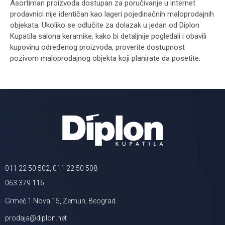
Asortiman proizvoda dostupan za poručivanje u internet
prodavnici nije identičan kao lageri pojedinačnih maloprodajnih
objekata. Ukoliko se odlučite za dolazak u jedan od Diplon
Kupatila salona keramike, kako bi detaljnije pogledali i obavili
kupovinu određenog proizvoda, proverite dostupnost
pozivom maloprodajnog objekta koji planirate da posetite.
011 22 50 502, 011 22 50 508
063 379 116
Grmeč 1 Nova 15, Zemun, Beograd
prodaja@diplon.net