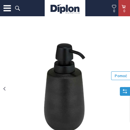
0
0
Pomoć