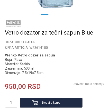
1
2
3
Vetro dozator za tečni sapun Blue
DOZATORI ZA SAPUN
ŠIFRA ARTIKLA:
W23614100
Wenko Vetro dozer za sapun
Boja: Plava
Materijal: Staklo
Zapremina: 500ml
Dimenzije: 7.5x19x7.5cm
Obavesti me o sniženju
950,00
RSD
Dodaj u korpu