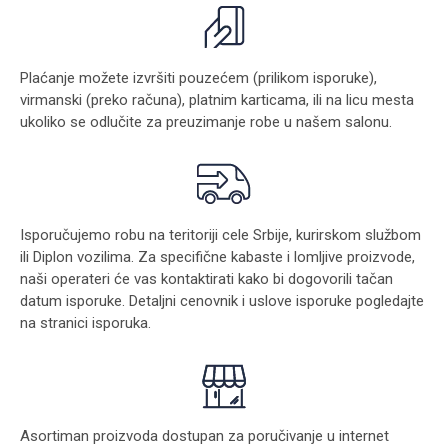
Plaćanje možete izvršiti pouzećem (prilikom isporuke),
virmanski (preko računa), platnim karticama, ili na licu mesta
ukoliko se odlučite za preuzimanje robe u našem salonu.
Isporučujemo robu na teritoriji cele Srbije, kurirskom službom
ili Diplon vozilima. Za specifične kabaste i lomljive proizvode,
naši operateri će vas kontaktirati kako bi dogovorili tačan
datum isporuke. Detaljni cenovnik i uslove isporuke pogledajte
na stranici
isporuka
.
Asortiman proizvoda dostupan za poručivanje u internet