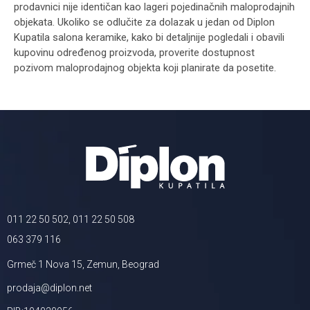
prodavnici nije identičan kao lageri pojedinačnih maloprodajnih
objekata. Ukoliko se odlučite za dolazak u jedan od Diplon
Kupatila salona keramike, kako bi detaljnije pogledali i obavili
kupovinu određenog proizvoda, proverite dostupnost
pozivom maloprodajnog objekta koji planirate da posetite.
011 22 50 502, 011 22 50 508
063 379 116
Grmeč 1 Nova 15, Zemun, Beograd
prodaja@diplon.net