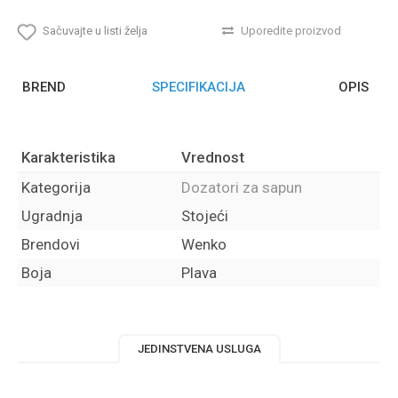
Sačuvajte u listi želja
Uporedite proizvod
BREND
SPECIFIKACIJA
OPIS
Karakteristika
Vrednost
Kategorija
Dozatori za sapun
Ugradnja
Stojeći
Brendovi
Wenko
Boja
Plava
JEDINSTVENA USLUGA