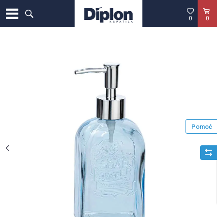
0
0
Pomoć