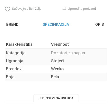
Sačuvajte u listi želja
Uporedite proizvod
BREND
SPECIFIKACIJA
OPIS
Karakteristika
Vrednost
Kategorija
Dozatori za sapun
Ugradnja
Stojeći
Brendovi
Wenko
Boja
Bela
JEDINSTVENA USLUGA