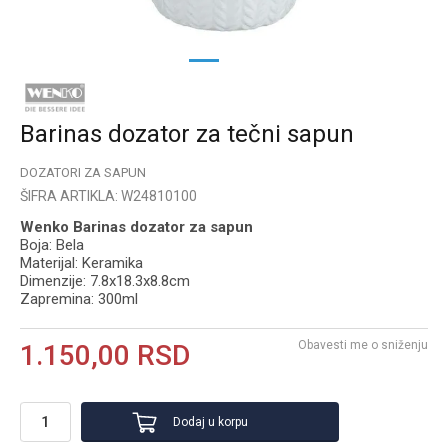
1
2
Barinas dozator za tečni sapun
DOZATORI ZA SAPUN
ŠIFRA ARTIKLA:
W24810100
Wenko Barinas dozator za sapun
Boja: Bela
Materijal: Keramika
Dimenzije: 7.8x18.3x8.8cm
Zapremina: 300ml
Obavesti me o sniženju
1.150,00
RSD
Dodaj u korpu