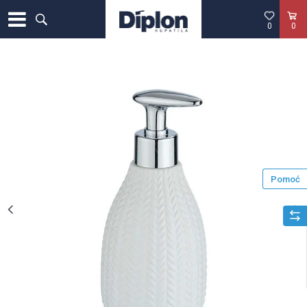
0
0
Pomoć