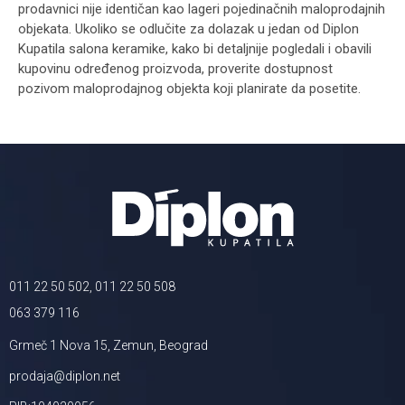
prodavnici nije identičan kao lageri pojedinačnih maloprodajnih
objekata. Ukoliko se odlučite za dolazak u jedan od Diplon
Kupatila salona keramike, kako bi detaljnije pogledali i obavili
kupovinu određenog proizvoda, proverite dostupnost
pozivom maloprodajnog objekta koji planirate da posetite.
011 22 50 502, 011 22 50 508
063 379 116
Grmeč 1 Nova 15, Zemun, Beograd
prodaja@diplon.net