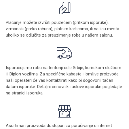
Plaćanje možete izvršiti pouzećem (prilikom isporuke),
virmanski (preko računa), platnim karticama, ili na licu mesta
ukoliko se odlučite za preuzimanje robe u našem salonu.
Isporučujemo robu na teritoriji cele Srbije, kurirskom službom
ili Diplon vozilima. Za specifične kabaste i lomljive proizvode,
naši operateri će vas kontaktirati kako bi dogovorili tačan
datum isporuke. Detaljni cenovnik i uslove isporuke pogledajte
na stranici
isporuka
.
Asortiman proizvoda dostupan za poručivanje u internet