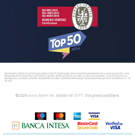
©2026
www.diplon.net
, Izrada
NB SOFT
. Sva prava zadržana.