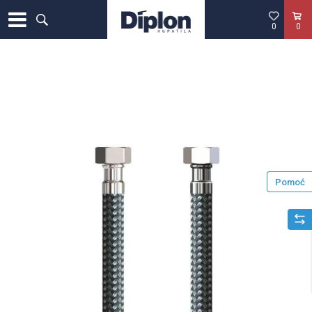
0
0
Pomoć