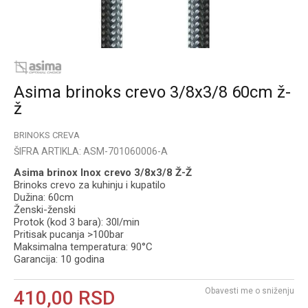
Asima brinoks crevo 3/8x3/8 60cm ž-
ž
BRINOKS CREVA
ŠIFRA ARTIKLA:
ASM-701060006-A
Asima brinox Inox crevo 3/8x3/8 Ž-Ž
Brinoks crevo za kuhinju i kupatilo
Dužina: 60cm
Ženski-ženski
Protok (kod 3 bara): 30l/min
Pritisak pucanja >100bar
Maksimalna temperatura: 90°C
Garancija: 10 godina
Obavesti me o sniženju
410,00
RSD