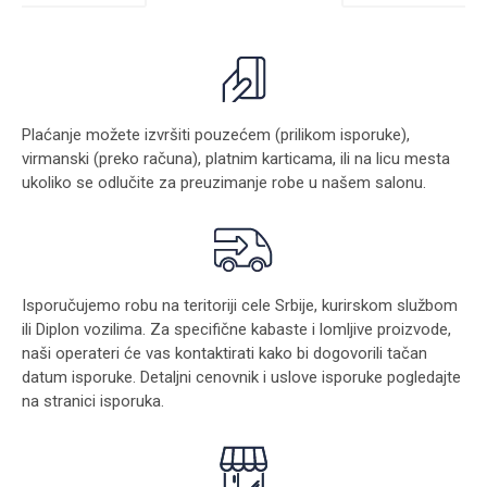
Plaćanje možete izvršiti pouzećem (prilikom isporuke),
virmanski (preko računa), platnim karticama, ili na licu mesta
ukoliko se odlučite za preuzimanje robe u našem salonu.
Isporučujemo robu na teritoriji cele Srbije, kurirskom službom
ili Diplon vozilima. Za specifične kabaste i lomljive proizvode,
naši operateri će vas kontaktirati kako bi dogovorili tačan
datum isporuke. Detaljni cenovnik i uslove isporuke pogledajte
na stranici
isporuka
.