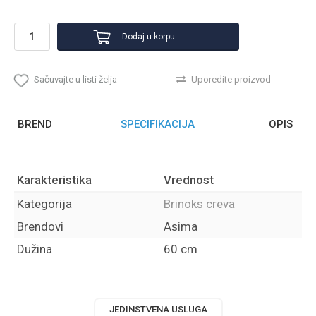
Dodaj u korpu
Sačuvajte u listi želja
Uporedite proizvod
BREND
SPECIFIKACIJA
OPIS
Karakteristika
Vrednost
Kategorija
Brinoks creva
Brendovi
Asima
Dužina
60 cm
JEDINSTVENA USLUGA