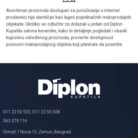
Asortiman proizvoda dostupan za poručivanje u internet
prodavnici nije identičan kao lageri pojedinačnih maloprodajnih
objekata. Ukoliko se odlučite za dolazak u jedan od Diplon
Kupatila salona keramike, kako bi detaljnije pogledali i obavili
kupovinu određenog proizvoda, proverite dostupnost
pozivom maloprodajnog objekta koji planirate da posetite.
011 22 50 502, 011 22 50 508
063 379 116
Grmeč 1 Nova 15, Zemun, Beograd