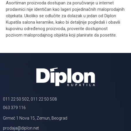
Asortiman proizvoda dostupan za poručivanje u internet
prodavnici nije identičan kao lageri pojedinačnih maloprodajnih
objekata. Ukoliko se odlučite za dolazak u jedan od Diplon
Kupatila salona keramike, kako bi detaljnije pogledali i obavili
kupovinu određenog proizvoda, proverite dostupnost
pozivom maloprodajnog objekta koji planirate da posetite.
011 22 50 502, 011 22 50 508
063 379 116
Grmeč 1 Nova 15, Zemun, Beograd
prodaja@diplon.net