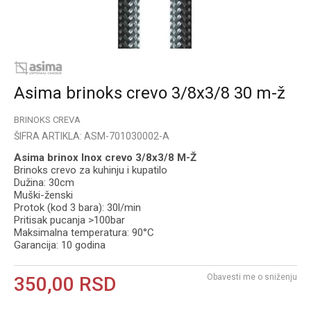
Asima brinoks crevo 3/8x3/8 30 m-ž
BRINOKS CREVA
ŠIFRA ARTIKLA:
ASM-701030002-A
Asima brinox Inox crevo 3/8x3/8 M-Ž
Brinoks crevo za kuhinju i kupatilo
Dužina: 30cm
Muški-ženski
Protok (kod 3 bara): 30l/min
Pritisak pucanja >100bar
Maksimalna temperatura: 90°C
Garancija: 10 godina
Obavesti me o sniženju
350,00
RSD