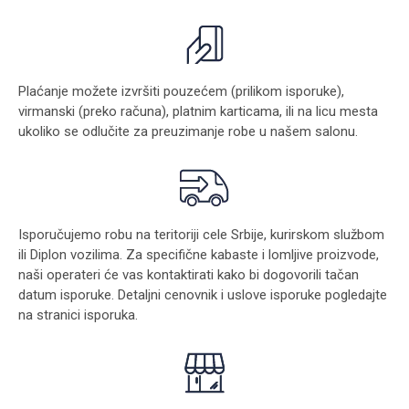
Plaćanje možete izvršiti pouzećem (prilikom isporuke),
virmanski (preko računa), platnim karticama, ili na licu mesta
ukoliko se odlučite za preuzimanje robe u našem salonu.
Isporučujemo robu na teritoriji cele Srbije, kurirskom službom
ili Diplon vozilima. Za specifične kabaste i lomljive proizvode,
naši operateri će vas kontaktirati kako bi dogovorili tačan
datum isporuke. Detaljni cenovnik i uslove isporuke pogledajte
na stranici
isporuka
.