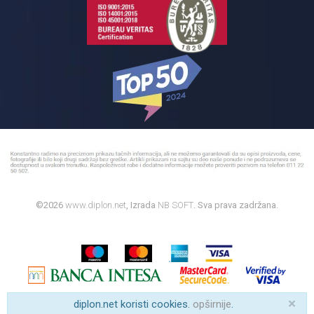
©2026
www.diplon.net
, Izrada
NB SOFT
. Sva prava zadržana.
×
diplon.net koristi cookies.
opširnije
.