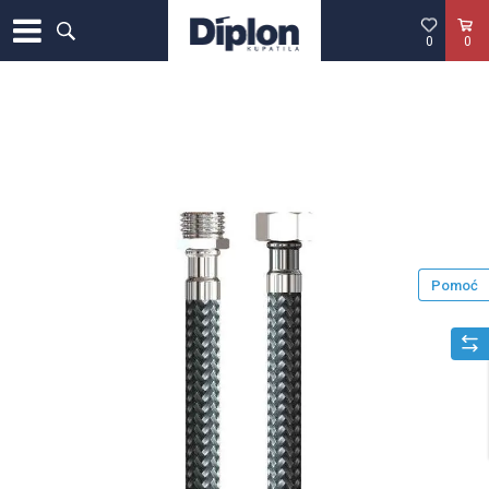
0
0
Pomoć