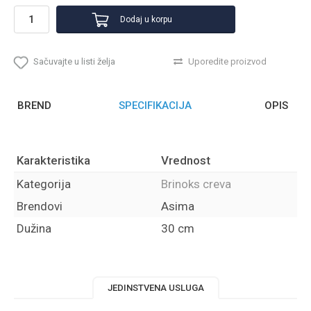
Dodaj u korpu
Sačuvajte u listi želja
Uporedite proizvod
BREND
SPECIFIKACIJA
OPIS
Karakteristika
Vrednost
Kategorija
Brinoks creva
Brendovi
Asima
Dužina
30 cm
JEDINSTVENA USLUGA