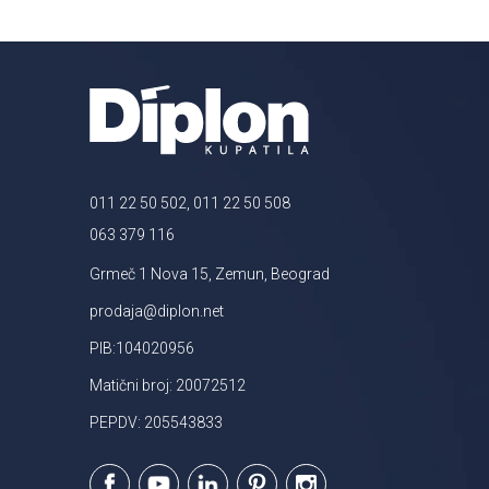
011 22 50 502, 011 22 50 508
063 379 116
Grmeč 1 Nova 15, Zemun, Beograd
prodaja@diplon.net
PIB:104020956
Matični broj: 20072512
PEPDV: 205543833