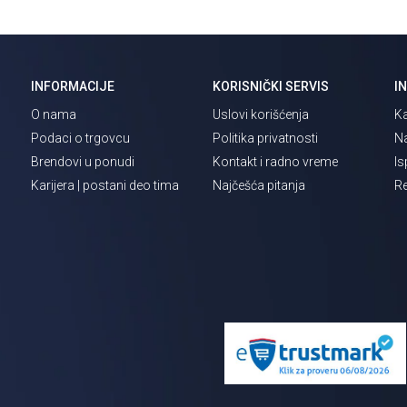
INFORMACIJE
KORISNIČKI SERVIS
I
O nama
Uslovi korišćenja
Ka
Podaci o trgovcu
Politika privatnosti
Na
Brendovi u ponudi
Kontakt i radno vreme
Is
Karijera | postani deo tima
Najčešća pitanja
Re