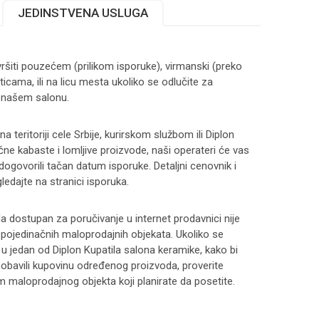
JEDINSTVENA USLUGA
ršiti pouzećem (prilikom isporuke), virmanski (preko
ticama, ili na licu mesta ukoliko se odlučite za
 našem salonu.
 teritoriji cele Srbije, kurirskom službom ili Diplon
čne kabaste i lomljive proizvode, naši operateri će vas
 dogovorili tačan datum isporuke. Detaljni cenovnik i
ledajte na stranici
isporuka
.
 dostupan za poručivanje u internet prodavnici nije
i pojedinačnih maloprodajnih objekata. Ukoliko se
 u jedan od Diplon Kupatila salona keramike, kako bi
 i obavili kupovinu određenog proizvoda, proverite
maloprodajnog objekta koji planirate da posetite.