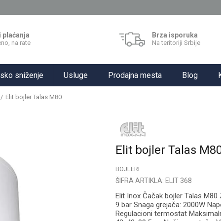
i plaćanja
Brza isporuka
no, na rate
Na teritoriji Srbije
sko sniženje
Usluge
Prodajna mesta
Blog
Elit bojler Talas M80
Elit bojler Talas M8
BOJLERI
ŠIFRA ARTIKLA:
ELIT 368
Elit Inox Čačak bojler Talas M80
9 bar Snaga grejača: 2000W Napo
Regulacioni termostat Maksimaln