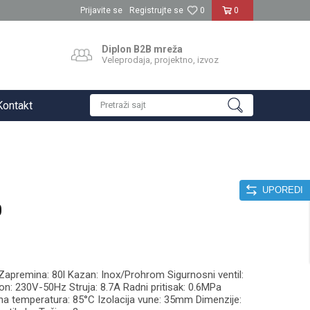
Prijavite se
Registrujte se
0
0
Diplon B2B mreža
Veleprodaja, projektno, izvoz
Kontakt
Pretraži sajt
UPOREDI
0
 Zapremina: 80l Kazan: Inox/Prohrom Sigurnosni ventil:
n: 230V-50Hz Struja: 8.7A Radni pritisak: 0.6MPa
a temperatura: 85°C Izolacija vune: 35mm Dimenzije: