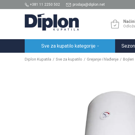
+381 11 2250 502
prodaja@diplon.net
Način
Odlože
Sve za kupatilo kategorije
Sezon
Diplon Kupatila
Sve za kupatilo
Grejanje i hlađenje
Bojleri