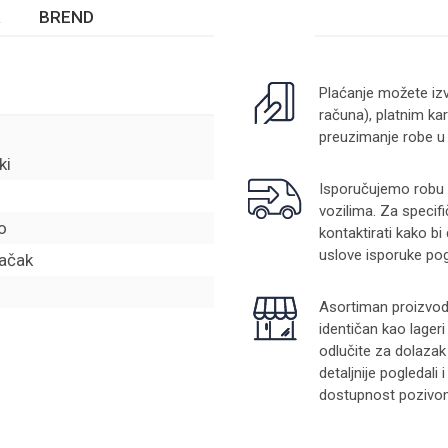
BREND
Plaćanje možete izv
računa), platnim kar
preuzimanje robe u
ki
Isporučujemo robu na
vozilima. Za specifi
o
kontaktirati kako bi
uslove isporuke pog
Čačak
Asortiman proizvoda
identičan kao lager
odlučite za dolazak
detaljnije pogledali
dostupnost pozivom 