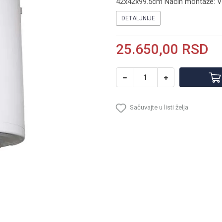
42x42x99.5cm Način montaže: Ve
DETALJNIJE
25.650,00
RSD
Sačuvajte u listi želja