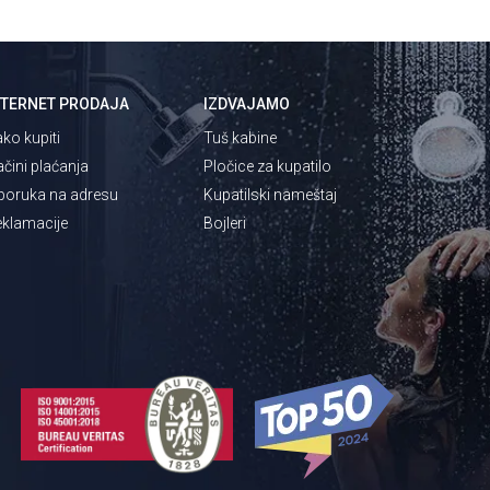
NTERNET PRODAJA
IZDVAJAMO
ko kupiti
Tuš kabine
čini plaćanja
Pločice za kupatilo
poruka na adresu
Kupatilski nameštaj
klamacije
Bojleri