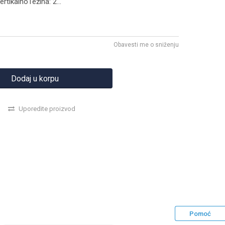
rtikalnoTežina: 2
...
Obavesti me o sniženju
Dodaj u korpu
Uporedite proizvod
Pomoć