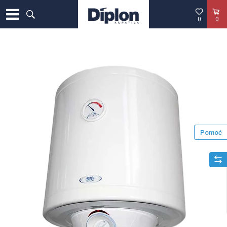
0
0
Pomoć