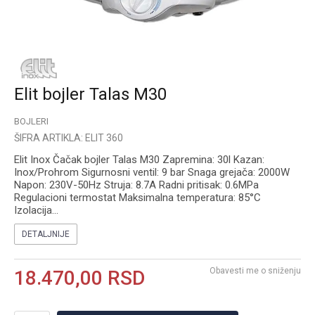
Elit bojler Talas M30
BOJLERI
ŠIFRA ARTIKLA:
ELIT 360
Elit Inox Čačak bojler Talas M30 Zapremina: 30l Kazan:
Inox/Prohrom Sigurnosni ventil: 9 bar Snaga grejača: 2000W
Napon: 230V-50Hz Struja: 8.7A Radni pritisak: 0.6MPa
Regulacioni termostat Maksimalna temperatura: 85°C
Izolacija
...
DETALJNIJE
Obavesti me o sniženju
18.470,00
RSD