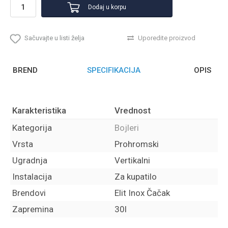
Dodaj u korpu
Sačuvajte u listi želja
Uporedite proizvod
BREND
SPECIFIKACIJA
OPIS
Karakteristika
Vrednost
Kategorija
Bojleri
Vrsta
Prohromski
Ugradnja
Vertikalni
Instalacija
Za kupatilo
Brendovi
Elit Inox Čačak
Zapremina
30l