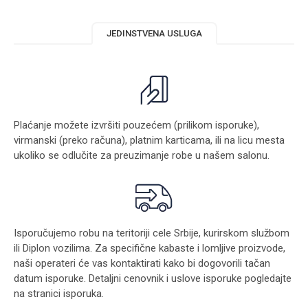
JEDINSTVENA USLUGA
Plaćanje možete izvršiti pouzećem (prilikom isporuke),
virmanski (preko računa), platnim karticama, ili na licu mesta
ukoliko se odlučite za preuzimanje robe u našem salonu.
Isporučujemo robu na teritoriji cele Srbije, kurirskom službom
ili Diplon vozilima. Za specifične kabaste i lomljive proizvode,
naši operateri će vas kontaktirati kako bi dogovorili tačan
datum isporuke. Detaljni cenovnik i uslove isporuke pogledajte
na stranici
isporuka
.