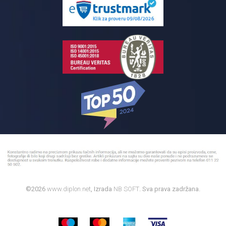
Reklamacije
Kupatilski nameštaj
Bojleri
©2026
www.diplon.net
, Izrada
NB SOFT
. Sva prava zadržana.