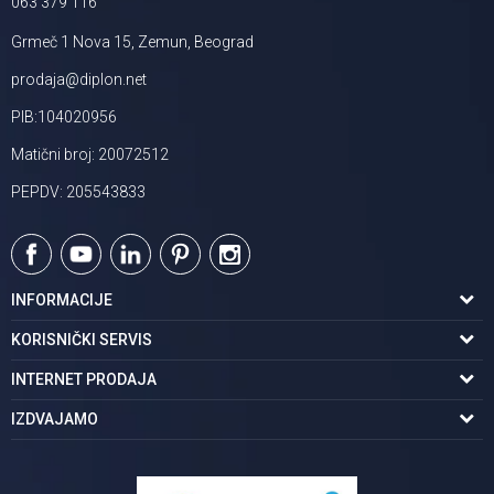
063 379 116
Grmeč 1 Nova 15, Zemun, Beograd
prodaja@diplon.net
PIB:104020956
Matični broj: 20072512
PEPDV: 205543833
INFORMACIJE
O nama
KORISNIČKI SERVIS
Podaci o trgovcu
Uslovi korišćenja
INTERNET PRODAJA
Brendovi u ponudi
Politika privatnosti
Kako kupiti
IZDVAJAMO
Karijera | postani deo tima
Kontakt i radno vreme
Načini plaćanja
Tuš kabine
Najčešća pitanja
Isporuka na adresu
Pločice za kupatilo