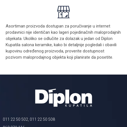
Asortiman proizvoda dostupan za poručivanje u internet
prodavnici nije identičan kao lageri pojedinačnih maloprodajnih
objekata. Ukoliko se odlučite za dolazak u jedan od Diplon
Kupatila salona keramike, kako bi detaljnije pogledali i obavili
kupovinu određenog proizvoda, proverite dostupnost
pozivom maloprodajnog objekta koji planirate da posetite.
011 22 50 502, 011 22 50 508