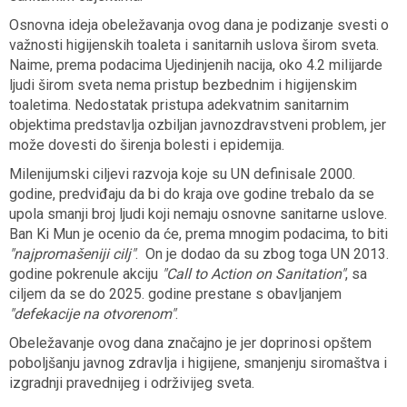
Osnovna ideja obeležavanja ovog dana je podizanje svesti o
važnosti higijenskih toaleta i sanitarnih uslova širom sveta.
Naime, prema podacima Ujedinjenih nacija, oko 4.2 milijarde
ljudi širom sveta nema pristup bezbednim i higijenskim
toaletima. Nedostatak pristupa adekvatnim sanitarnim
objektima predstavlja ozbiljan javnozdravstveni problem, jer
može dovesti do širenja bolesti i epidemija.
Milenijumski ciljevi razvoja koje su UN definisale 2000.
godine, predviđaju da bi do kraja ove godine trebalo da se
upola smanji broj ljudi koji nemaju osnovne sanitarne uslove.
Ban Ki Mun je ocenio da će, prema mnogim podacima, to biti
"najpromašeniji cilj"
. On je dodao da su zbog toga UN 2013.
godine pokrenule akciju
"Call to Action on Sanitation"
, sa
ciljem da se do 2025. godine prestane s obavljanjem
"defekacije na otvorenom"
.
Obeležavanje ovog dana značajno je jer doprinosi opštem
poboljšanju javnog zdravlja i higijene, smanjenju siromaštva i
izgradnji pravednijeg i održivijeg sveta.