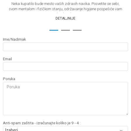
Neka kupatilo bude mesto vaših zdravih navika. Posvetite se sebi,
svom mentalom i fizičkom stanju, održavanje higijene pospešiće vam
kvalitet ž...
DETALJNIJE
1
2
3
Ime/Nadimak
Email
Poruka
Anti-spam zaštita - izračunajte koliko je 9 - 4 :