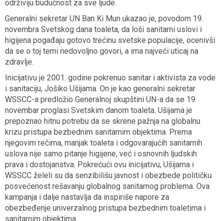
održiviju budućnost za sve ljude.
Generalni sekretar UN Ban Ki Mun ukazao je, povodom 19.
novembra Svetskog dana toaleta, da loši sanitarni uslovi i
higijena pogađaju gotovo trećinu svetske populacije, ocenivši
da se o toj temi nedovoljno govori, a ima najveći uticaj na
zdravlje.
Inicijativu je 2001. godine pokrenuo sanitar i aktivista za vode
i sanitaciju, Jošiko Ušijama. On je kao generalni sekretar
WSSCC-a predložio Generalnoj skupštini UN-a da se 19.
novembar proglasi Svetskim danom toaleta. Ušijama je
prepoznao hitnu potrebu da se skrene pažnja na globalnu
krizu pristupa bezbednim sanitarnim objektima. Prema
njegovim rečima, manjak toaleta i odgovarajućih sanitarnih
uslova nije samo pitanje higijene, već i osnovnih ljudskih
prava i dostojanstva. Pokrećući ovu inicijativu, Ušijama i
WSSCC želeli su da senzibilišu javnost i obezbede političku
posvećenost rešavanju globalnog sanitarnog problema. Ova
kampanja i dalje nastavlja da inspiriše napore za
obezbeđenje univerzalnog pristupa bezbednim toaletima i
sanitarnim objektima.