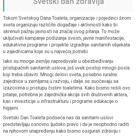
Svetski dan zdravlja
Tokom Svetskog Dana Toaleta, organizacije i pojedinci širom
sveta organizuju različite događaje i aktivnosti kako bi
skrenuli pažnju javnosti na značaj ovog pitanja. To može
uključivati kampanje podizanja svesti, javne manifestacije,
edukativne programe i projekte izgradnje sanitarnih objekata
u zajednicama koje su u najvećoj potrebi.
Iako su mnoge zemlje napredovale u obezbeđivanju
pristupačnih sanitarnih uslova, još uvek postoji mnogo posla
koji treba obaviti. Mnogi delovi sveta, posebno ruralne
zajednice u zemljama u razvoju, i dalje se suočavaju sa
izazovima u pristupu čistim toaletima. Kako bismo rešili ovo
pitanje, potrebna je zajednička akcija svih društvenih aktera,
kao i investicije u infrastrukturu i programe edukacije o
higijeni.
Svetski Dan Toaleta podseća nas da sanitarni uslovi
predstavljaju osnovno ljudsko pravo i da je neophodno raditi
na njihovom unapređenju kako bismo osigurali zdraviju i