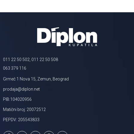
011 22 50 502, 011 22 50 508
063 379 116
Grmeč 1 Nova 15, Zemun, Beograd
prodaja@diplon.net
PIB:104020956
Matični broj: 20072512
PEPDV: 205543833