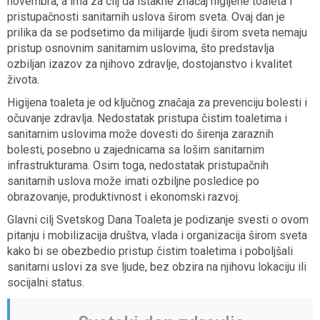
novembra, a ima za cilj da istakne značaj higijene toaleta i
pristupačnosti sanitarnih uslova širom sveta. Ovaj dan je
prilika da se podsetimo da milijarde ljudi širom sveta nemaju
pristup osnovnim sanitarnim uslovima, što predstavlja
ozbiljan izazov za njihovo zdravlje, dostojanstvo i kvalitet
života.
Higijena toaleta je od ključnog značaja za prevenciju bolesti i
očuvanje zdravlja. Nedostatak pristupa čistim toaletima i
sanitarnim uslovima može dovesti do širenja zaraznih
bolesti, posebno u zajednicama sa lošim sanitarnim
infrastrukturama. Osim toga, nedostatak pristupačnih
sanitarnih uslova može imati ozbiljne posledice po
obrazovanje, produktivnost i ekonomski razvoj.
Glavni cilj Svetskog Dana Toaleta je podizanje svesti o ovom
pitanju i mobilizacija društva, vlada i organizacija širom sveta
kako bi se obezbedio pristup čistim toaletima i poboljšali
sanitarni uslovi za sve ljude, bez obzira na njihovu lokaciju ili
socijalni status.