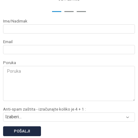
1
2
3
Ime/Nadimak
Email
Poruka
Anti-spam zaštita - izračunajte koliko je 4 + 1 :
POŠALJI