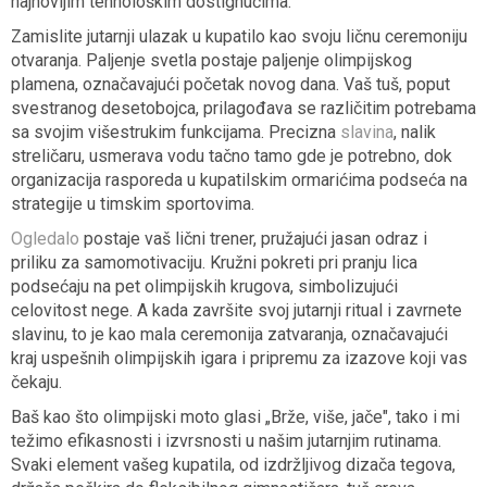
najnovijim tehnološkim dostignućima.
Zamislite jutarnji ulazak u kupatilo kao svoju ličnu ceremoniju
otvaranja. Paljenje svetla postaje paljenje olimpijskog
plamena, označavajući početak novog dana. Vaš tuš, poput
svestranog desetobojca, prilagođava se različitim potrebama
sa svojim višestrukim funkcijama. Precizna
slavina
, nalik
streličaru, usmerava vodu tačno tamo gde je potrebno, dok
organizacija rasporeda u kupatilskim ormarićima podseća na
strategije u timskim sportovima.
Ogledalo
postaje vaš lični trener, pružajući jasan odraz i
priliku za samomotivaciju. Kružni pokreti pri pranju lica
podsećaju na pet olimpijskih krugova, simbolizujući
celovitost nege. A kada završite svoj jutarnji ritual i zavrnete
slavinu, to je kao mala ceremonija zatvaranja, označavajući
kraj uspešnih olimpijskih igara i pripremu za izazove koji vas
čekaju.
Baš kao što olimpijski moto glasi „Brže, više, jače", tako i mi
težimo efikasnosti i izvrsnosti u našim jutarnjim rutinama.
Svaki element vašeg kupatila, od izdržljivog dizača tegova,