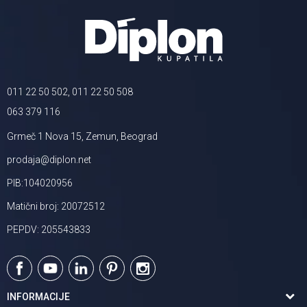
011 22 50 502, 011 22 50 508
063 379 116
Grmeč 1 Nova 15, Zemun, Beograd
prodaja@diplon.net
PIB:104020956
Matični broj: 20072512
PEPDV: 205543833
INFORMACIJE