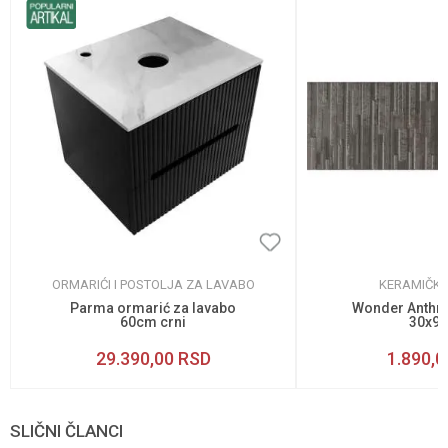
ORMARIĆI I POSTOLJA ZA LAVABO
KERAMIČKE
Parma ormarić za lavabo
Wonder Anthrac
60cm crni
30x9
29.390,00
RSD
1.890,0
SLIČNI ČLANCI