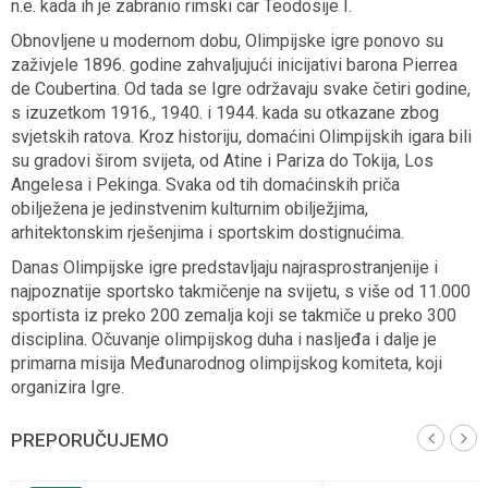
n.e. kada ih je zabranio rimski car Teodosije I.
Obnovljene u modernom dobu, Olimpijske igre ponovo su
zaživjele 1896. godine zahvaljujući inicijativi barona Pierrea
de Coubertina. Od tada se Igre održavaju svake četiri godine,
s izuzetkom 1916., 1940. i 1944. kada su otkazane zbog
svjetskih ratova. Kroz historiju, domaćini Olimpijskih igara bili
su gradovi širom svijeta, od Atine i Pariza do Tokija, Los
Angelesa i Pekinga. Svaka od tih domaćinskih priča
obilježena je jedinstvenim kulturnim obilježjima,
arhitektonskim rješenjima i sportskim dostignućima.
Danas Olimpijske igre predstavljaju najrasprostranjenije i
najpoznatije sportsko takmičenje na svijetu, s više od 11.000
sportista iz preko 200 zemalja koji se takmiče u preko 300
disciplina. Očuvanje olimpijskog duha i nasljeđa i dalje je
primarna misija Međunarodnog olimpijskog komiteta, koji
organizira Igre.
PREPORUČUJEMO