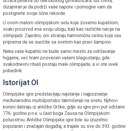
držača peškira do fleksibilnog gimnastičara, tuš creva,
dizajniran je da podrži vaše napore i pomogne vam da
postignete svoje lične rekorde.
U ovom malom olimpijskom selu koje zovemo kupatilom,
svaki proizvod ima svoju ulogu, baš kao različite nacije na
olimpijadi. Zajedno, oni stvaraju harmoničnu celinu koja vas
priprema da se suočite sa svetom kao pravi šampion.
Neka vaše kupatilo ne bude samo mesto za održavanje
higijene, već hram posvećen vašem blagostanju, gde
svakodnevni rituali postaju male olimpijade, a vi ste uvek
pobednik.
Istorijat OI
Olimpijske igre predstavljaju najstarije i najpoznatije
međunarodno multišportsko takmičenje na svetu. Njihovi
koreni datiraju iz antičke Grčke, gdje su igre prvi put održane
776. godine p.n.e. u čast boga Zeusa na Olimpijskom
poluostrvu. Antičke Olimpijske igre bile su izuzetno
popularan i značajan događaj, a trajale su sve do 393. godine