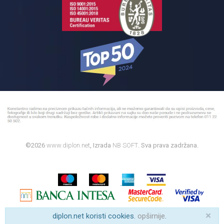
©2026
www.diplon.net
, Izrada
NB SOFT
. Sva prava zadržana.
×
diplon.net koristi cookies.
opširnije
.