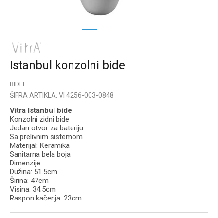
1
2
3
Istanbul konzolni bide
BIDEI
ŠIFRA ARTIKLA:
VI 4256-003-0848
Vitra Istanbul bide
Konzolni zidni bide
Jedan otvor za bateriju
Sa prelivnim sistemom
Materijal: Keramika
Sanitarna bela boja
Dimenzije:
Dužina: 51.5cm
Širina: 47cm
Visina: 34.5cm
Raspon kačenja: 23cm