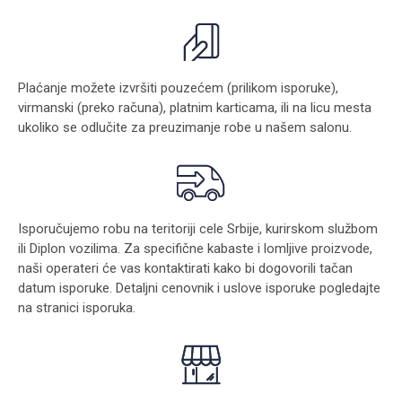
Plaćanje možete izvršiti pouzećem (prilikom isporuke),
virmanski (preko računa), platnim karticama, ili na licu mesta
ukoliko se odlučite za preuzimanje robe u našem salonu.
Isporučujemo robu na teritoriji cele Srbije, kurirskom službom
ili Diplon vozilima. Za specifične kabaste i lomljive proizvode,
naši operateri će vas kontaktirati kako bi dogovorili tačan
datum isporuke. Detaljni cenovnik i uslove isporuke pogledajte
na stranici
isporuka
.