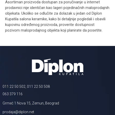
Asortiman proizvoda dostupan za poručivanje u internet
prodavnici nije identičan kao lageri pojedinačnih maloprodajnih
objekata. Ukoliko se odlučite za dolazak u jedan od Diplon
Kupatila salona keramike, kako bi detaljnije pogledali i obavili
kupovinu određenog proizvoda, proverite dostupnost
pozivom maloprodajnog objekta koji planirate da posetite.
011 22 50 502, 011 22 50 508
063 379 116
Grmeč 1 Nova 15, Zemun, Beograd
prodaja@diplon.net