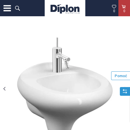
0
0
Pomoć